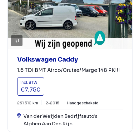
1
/
1
Volkswagen Caddy
1.6 TDI BMT Airco/Cruise/Marge 148 PK!!!
incl. BTW
€7.750
261.310 km
2-2015
Handgeschakeld
Van der Weijden Bedrijfsauto's
Alphen Aan Den Rijn