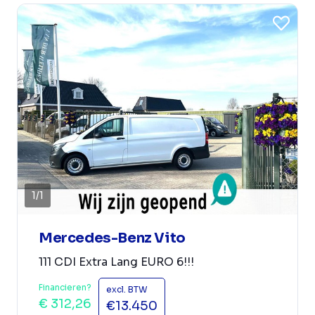
1
/
1
Mercedes-Benz Vito
111 CDI Extra Lang EURO 6!!!
Financieren?
excl. BTW
€ 312,26
€13.450