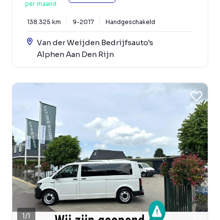
per maand
138.325 km
9-2017
Handgeschakeld
Van der Weijden Bedrijfsauto's
Alphen Aan Den Rijn
1
/
1