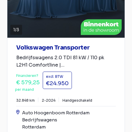
1
/
3
Volkswagen Transporter
Bedrijfswagens 2.0 TDI 81 kW / 110 pk
L2H1 Comfortline |...
Financieren?
excl. BTW
€ 579,25
€24.950
per maand
32.848 km
2-2024
Handgeschakeld
Auto Hoogenboom Rotterdam
Bedrijfswagens
Rotterdam