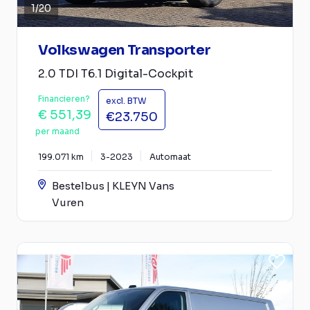
1
/
20
Volkswagen Transporter
2.0 TDI T6.1 Digital-Cockpit
Financieren?
excl. BTW
€ 551,39
€23.750
per maand
199.071 km
3-2023
Automaat
Bestelbus | KLEYN Vans
Vuren