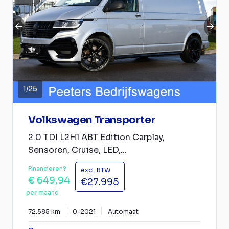
1
/
25
Volkswagen Transporter
2.0 TDI L2H1 ABT Edition Carplay,
Sensoren, Cruise, LED,...
Financieren?
excl. BTW
€ 649,94
€27.995
per maand
72.585 km
0-2021
Automaat