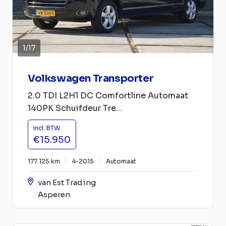
1
/
17
Volkswagen Transporter
2.0 TDI L2H1 DC Comfortline Automaat
140PK Schuifdeur Tre...
incl. BTW
€15.950
177.125 km
4-2015
Automaat
van Est Trading
Asperen