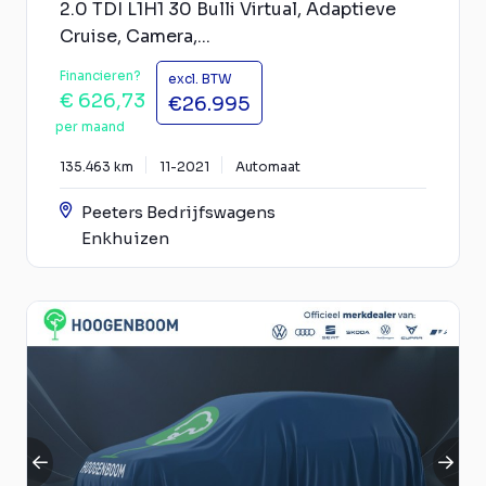
2.0 TDI L1H1 30 Bulli Virtual, Adaptieve
Cruise, Camera,...
Financieren?
excl. BTW
€ 626,73
€26.995
per maand
135.463 km
11-2021
Automaat
Peeters Bedrijfswagens
Enkhuizen