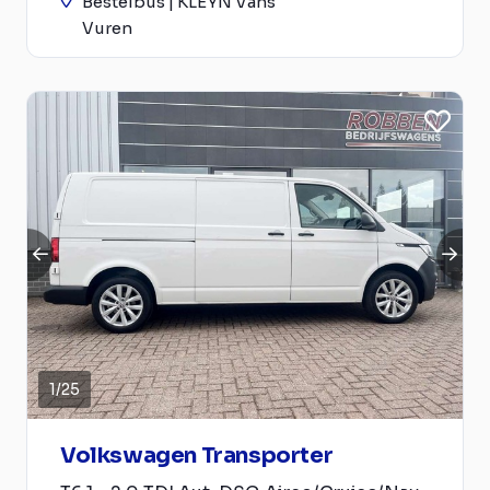
Bestelbus | KLEYN Vans
Vuren
1
/
25
Volkswagen Transporter