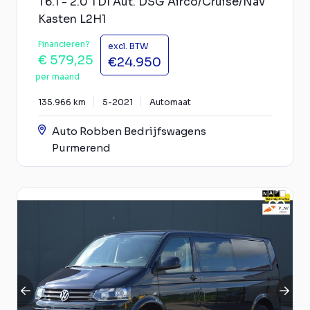
T6.1 - 2.0 TDI Aut. DSG Airco/Cruise/Nav
Kasten L2H1
Financieren?
excl. BTW
€ 579,25
€24.950
per maand
135.966 km
5-2021
Automaat
Auto Robben Bedrijfswagens
Purmerend