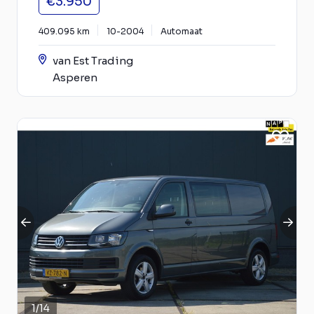
€3.950
409.095 km
10-2004
Automaat
van Est Trading
Asperen
1
/
14