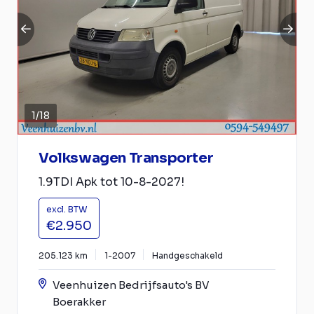
1
/
18
Volkswagen Transporter
1.9TDI Apk tot 10-8-2027!
excl. BTW
€2.950
205.123 km
1-2007
Handgeschakeld
Veenhuizen Bedrijfsauto's BV
Boerakker