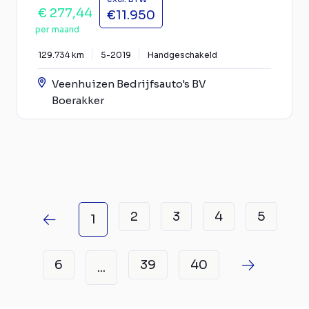
€ 277,44
€11.950
per maand
129.734 km
5-2019
Handgeschakeld
Veenhuizen Bedrijfsauto's BV
Boerakker
2
3
4
5
1
6
39
40
...