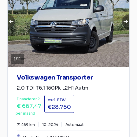
1
/
11
Volkswagen Transporter
2.0 TDI T6.1 150Pk L2H1 Autm
Financieren?
excl. BTW
€ 667,47
€28.750
per maand
71.469 km
10-2024
Automaat