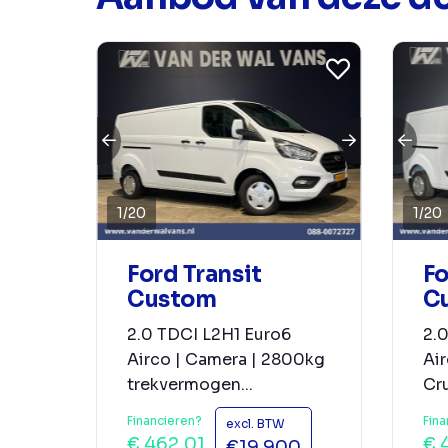
1
/
20
1
/
20
Ford Transit
Fo
Custom
C
2.0 TDCI L2H1 Euro6
2.
Airco | Camera | 2800kg
Air
trekvermogen...
Cru
Financieren?
Fina
excl. BTW
€ 462,01
€ 
€19.900