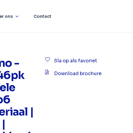
er ons
Contact
no -
Sla op als favoriet
146pk
Download brochure
ele
o6
riaal |
|