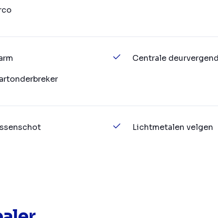
rco
arm
Centrale deurvergend
artonderbreker
ssenschot
Lichtmetalen velgen
aler