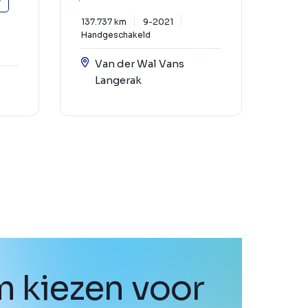
137.737 km
9-2021
Handgeschakeld
Van der Wal Vans
Langerak
 kiezen voor