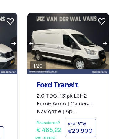
1
/
20
Ford Transit
2.0 TDCI 131pk L3H2
Euro6 Airco | Camera |
Navigatie | Ap...
Financieren?
excl. BTW
€ 485,22
€20.900
per maand
0