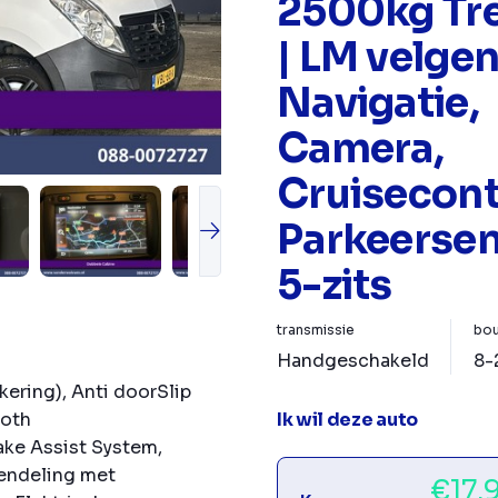
2500kg Tr
| LM velge
Navigatie,
Camera,
Cruisecont
Parkeersen
5-zits
transmissie
bou
Handgeschakeld
8-
kering), Anti doorSlip
Ik wil deze auto
ooth
ake Assist System,
rendeling met
€17.