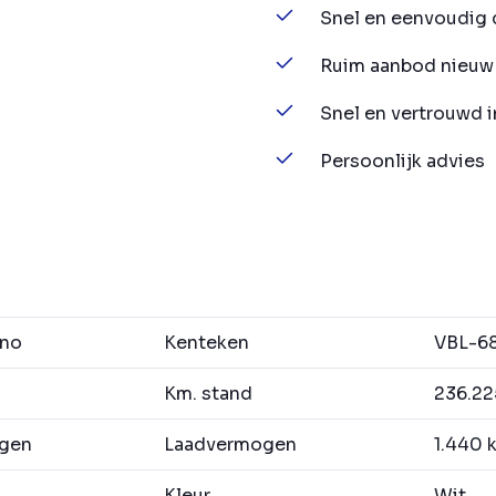
Snel en eenvoudig 
Ruim aanbod nieuw 
Snel en vertrouwd 
Persoonlijk advies
no
Kenteken
VBL-6
Km. stand
236.22
agen
Laadvermogen
1.440 
Kleur
Wit