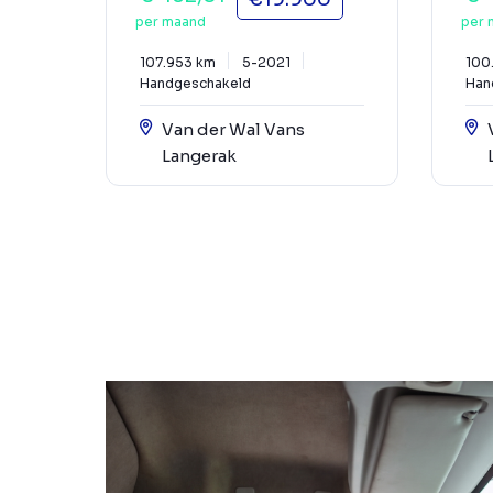
per maand
per 
107.953 km
5-2021
100
Handgeschakeld
Han
Van der Wal Vans
Langerak