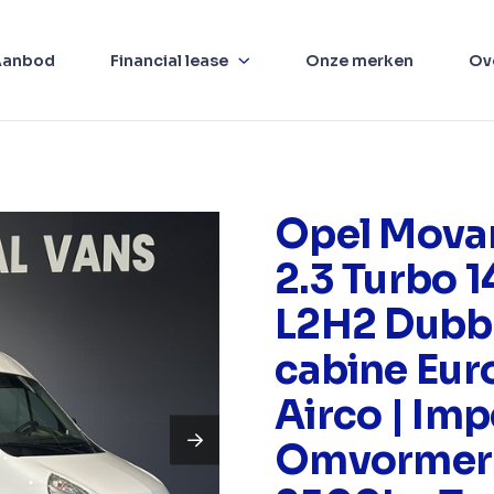
Aanbod
Financial lease
Onze merken
Ov
Opel Mova
2.3 Turbo 
L2H2 Dubb
cabine Eur
Airco | Impe
Omvormer 