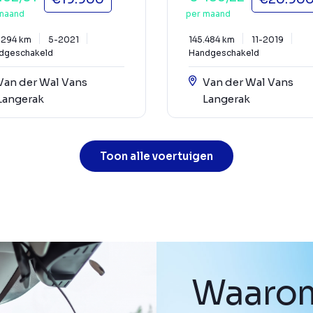
maand
per maand
.294 km
5-2021
145.484 km
11-2019
dgeschakeld
Handgeschakeld
Van der Wal Vans
Van der Wal Vans
Langerak
Langerak
Toon alle voertuigen
Waarom