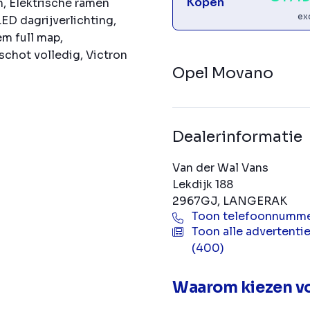
Kopen
, Elektrische ramen
ex
ED dagrijverlichting,
m full map,
chot volledig, Victron
Opel Movano
Dealerinformatie
Van der Wal Vans
Lekdijk 188
2967GJ, LANGERAK
Toon telefoonnumm
Toon alle advertenti
(400)
Waarom kiezen vo