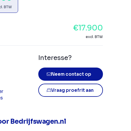
cl. BTW
€17.900
excl. BTW
Interesse?
Neem contact op
Vraag proefrit aan
er
es
or Bedrijfswagen.nl