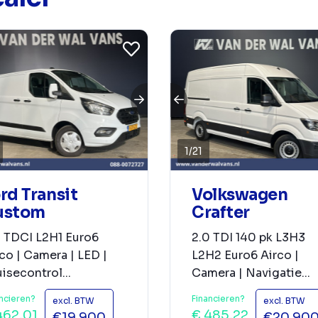
1
/
21
rd Transit
Volkswagen
ustom
Crafter
0 TDCI L2H1 Euro6
2.0 TDI 140 pk L3H3
co | Camera | LED |
L2H2 Euro6 Airco |
isecontrol...
Camera | Navigatie...
ncieren?
Financieren?
excl. BTW
excl. BTW
462,01
€ 485,22
€19.900
€20.90