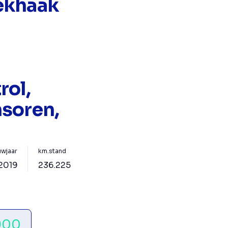
ekhaak
n
rol,
soren,
wjaar
km.stand
2019
236.225
900