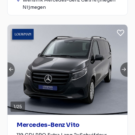
Nijmegen
1
/
25
Mercedes-Benz Vito