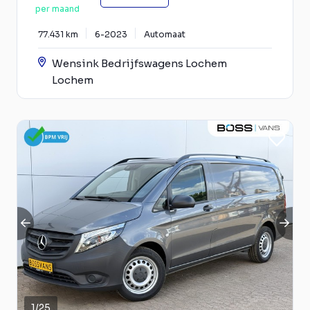
per maand
77.431 km
6-2023
Automaat
Wensink Bedrijfswagens Lochem
Lochem
1
/
25