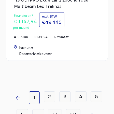
119 CDI PRO Extra Lang 2xSchuifdeur
Multibeam Led Trekhaa...
Financieren?
excl. BTW
€ 1.147,94
€49.445
per maand
4.653 km
10-2024
Automaat
busvan
Raamsdonksveer
2
3
4
5
1