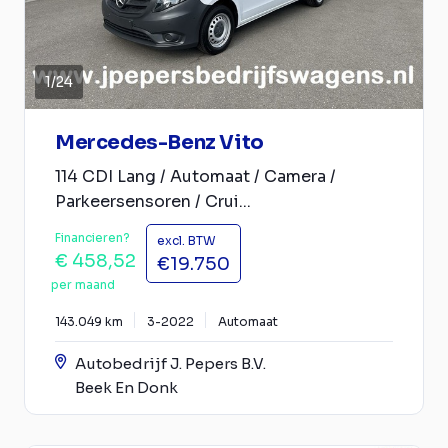
1
/
24
Mercedes-Benz Vito
114 CDI Lang / Automaat / Camera /
Parkeersensoren / Crui...
Financieren?
excl. BTW
€ 458,52
€19.750
per maand
143.049 km
3-2022
Automaat
Autobedrijf J. Pepers B.V.
Beek En Donk