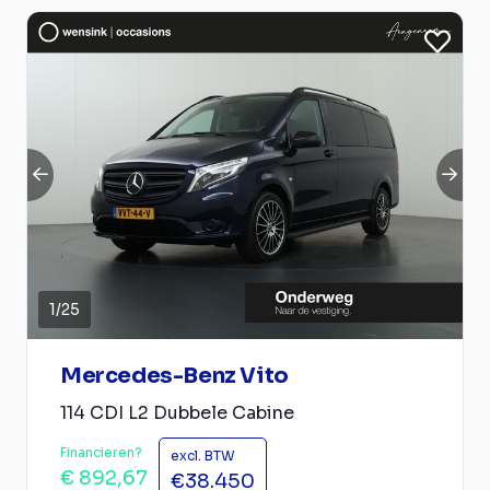
1
/
25
Mercedes-Benz Vito
114 CDI L2 Dubbele Cabine
Financieren?
excl. BTW
€ 892,67
€38.450