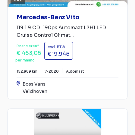
Mercedes-Benz Vito
119 1.9 CDI 190pk Automaat L2H1 LED
Cruise Control Climat...
Financieren?
excl. BTW
€ 463,05
€19.945
per maand
152.989 km
7-2020
Automaat
Boss Vans
Veldhoven