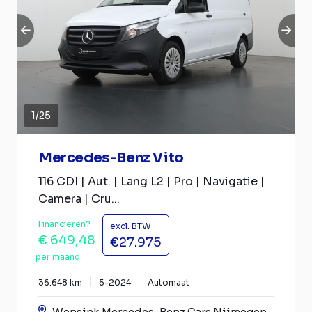
1
/
25
Mercedes-Benz Vito
116 CDI | Aut. | Lang L2 | Pro | Navigatie |
Camera | Cru...
Financieren?
excl. BTW
€ 649,48
€27.975
per maand
36.648 km
5-2024
Automaat
Wensink Mercedes-Benz Cars Nijmegen