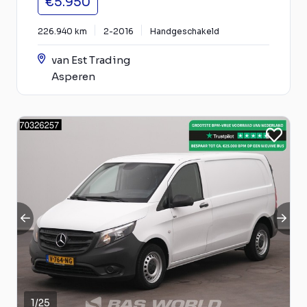
€5.950
226.940 km
2-2016
Handgeschakeld
van Est Trading
Asperen
1
/
25