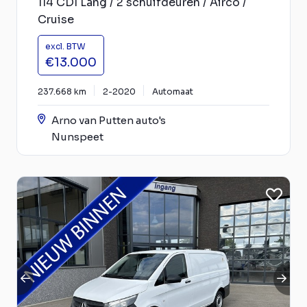
114 CDI Lang / 2 schuifdeuren / Airco /
Cruise
excl. BTW
€13.000
237.668 km
2-2020
Automaat
Arno van Putten auto's
Nunspeet