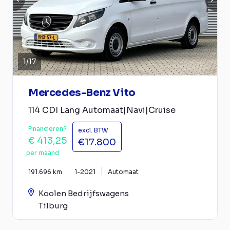
1
/
17
Mercedes-Benz Vito
114 CDI Lang Automaat|Navi|Cruise
Financieren?
excl. BTW
€ 413,25
€17.800
per maand
191.696 km
1-2021
Automaat
Koolen Bedrijfswagens
Tilburg