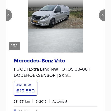
1
/
12
Mercedes-Benz Vito
116 CDI Extra Lang NW FOTOS 08-08 |
DODEHOEKSENSOR | 2X S...
excl. BTW
€19.850
214.531 km
5-2018
Automaat