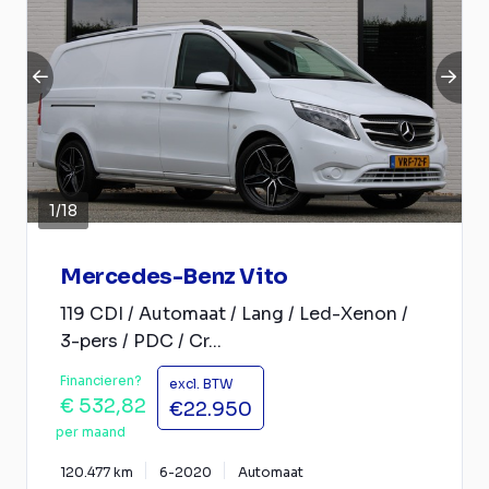
1
/
18
Mercedes-Benz Vito
119 CDI / Automaat / Lang / Led-Xenon /
3-pers / PDC / Cr...
Financieren?
excl. BTW
€ 532,82
€22.950
per maand
120.477 km
6-2020
Automaat