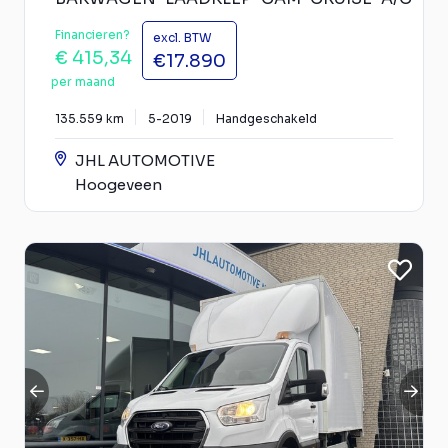
Financieren?
excl. BTW
€ 415,34
€17.890
per maand
135.559 km
5-2019
Handgeschakeld
JHL AUTOMOTIVE
Hoogeveen