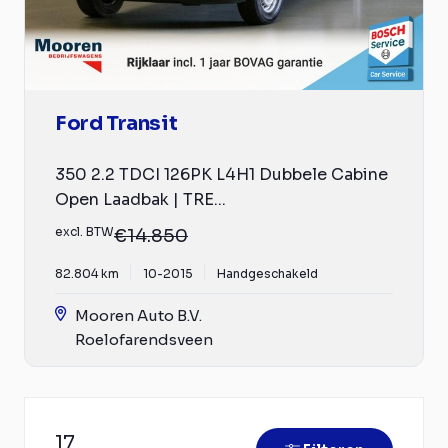
Ford Transit
350 2.2 TDCI 126PK L4H1 Dubbele Cabine
Open Laadbak | TRE...
excl. BTW
€14.850
82.804 km
10-2015
Handgeschakeld
Mooren Auto B.V.
Roelofarendsveen
17