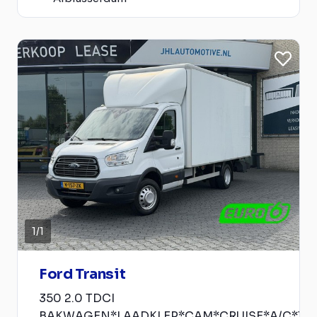
1
/
1
Ford Transit
350 2.0 TDCI
BAKWAGEN*LAADKLEP*CAM*CRUISE*A/C*TE