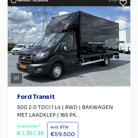
1
/
1
Ford Transit
500 2.0 TDCI l L4 | RWD | BAKWAGEN
MET LAADKLEP | 165 PK...
Financieren?
excl. BTW
€ 1.381,38
€59.500