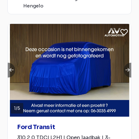
Hengelo
1
/
5
Ford Transit
310 2.0 TDCI L2H1 | Open laadbak | 3-