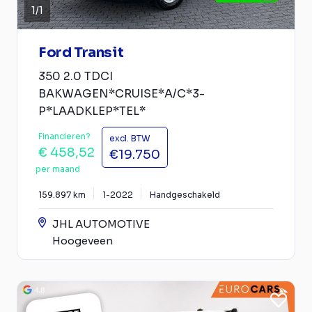
1
/
1
Ford Transit
350 2.0 TDCI
BAKWAGEN*CRUISE*A/C*3-
P*LAADKLEP*TEL*
Financieren?
excl. BTW
€ 458,52
€19.750
per maand
159.897 km
1-2022
Handgeschakeld
JHL AUTOMOTIVE
Hoogeveen