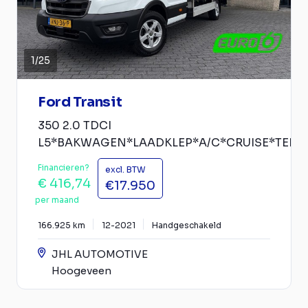
1
/
25
Ford Transit
350 2.0 TDCI
L5*BAKWAGEN*LAADKLEP*A/C*CRUISE*TEL*
Financieren?
excl. BTW
€ 416,74
€17.950
per maand
166.925 km
12-2021
Handgeschakeld
JHL AUTOMOTIVE
Hoogeveen