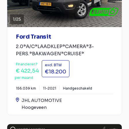
1
/
25
Ford Transit
2.0*A/C*LAADKLEP*CAMERA*3-
PERS.*BAKWAGEN*CRUISE*
Financieren?
excl. BTW
€ 422,54
€18.200
per maand
156.039 km
11-2021
Handgeschakeld
JHL AUTOMOTIVE
Hoogeveen