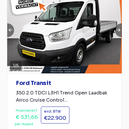
1
/
5
Ford Transit
350 2.0 TDCI L3H1 Trend Open Laadbak
Airco Cruise Control...
Financieren?
excl. BTW
€ 531,66
€22.900
per maand