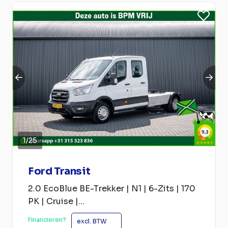
1
/
25
Ford Transit
2.0 EcoBlue BE-Trekker | N1 | 6-Zits | 170
PK | Cruise |...
Financieren?
excl. BTW