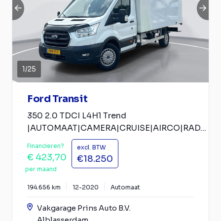
1
/
25
Ford Transit
350 2.0 TDCI L4H1 Trend
|AUTOMAAT|CAMERA|CRUISE|AIRCO|RAD...
Financieren?
excl. BTW
€ 423,70
€18.250
per maand
194.656 km
12-2020
Automaat
Vakgarage Prins Auto B.V.
Alblasserdam