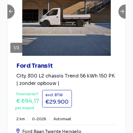
1
/
3
Ford Transit
City 300 L2 chassis Trend 56 kWh 150 PK
| zonder opbouw |
Financieren?
excl. BTW
€ 694,17
€29.900
per maand
2 km
0-2026
Automaat
Ford Baan Twente Hengelo