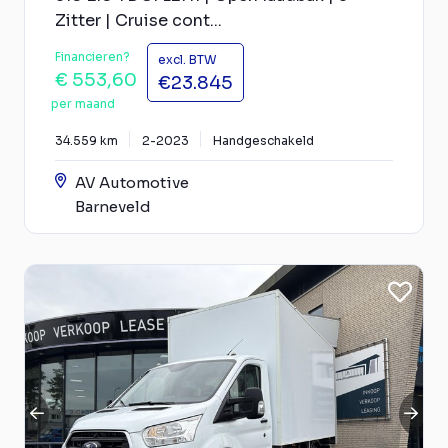
Zitter | Cruise cont...
Financieren?
excl. BTW
€ 553,60
€23.845
per maand
34.559 km
2-2023
Handgeschakeld
AV Automotive
Barneveld