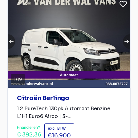
1
/
19
Citroën Berlingo
1.2 PureTech 130pk Automaat Benzine
L1H1 Euro6 Airco | 3-...
Financieren?
excl. BTW
€ 392,36
€16.900