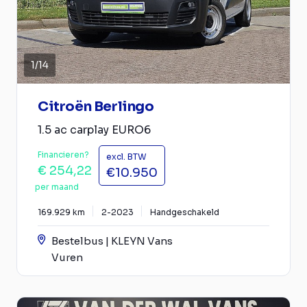
1
/
14
Citroën Berlingo
1.5 ac carplay EURO6
Financieren?
excl. BTW
€ 254,22
€10.950
per maand
169.929 km
2-2023
Handgeschakeld
Bestelbus | KLEYN Vans
Vuren