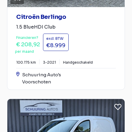
Citroën Berlingo
1.5 BlueHDI Club
Financieren?
excl. BTW
€ 208,92
€8.999
per maand
100.175 km
3-2021
Handgeschakeld
Schuuring Auto's
Voorschoten