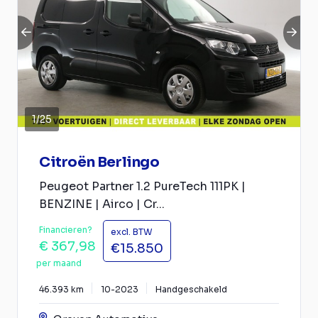
1
/
25
Citroën Berlingo
Peugeot Partner 1.2 PureTech 111PK |
BENZINE | Airco | Cr...
Financieren?
excl. BTW
€ 367,98
€15.850
per maand
46.393 km
10-2023
Handgeschakeld