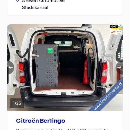
Greven Automotive
Stadskanaal
1
/
25
Citroën Berlingo