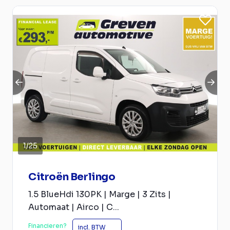
1
/
25
Citroën Berlingo
1.5 BlueHdi 130PK | Marge | 3 Zits |
Automaat | Airco | C...
Financieren?
incl. BTW