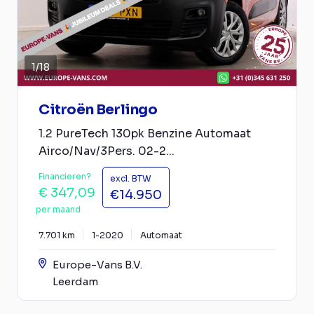
1
/
18
Citroën Berlingo
1.2 PureTech 130pk Benzine Automaat
Airco/Nav/3Pers. 02-2...
Financieren?
excl. BTW
€ 347,09
€14.950
per maand
7.701 km
1-2020
Automaat
Europe-Vans B.V.
Leerdam