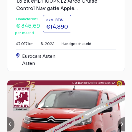
1.5 BlueHDi 100PK L2 Airco Cruise
Control Navigatie Apple...
Financieren?
excl. BTW
€ 345,69
€14.890
per maand
47.017 km
3-2022
Handgeschakeld
Eurocars Asten
Asten