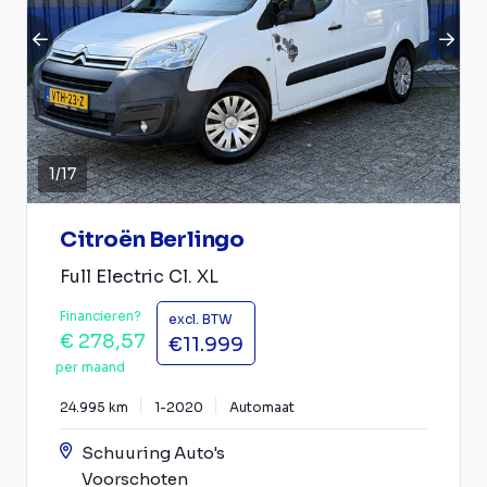
1
/
17
Citroën Berlingo
Full Electric Cl. XL
Financieren?
excl. BTW
€ 278,57
€11.999
per maand
24.995 km
1-2020
Automaat
Schuuring Auto's
Voorschoten