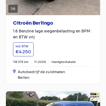
1
/
6
Citroën Berlingo
1.6 Benzine lage wegenbelasting en BPM
en BTW vrij
incl. BTW
€4.250
118.375 km
11-2009
Handgeschakeld
Autobedrijf de zuidmaten
Beilen