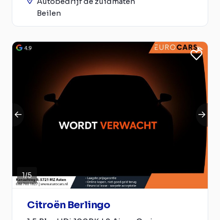
Autobedrijf de zuidmaten
Beilen
1
/
5
Citroën Berlingo