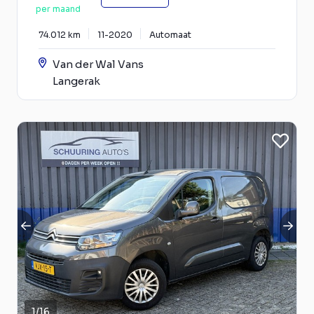
per maand
74.012 km
11-2020
Automaat
Van der Wal Vans
Langerak
1
/
16