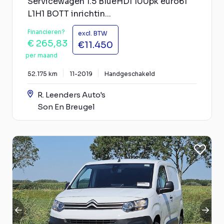
Servicewagen 1.5 BlueHDI 100pk euro61
L1H1 BOTT inrichtin...
Financieren?
excl. BTW
€ 265,83
€11.450
per maand
52.175 km
11-2019
Handgeschakeld
R. Leenders Auto's
Son En Breugel