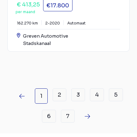
€ 413,25
€17.800
per maand
162.270 km
2-2020
Automaat
Greven Automotive
Stadskanaal
2
3
4
5
1
6
7