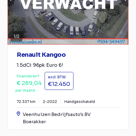
1
/
2
Renault Kangoo
1.5dCi 96pk Euro 6!
Financieren?
excl. BTW
€ 289,04
€12.450
per maand
72.337 km
2-2022
Handgeschakeld
Veenhuizen Bedrijfsauto's BV
Boerakker