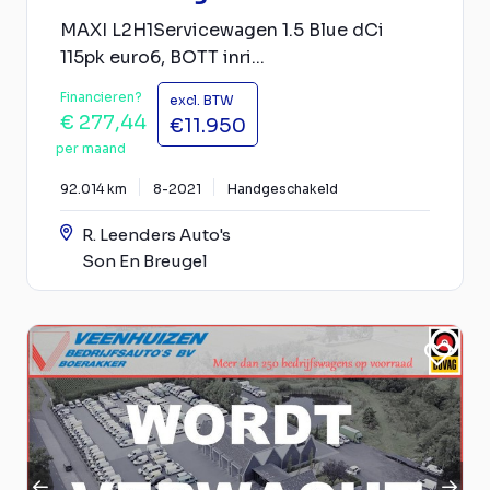
MAXI L2H1Servicewagen 1.5 Blue dCi
115pk euro6, BOTT inri...
Financieren?
excl. BTW
€ 277,44
€11.950
per maand
92.014 km
8-2021
Handgeschakeld
R. Leenders Auto's
Son En Breugel