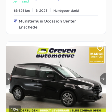
per maand
63.626 km
3-2023
Handgeschakeld
Munsterhuis Occasion Center
Enschede
1
/
24