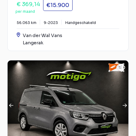
€ 369,14
€15.900
per maand
56.063 km
9-2023
Handgeschakeld
Van der Wal Vans
Langerak