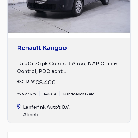
Renault Kangoo
1.5 dCi 75 pk Comfort Airco, NAP Cruise
Control, PDC acht...
excl. BTW
€8.400
77.923 km
1-2019
Handgeschakeld
Lenferink Auto's B.V.
Almelo