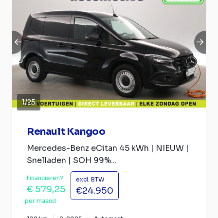
1
/
25
Renault Kangoo
Mercedes-Benz eCitan 45 kWh | NIEUW |
Snelladen | SOH 99%...
Financieren?
excl. BTW
€ 579,25
€24.950
per maand