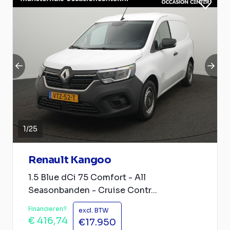
1
/
25
Renault Kangoo
1.5 Blue dCi 75 Comfort - All
Seasonbanden - Cruise Contr...
Financieren?
excl. BTW
€ 416,74
€17.950