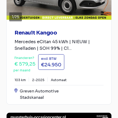
1
/
25
Renault Kangoo
Mercedes eCitan 45 kWh | NIEUW |
Snelladen | SOH 99% | Cl...
Financieren?
excl. BTW
€ 579,25
€24.950
per maand
103 km
2-2025
Automaat
Greven Automotive
Stadskanaal