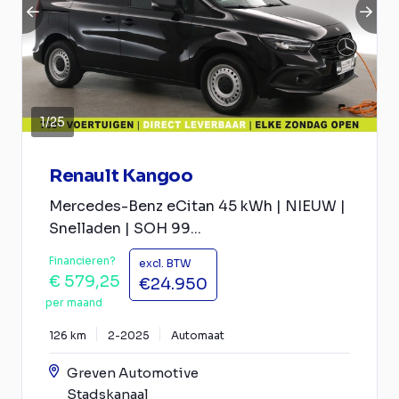
1
/
25
Renault Kangoo
Mercedes-Benz eCitan 45 kWh | NIEUW |
Snelladen | SOH 99...
Financieren?
excl. BTW
€ 579,25
€24.950
per maand
126 km
2-2025
Automaat
Greven Automotive
Stadskanaal