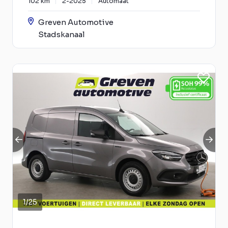
102 km
2-2025
Automaat
Greven Automotive
Stadskanaal
1
/
25