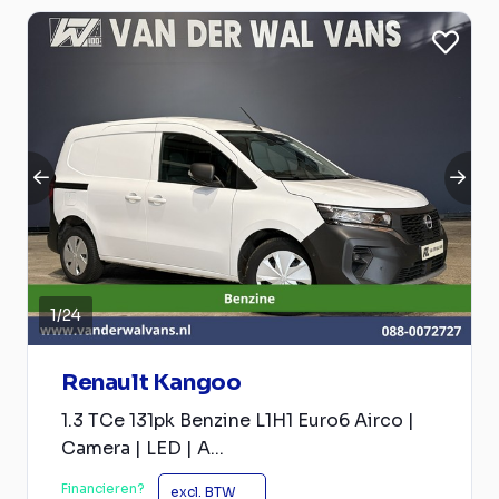
1
/
24
Renault Kangoo
1.3 TCe 131pk Benzine L1H1 Euro6 Airco |
Camera | LED | A...
Financieren?
excl. BTW