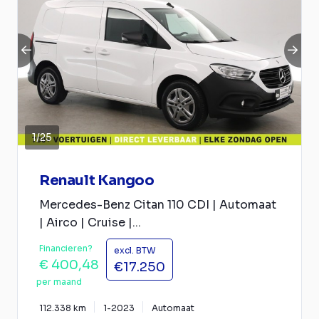
1
/
25
Renault Kangoo
Mercedes-Benz Citan 110 CDI | Automaat
| Airco | Cruise |...
Financieren?
excl. BTW
€ 400,48
€17.250
per maand
112.338 km
1-2023
Automaat