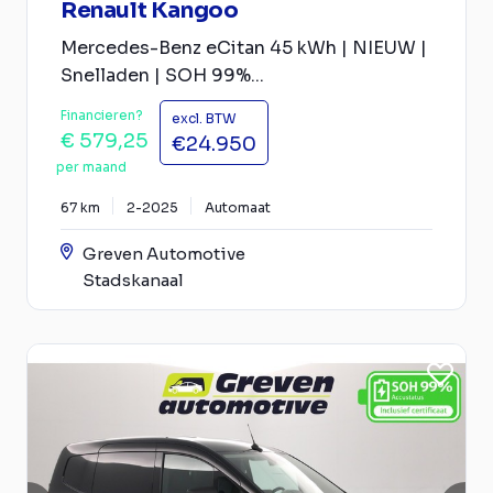
Renault Kangoo
Mercedes-Benz eCitan 45 kWh | NIEUW |
Snelladen | SOH 99%...
Financieren?
excl. BTW
€ 579,25
€24.950
per maand
67 km
2-2025
Automaat
Greven Automotive
Stadskanaal