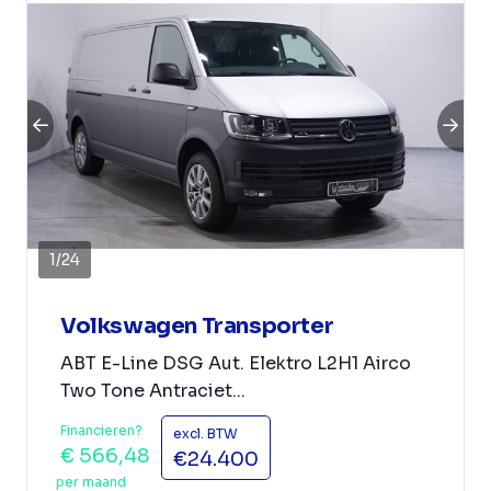
1
/
24
Volkswagen Transporter
ABT E-Line DSG Aut. Elektro L2H1 Airco
Two Tone Antraciet...
Financieren?
excl. BTW
€ 566,48
€24.400
per maand