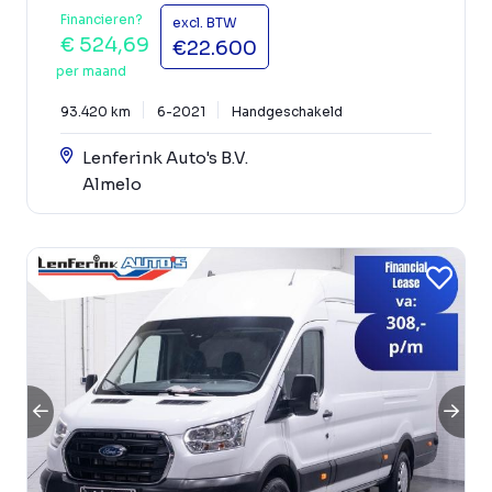
Financieren?
excl. BTW
€ 524,69
€22.600
per maand
93.420 km
6-2021
Handgeschakeld
Lenferink Auto's B.V.
Almelo