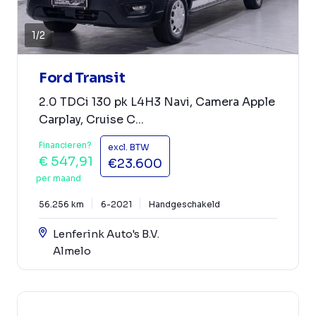
1
/
2
Ford Transit
2.0 TDCi 130 pk L4H3 Navi, Camera Apple
Carplay, Cruise C...
Financieren?
excl. BTW
€ 547,91
€23.600
per maand
56.256 km
6-2021
Handgeschakeld
Lenferink Auto's B.V.
Almelo