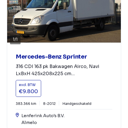
1
/
1
Mercedes-Benz Sprinter
316 CDI 163 pk Bakwagen Airco, Navi
LxBxH 425x208x225 cm...
excl. BTW
€9.800
383.366 km
8-2012
Handgeschakeld
Lenferink Auto's B.V.
Almelo