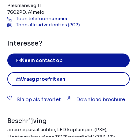
Plesmanweg 11
7602PD, Almelo
Toon telefoonnummer
Toon alle advertenties (202)
Interesse?
Neem contact op
Vraag proefrit aan
Sla op als favoriet
Download brochure
Beschrijving
airco separaat achter, LED koplampen (PXE),
Lichtmetalen velgen 18" "Springfield" (Z3I), 12V