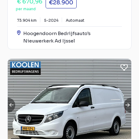
€ 670,96
€28.900
per maand
73.904 km
5-2024
Automaat
Hoogendoorn Bedrijfsauto's
Nieuwerkerk Ad Ijssel