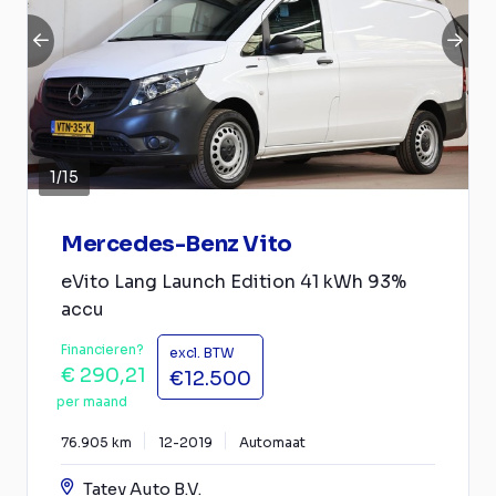
1
/
15
Mercedes-Benz Vito
eVito Lang Launch Edition 41 kWh 93%
accu
Financieren?
excl. BTW
€ 290,21
€12.500
per maand
76.905 km
12-2019
Automaat
Tatev Auto B.V.