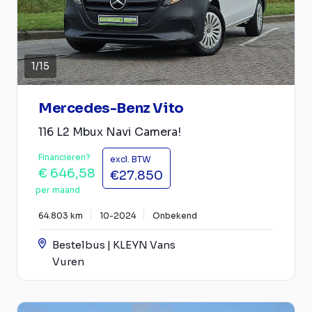
1
/
15
Mercedes-Benz Vito
116 L2 Mbux Navi Camera!
Financieren?
excl. BTW
€ 646,58
€27.850
per maand
64.803 km
10-2024
Onbekend
Bestelbus | KLEYN Vans
Vuren