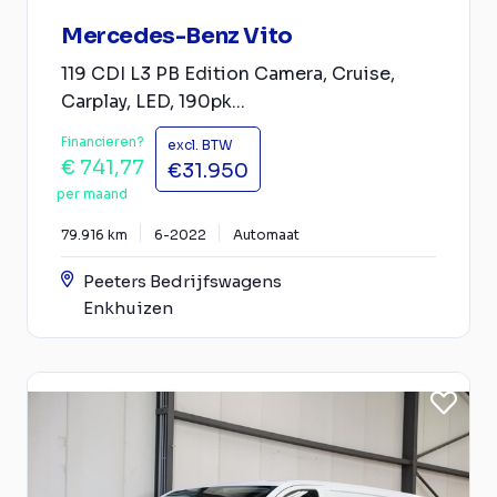
Mercedes-Benz Vito
119 CDI L3 PB Edition Camera, Cruise,
Carplay, LED, 190pk...
Financieren?
excl. BTW
€ 741,77
€31.950
per maand
79.916 km
6-2022
Automaat
Peeters Bedrijfswagens
Enkhuizen