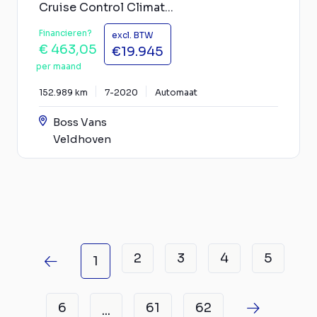
Cruise Control Climat...
Financieren?
excl. BTW
€ 463,05
€19.945
per maand
152.989 km
7-2020
Automaat
Boss Vans
Veldhoven
2
3
4
5
1
6
61
62
...