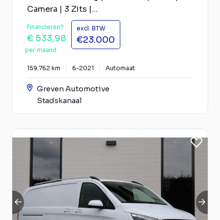
Camera | 3 Zits |...
Financieren?
excl. BTW
€ 533,98
€23.000
per maand
159.762 km
6-2021
Automaat
Greven Automotive
Stadskanaal