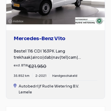
Mercedes-Benz Vito
Bestel 116 CDI 163PK Lang
trekhaak|airco|dab|nav|tel|cam|...
excl. BTW
€21.950
35.852 km
2-2021
Handgeschakeld
Autobedrijf Rudie Wetering B.V.
Lemele