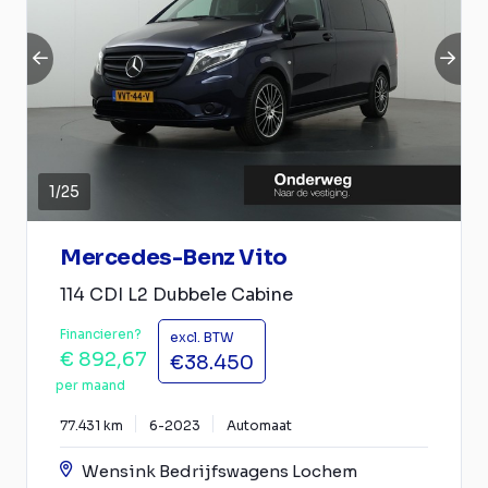
1
/
25
Mercedes-Benz Vito
114 CDI L2 Dubbele Cabine
Financieren?
excl. BTW
€ 892,67
€38.450
per maand
77.431 km
6-2023
Automaat
Wensink Bedrijfswagens Lochem