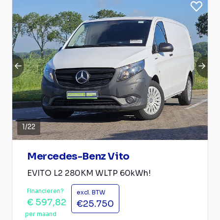
1
/
22
Mercedes-Benz Vito
EVITO L2 280KM WLTP 60kWh!
Financieren?
excl. BTW
€ 597,82
€25.750
per maand