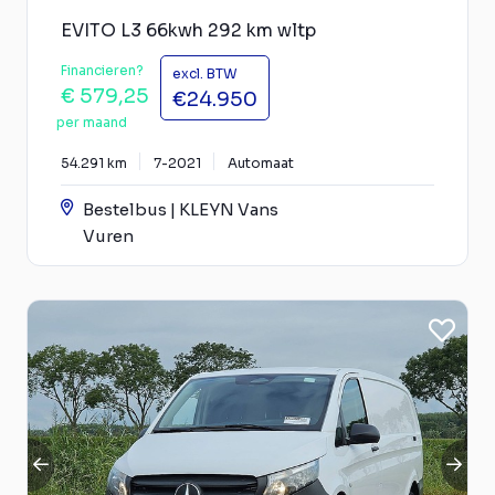
EVITO L3 66kwh 292 km wltp
Financieren?
excl. BTW
€ 579,25
€24.950
per maand
54.291 km
7-2021
Automaat
Bestelbus | KLEYN Vans
Vuren