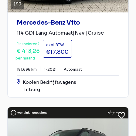
1
/
17
Mercedes-Benz Vito
114 CDI Lang Automaat|Navi|Cruise
Financieren?
excl. BTW
€ 413,25
€17.800
per maand
191.696 km
1-2021
Automaat
Koolen Bedrijfswagens
Tilburg