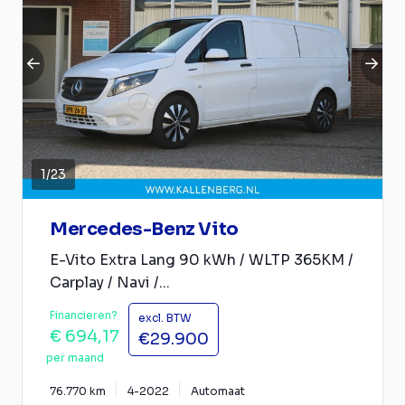
1
/
23
Mercedes-Benz Vito
E-Vito Extra Lang 90 kWh / WLTP 365KM /
Carplay / Navi /...
Financieren?
excl. BTW
€ 694,17
€29.900
per maand
76.770 km
4-2022
Automaat