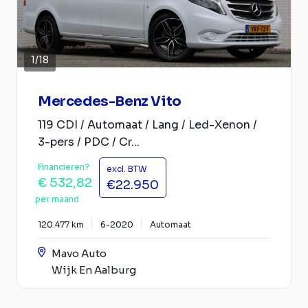
1
/
18
Mercedes-Benz Vito
119 CDI / Automaat / Lang / Led-Xenon /
3-pers / PDC / Cr...
Financieren?
excl. BTW
€ 532,82
€22.950
per maand
120.477 km
6-2020
Automaat
Mavo Auto
Wijk En Aalburg