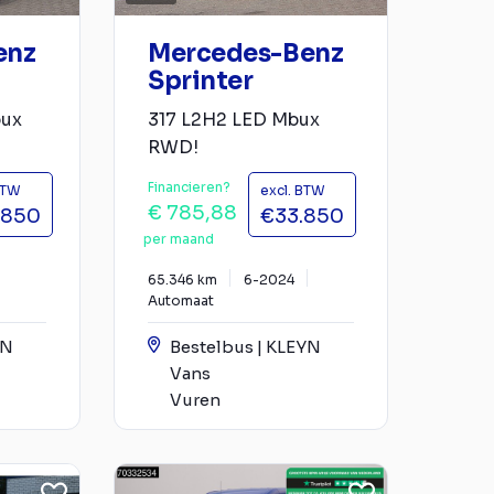
enz
Mercedes-Benz
Sprinter
bux
317 L2H2 LED Mbux
RWD!
Financieren?
BTW
excl. BTW
€ 785,88
.850
€33.850
per maand
65.346 km
6-2024
Automaat
YN
Bestelbus | KLEYN
Vans
Vuren