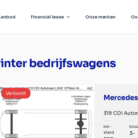
Aanbod
Financial lease
Onze merken
Ov
inter bedrijfswagens
Verkocht
km-
bou
stand
3-