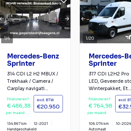
1
/
4
1
/
20
Mercedes-Benz
Mercedes-B
Sprinter
Sprinter
314 CDI L2 H2 MBUX /
317 CDI L2H2 Pro
Trekhaak / Camera /
LED, Geveerde sto
Carplay navigati...
Winterpakket, Et..
Financieren?
Financieren?
excl. BTW
excl. 
€ 486,38
€ 764,98
€20.950
€32
per maand
per maand
134.867 km
12-2021
106.074 km
10-2024
Handgeschakeld
Automaat