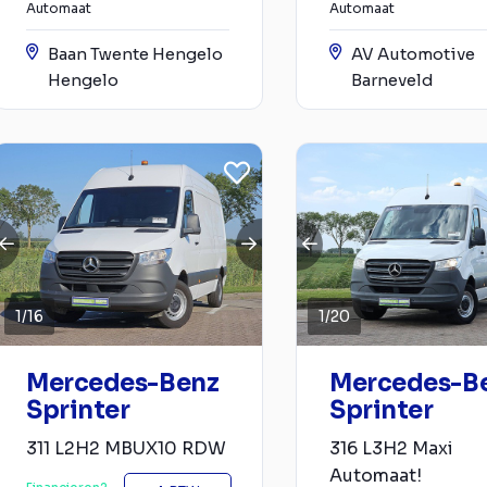
Automaat
Automaat
Baan Twente Hengelo
AV Automotive
Hengelo
Barneveld
1
/
16
1
/
20
Mercedes-Benz
Mercedes-B
Sprinter
Sprinter
311 L2H2 MBUX10 RDW
316 L3H2 Maxi
Automaat!