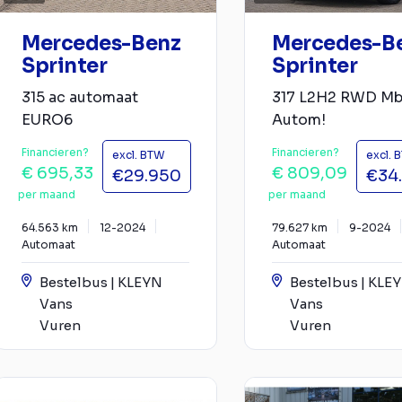
Mercedes-Benz
Mercedes-B
Sprinter
Sprinter
315 ac automaat
317 L2H2 RWD M
EURO6
Autom!
Financieren?
Financieren?
excl. BTW
excl. 
€ 695,33
€ 809,09
€29.950
€34
per maand
per maand
64.563 km
12-2024
79.627 km
9-2024
Automaat
Automaat
Bestelbus | KLEYN
Bestelbus | KLE
Vans
Vans
Vuren
Vuren