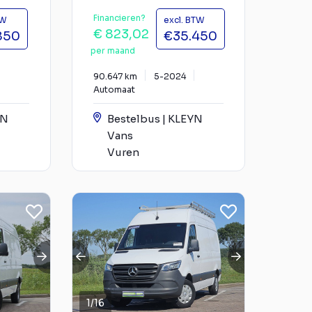
Financieren?
TW
excl. BTW
€ 823,02
850
€35.450
per maand
90.647 km
5-2024
Automaat
YN
Bestelbus | KLEYN
Vans
Vuren
1
/
16