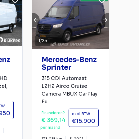
1
/
25
enz
Mercedes-Benz
Sprinter
 HD
315 CDI Automaat
el,
L2H2 Airco Cruise
.
Camera MBUX CarPlay
Eu...
BTW
.950
Financieren?
excl. BTW
€ 369,14
€15.900
per maand
173.018 km
5-2021