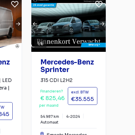
1
/
6
enz
Mercedes-Benz
Sprinter
| LED
315 CDI L2H2
ra |
Financieren?
excl. BTW
€ 825,46
€35.555
per maand
BTW
845
54.987 km
4-2024
Automaat
Smeets Mercedes-