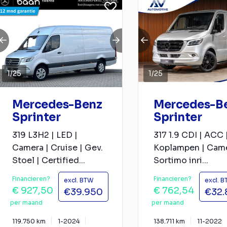
1
/
25
1
/
25
Mercedes-Benz
Mercedes-B
Sprinter
Sprinter
319 L3H2 | LED |
317 1.9 CDI | ACC 
Camera | Cruise | Gev.
Koplampen | Came
Stoel | Certified...
Sortimo inri...
Financieren?
Financieren?
excl. BTW
excl. 
€ 927,50
€ 762,54
€39.950
€32.
per maand
per maand
119.750 km
1-2024
138.711 km
11-2022