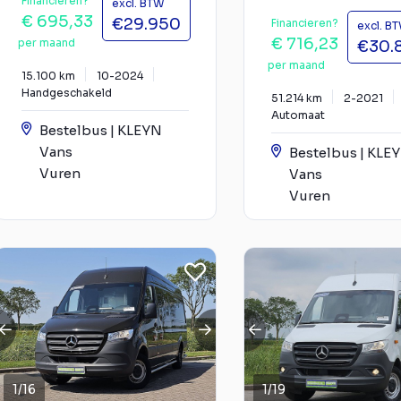
Financieren?
excl. BTW
€ 695,33
€29.950
Financieren?
excl. B
€ 716,23
per maand
€30.
per maand
15.100 km
10-2024
Handgeschakeld
51.214 km
2-2021
Automaat
Bestelbus | KLEYN
Vans
Bestelbus | KLE
Vuren
Vans
Vuren
1
/
16
1
/
19