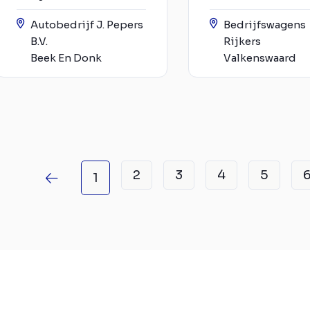
Autobedrijf J. Pepers
Bedrijfswagens
B.V.
Rijkers
Beek En Donk
Valkenswaard
2
3
4
5
1