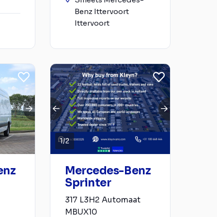
Benz Ittervoort
Ittervoort
1
/
2
enz
Mercedes-Benz
Sprinter
317 L3H2 Automaat
MBUX10