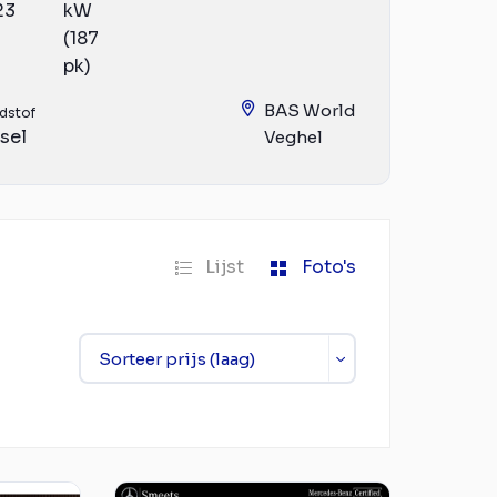
23
kW
(187
pk)
BAS World
dstof
sel
Veghel
Lijst
Foto's