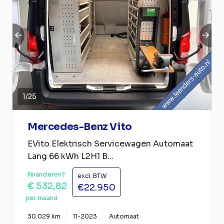
1
/
25
Mercedes-Benz Vito
EVito Elektrisch Servicewagen Automaat
Lang 66 kWh L2H1 B...
Financieren?
excl. BTW
€ 532,82
€22.950
per maand
30.029 km
11-2023
Automaat