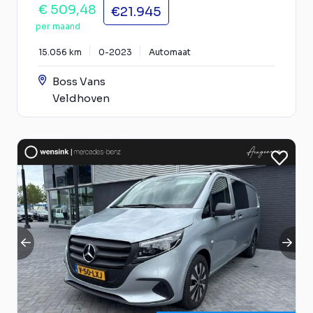
€ 509,48
€21.945
per maand
15.056 km
0-2023
Automaat
Boss Vans
Veldhoven