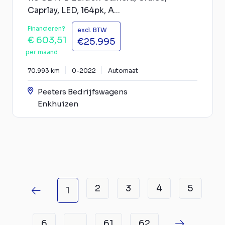
Caprlay, LED, 164pk, A...
Financieren?
excl. BTW
€ 603,51
€25.995
per maand
70.993 km
0-2022
Automaat
Peeters Bedrijfswagens
Enkhuizen
2
3
4
5
1
6
61
62