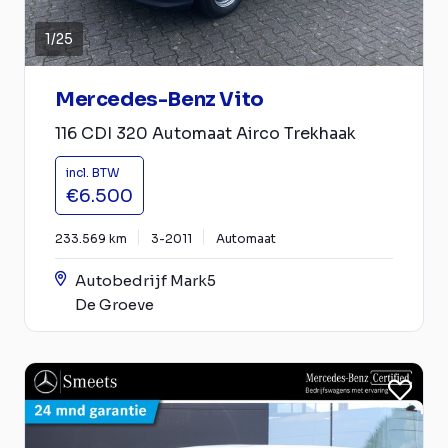
1
/
25
Mercedes-Benz Vito
116 CDI 320 Automaat Airco Trekhaak
incl. BTW
€6.500
233.569 km
3-2011
Automaat
Autobedrijf Mark5
De Groeve