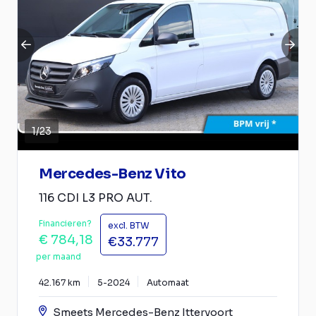
1
/
23
Mercedes-Benz Vito
116 CDI L3 PRO AUT.
Financieren?
excl. BTW
€ 784,18
€33.777
per maand
42.167 km
5-2024
Automaat
Smeets Mercedes-Benz Ittervoort