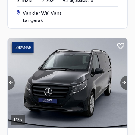
91.542 km
7-2024
Handgeschakeld
Van der Wal Vans
Langerak
1
/
25