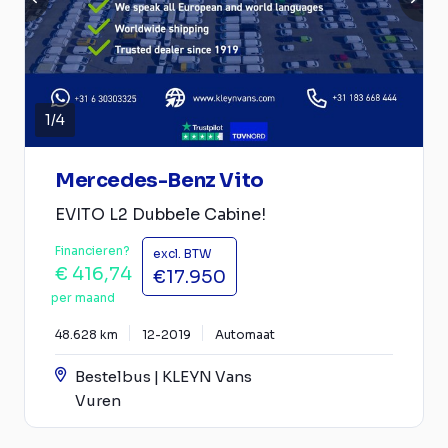
1
/
4
Mercedes-Benz Vito
EVITO L2 Dubbele Cabine!
Financieren?
excl. BTW
€ 416,74
€17.950
per maand
48.628 km
12-2019
Automaat
Bestelbus | KLEYN Vans
Vuren