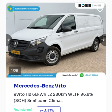
1
/
25
Mercedes-Benz Vito
eVito 112 66kWh L2 280km WLTP 96,8%
(SOH) Snelladen Clima...
Financieren?
excl. BTW