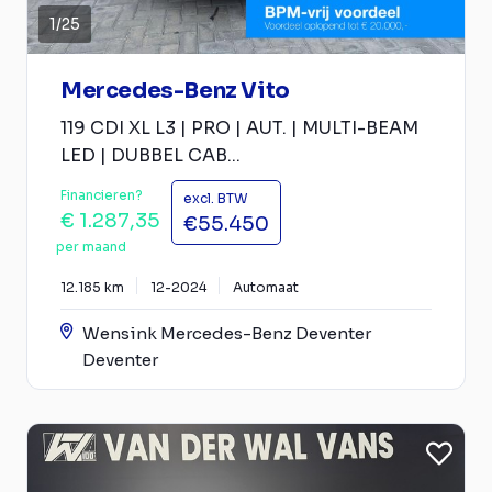
1
/
25
Mercedes-Benz Vito
119 CDI XL L3 | PRO | AUT. | MULTI-BEAM
LED | DUBBEL CAB...
Financieren?
excl. BTW
€ 1.287,35
€55.450
per maand
12.185 km
12-2024
Automaat
Wensink Mercedes-Benz Deventer
Deventer