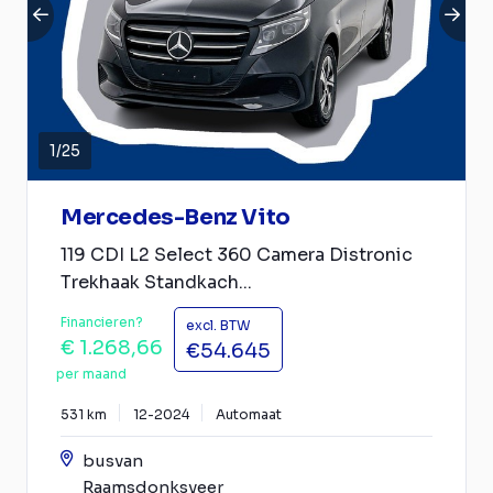
1
/
25
Mercedes-Benz Vito
119 CDI L2 Select 360 Camera Distronic
Trekhaak Standkach...
Financieren?
excl. BTW
€ 1.268,66
€54.645
per maand
531 km
12-2024
Automaat
busvan
Raamsdonksveer