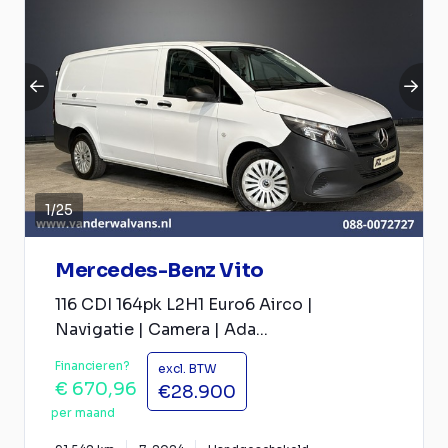
1
/
25
Mercedes-Benz Vito
116 CDI 164pk L2H1 Euro6 Airco |
Navigatie | Camera | Ada...
Financieren?
excl. BTW
€ 670,96
€28.900
per maand