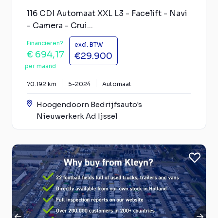
116 CDI Automaat XXL L3 - Facelift - Navi
- Camera - Crui...
Financieren?
excl. BTW
€ 694,17
€29.900
per maand
70.192 km
5-2024
Automaat
Hoogendoorn Bedrijfsauto's
Nieuwerkerk Ad Ijssel