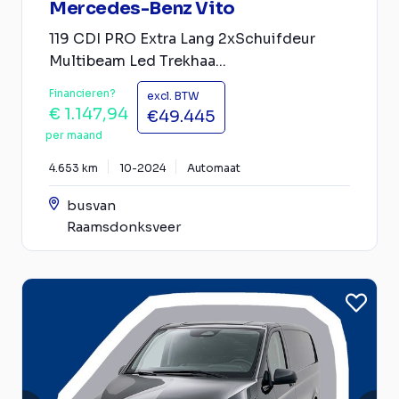
Mercedes-Benz Vito
119 CDI PRO Extra Lang 2xSchuifdeur
Multibeam Led Trekhaa...
Financieren?
excl. BTW
€ 1.147,94
€49.445
per maand
4.653 km
10-2024
Automaat
busvan
Raamsdonksveer