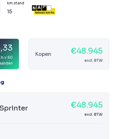
km.stand
15
6,33
€48.945
Kopen
.b.v 60
excl. BTW
aanden
ag
€48.945
Sprinter
excl. BTW