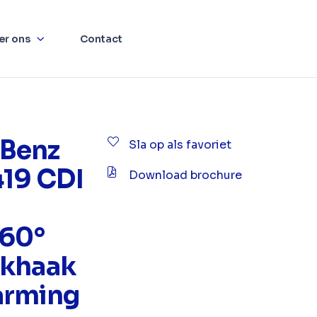
er ons
Contact
Benz
Sla op als favoriet
419 CDI
Download brochure
360°
ekhaak
arming