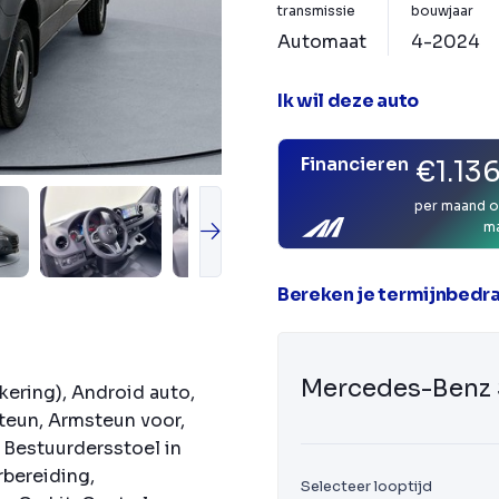
transmissie
bouwjaar
Automaat
4-2024
Ik wil deze auto
Financieren
€1.13
per maand o
m
Bereken je termijnbedr
Mercedes-Benz 
kering), Android auto,
steun, Armsteun voor,
, Bestuurdersstoel in
rbereiding,
Selecteer looptijd