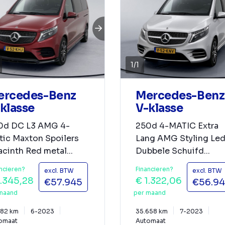
1
/
1
ercedes-Benz
Mercedes-Benz
klasse
V-klasse
0d DC L3 AMG 4-
250d 4-MATIC Extra
tic Maxton Spoilers
Lang AMG Styling Led
cinth Red metal...
Dubbele Schuifd...
ncieren?
Financieren?
excl. BTW
excl. BTW
1.345,28
€ 1.322,06
€57.945
€56.9
maand
per maand
282 km
6-2023
35.658 km
7-2023
omaat
Automaat