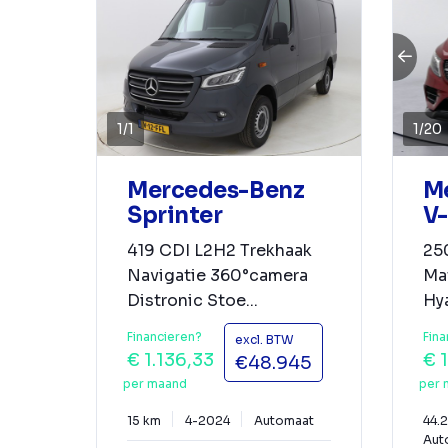
1
/
1
1
/
20
Mercedes-Benz
M
Sprinter
V-
419 CDI L2H2 Trekhaak
25
Navigatie 360°camera
Ma
Distronic Stoe...
Hya
Financieren?
Fina
excl. BTW
€ 1.136,33
€ 
€48.945
per maand
per 
15 km
4-2024
Automaat
44.
Aut