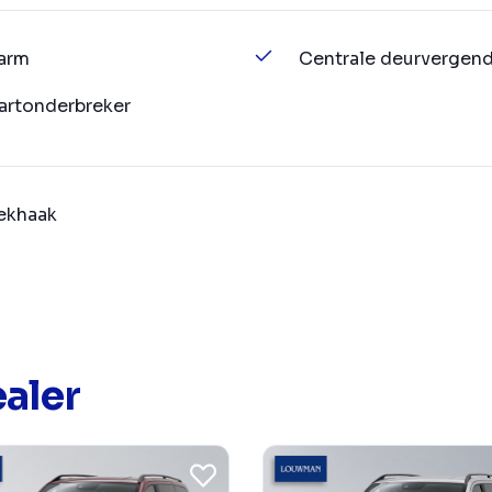
arm
Centrale deurvergend
artonderbreker
ekhaak
aler