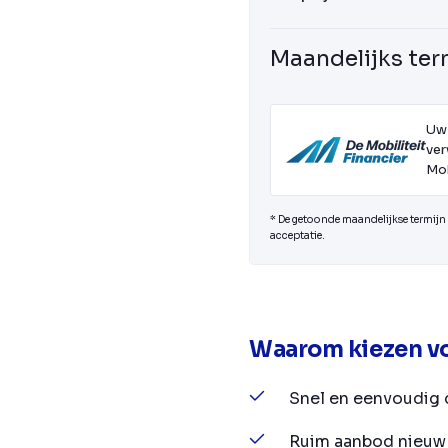
Maandelijks ter
Uw
ver
Mob
* De getoonde maandelijkse termijn i
acceptatie.
Waarom kiezen vo
Snel en eenvoudig 
Ruim aanbod nieuw 