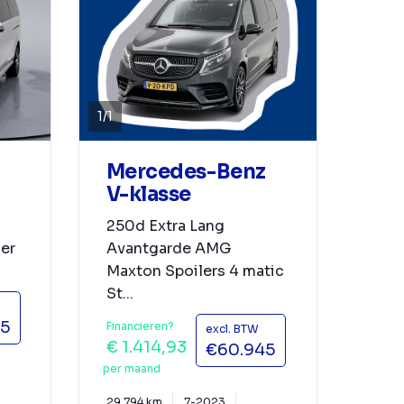
1
/
1
Mercedes-Benz
V-klasse
250d Extra Lang
er
Avantgarde AMG
Maxton Spoilers 4 matic
St...
45
Financieren?
excl. BTW
€ 1.414,93
€60.945
per maand
29.794 km
7-2023