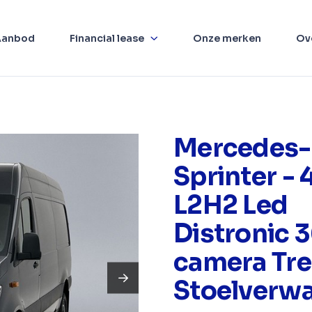
Aanbod
Financial lease
Onze merken
Ov
Mercedes-
Sprinter - 
L2H2 Led
Distronic 
camera Tr
Stoelverw