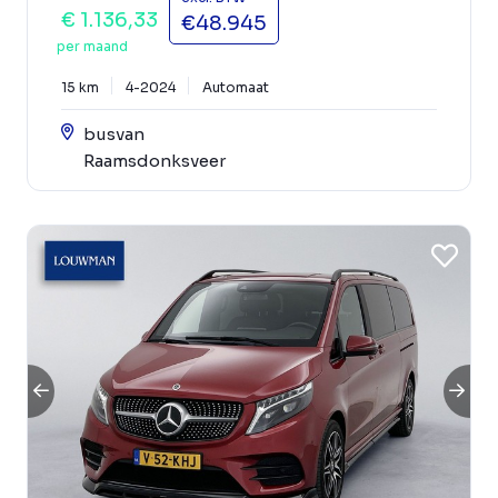
€ 1.136,33
€48.945
per maand
15 km
4-2024
Automaat
busvan
Raamsdonksveer