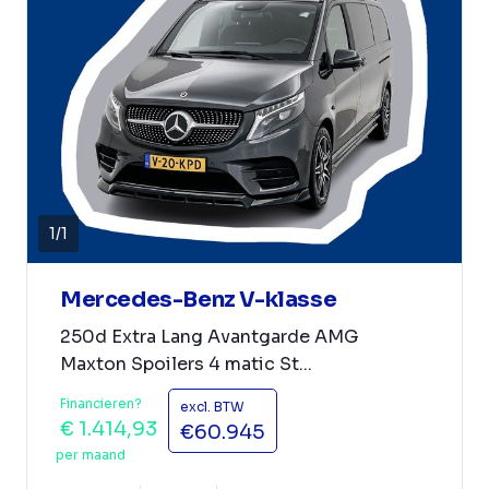
1
/
1
Mercedes-Benz V-klasse
250d Extra Lang Avantgarde AMG
Maxton Spoilers 4 matic St...
Financieren?
excl. BTW
€ 1.414,93
€60.945
per maand