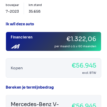
bouwjaar
km.stand
7-2023
35.658
Ik wil deze auto
Financieren
€1.322,06
per maand o.b.v 60 maanden
€56.945
Kopen
excl. BTW
Bereken je termijnbedrag
Mercedes-Benz V-
€56.945