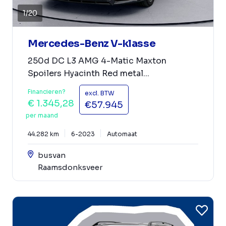
1
/
20
Mercedes-Benz V-klasse
250d DC L3 AMG 4-Matic Maxton
Spoilers Hyacinth Red metal...
Financieren?
excl. BTW
€ 1.345,28
€57.945
per maand
44.282 km
6-2023
Automaat
busvan
Raamsdonksveer