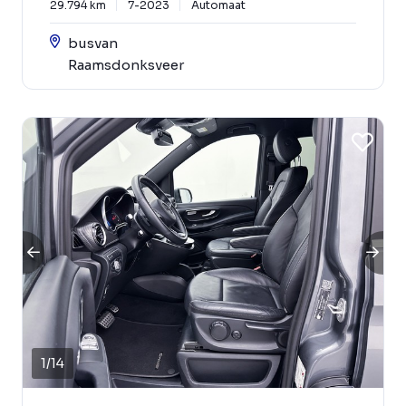
29.794 km
7-2023
Automaat
busvan
Raamsdonksveer
1
/
14