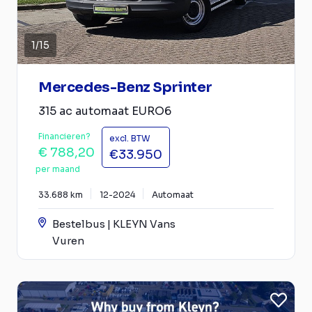
1
/
15
Mercedes-Benz Sprinter
315 ac automaat EURO6
Financieren?
excl. BTW
€ 788,20
€33.950
per maand
33.688 km
12-2024
Automaat
Bestelbus | KLEYN Vans
Vuren