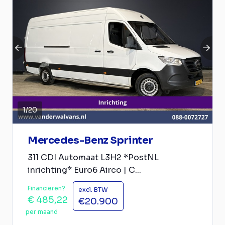
1
/
20
Mercedes-Benz Sprinter
311 CDI Automaat L3H2 *PostNL
inrichting* Euro6 Airco | C...
Financieren?
excl. BTW
€ 485,22
€20.900
per maand