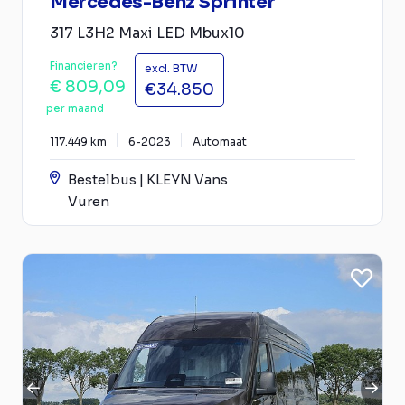
Mercedes-Benz Sprinter
317 L3H2 Maxi LED Mbux10
Financieren?
excl. BTW
€ 809,09
€34.850
per maand
117.449 km
6-2023
Automaat
Bestelbus | KLEYN Vans
Vuren