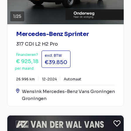
1
/
25
Mercedes-Benz Sprinter
317 CDI L2 H2 Pro
Financieren?
excl. BTW
€ 925,18
€39.850
per maand
26.996 km
12-2024
Automaat
Wensink Mercedes-Benz Vans Groningen
Groningen