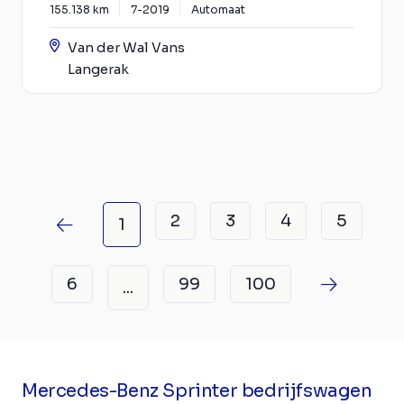
155.138 km
7-2019
Automaat
Van der Wal Vans
Langerak
2
3
4
5
1
6
99
100
...
Mercedes-Benz Sprinter bedrijfswagen