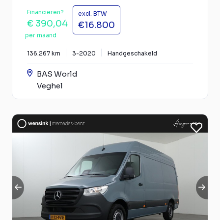
Financieren?
excl. BTW
€ 390,04
€16.800
per maand
136.267 km
3-2020
Handgeschakeld
BAS World
Veghel