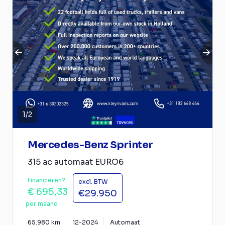
1
/
2
Mercedes-Benz Sprinter
315 ac automaat EURO6
Financieren?
excl. BTW
€ 695,33
€29.950
per maand
65.980 km
12-2024
Automaat