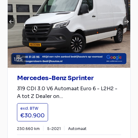
1
/
25
Mercedes-Benz Sprinter
319 CDI 3.0 V6 Automaat Euro 6 - L2H2 -
A tot Z Dealer on...
excl. BTW
€30.900
230.660 km
5-2021
Automaat