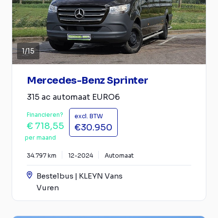
1
/
15
Mercedes-Benz Sprinter
315 ac automaat EURO6
Financieren?
excl. BTW
€ 718,55
€30.950
per maand
34.797 km
12-2024
Automaat
Bestelbus | KLEYN Vans
Vuren