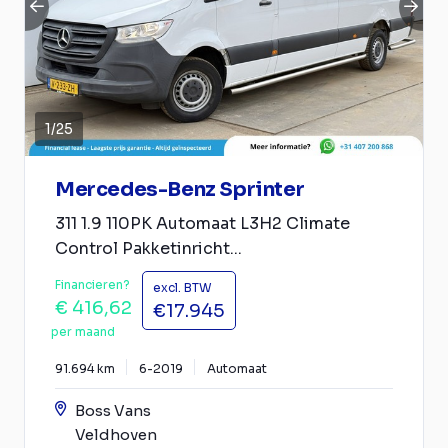
1
/
25
Mercedes-Benz Sprinter
311 1.9 110PK Automaat L3H2 Climate
Control Pakketinricht...
Financieren?
excl. BTW
€ 416,62
€17.945
per maand
91.694 km
6-2019
Automaat
Boss Vans
Veldhoven