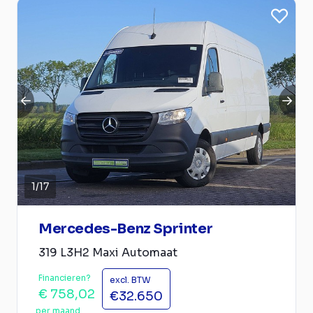
1
/
17
Mercedes-Benz Sprinter
319 L3H2 Maxi Automaat
Financieren?
excl. BTW
€ 758,02
€32.650
per maand