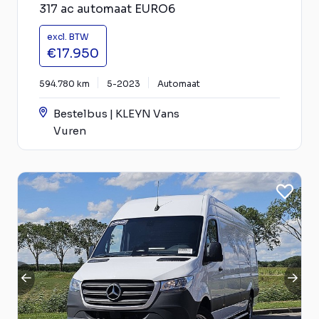
317 ac automaat EURO6
excl. BTW
€17.950
594.780 km
5-2023
Automaat
Bestelbus | KLEYN Vans
Vuren