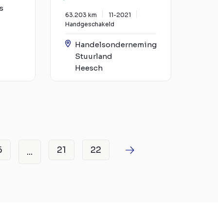
s
63.203 km
11-2021
Handgeschakeld
Handelsonderneming
Stuurland
Heesch
6
21
22
...