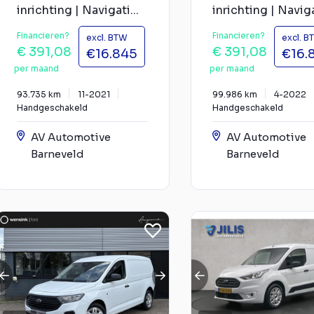
inrichting | Navigati...
inrichting | Navigat
Financieren?
Financieren?
excl. BTW
excl. B
€ 391,08
€ 391,08
€16.845
€16.
per maand
per maand
93.735 km
11-2021
99.986 km
4-2022
Handgeschakeld
Handgeschakeld
AV Automotive
AV Automotive
Barneveld
Barneveld