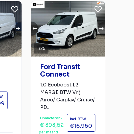
1
/
25
Ford Transit
Connect
1.0 Ecoboost L2
MARGE BTW Vrij
TW
Airco/ Carplay/ Cruise/
99
PD...
Financieren?
incl. BTW
€ 393,52
€16.950
per maand