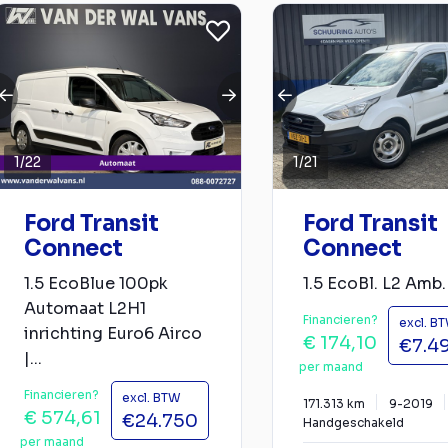
1
/
22
1
/
21
Ford Transit
Ford Transit
Connect
Connect
1.5 EcoBlue 100pk
1.5 EcoBl. L2 Amb.
Automaat L2H1
Financieren?
excl. B
inrichting Euro6 Airco
€ 174,10
€7.4
|...
per maand
Financieren?
excl. BTW
171.313 km
9-2019
€ 574,61
€24.750
Handgeschakeld
per maand