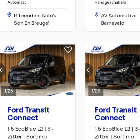
Automaat
Handgeschakeld
R. Leenders Auto's
AV Automotive
Son En Breugel
Barneveld
1
/
25
1
/
25
Ford Transit
Ford Transit
Connect
Connect
1.5 EcoBlue L2 | 3-
1.5 EcoBlue L2 | 3
Zitter | Sortimo
Zitter | Sortimo