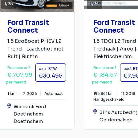
1
/
25
1
/
24
Ford Transit
Ford Transit
Connect
Connect
1.5 EcoBoost PHEV L2
1.5 TDCI L2 Trend 
Trend | Laadschot met
Trekhaak | Airco |
Ruit | Ruit in...
Elektrische ram...
Financieren?
Financieren?
excl. BTW
excl. B
€ 707,99
€ 184,57
€30.495
€7.9
per maand
per maand
1 km
7-2026
Automaat
195.861 km
11-2018
Handgeschakeld
Wensink Ford
Jilis Autobedri
Doetinchem
Geldermalsen
Doetinchem