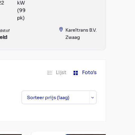
22
kW
(99
pk)
Kareltrans B.V.
dstof
eld
sel
Zwaag
Lijst
Foto's