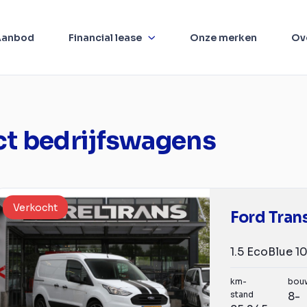
Aanbod
Financial lease
Onze merken
Ov
ct bedrijfswagens
Verkocht
Ford Tran
km-
bou
stand
8-