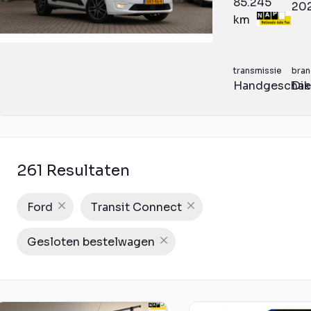
85.245
20
km
transmissie
bran
Handgeschak
Die
261 Resultaten
Ford
Transit Connect
Gesloten bestelwagen