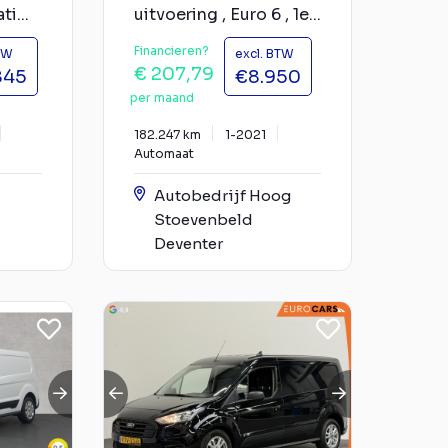
i...
uitvoering , Euro 6 , 1e...
Financieren?
TW
excl. BTW
€ 207,79
845
€8.950
per maand
182.247 km
1-2021
Automaat
Autobedrijf Hoog
Stoevenbeld
Deventer