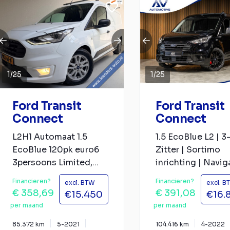
1
/
25
1
/
25
Ford Transit
Ford Transit
Connect
Connect
L2H1 Automaat 1.5
1.5 EcoBlue L2 | 3
EcoBlue 120pk euro6
Zitter | Sortimo
3persoons Limited,...
inrichting | Navigat
Financieren?
Financieren?
excl. BTW
excl. B
€ 358,69
€ 391,08
€15.450
€16.
per maand
per maand
85.372 km
5-2021
104.416 km
4-2022