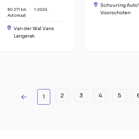
Schuuring Auto'
80.271 km
1-2024
Voorschoten
Automaat
Van der Wal Vans
Langerak
2
3
4
5
1