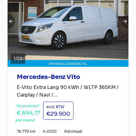
1
/
23
Mercedes-Benz Vito
E-Vito Extra Lang 90 kWh / WLTP 365KM /
Carplay / Navi /...
Financieren?
excl. BTW
€ 694,17
€29.900
per maand
76.770 km
4-2022
Automaat