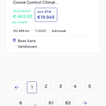
Cruise Control Climat...
Financieren?
excl. BTW
€ 463,05
€19.945
per maand
152.989 km
7-2020
Automaat
Boss Vans
Veldhoven
2
3
4
5
1
6
61
62
...