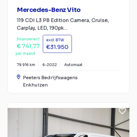
Mercedes-Benz Vito
119 CDI L3 PB Edition Camera, Cruise,
Carplay, LED, 190pk...
Financieren?
excl. BTW
€ 741,77
€31.950
per maand
79.916 km
6-2022
Automaat
Peeters Bedrijfswagens
Enkhuizen