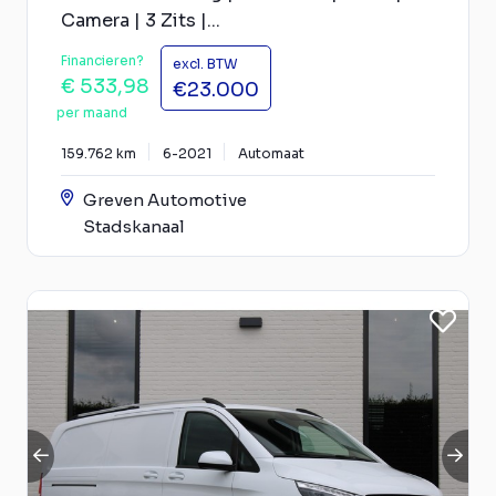
Camera | 3 Zits |...
Financieren?
excl. BTW
€ 533,98
€23.000
per maand
159.762 km
6-2021
Automaat
Greven Automotive
Stadskanaal