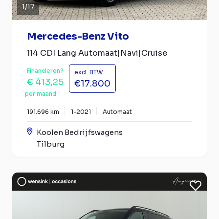
1
/
17
Mercedes-Benz Vito
114 CDI Lang Automaat|Navi|Cruise
Financieren?
excl. BTW
€ 413,25
€17.800
per maand
191.696 km
1-2021
Automaat
Koolen Bedrijfswagens
Tilburg