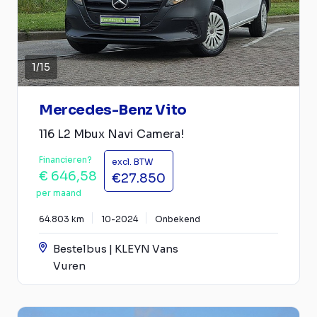
1
/
15
Mercedes-Benz Vito
116 L2 Mbux Navi Camera!
Financieren?
excl. BTW
€ 646,58
€27.850
per maand
64.803 km
10-2024
Onbekend
Bestelbus | KLEYN Vans
Vuren