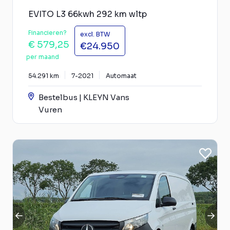
EVITO L3 66kwh 292 km wltp
Financieren?
excl. BTW
€ 579,25
€24.950
per maand
54.291 km
7-2021
Automaat
Bestelbus | KLEYN Vans
Vuren