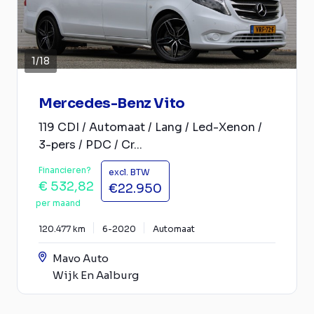
1
/
18
Mercedes-Benz Vito
119 CDI / Automaat / Lang / Led-Xenon /
3-pers / PDC / Cr...
Financieren?
excl. BTW
€ 532,82
€22.950
per maand
120.477 km
6-2020
Automaat
Mavo Auto
Wijk En Aalburg