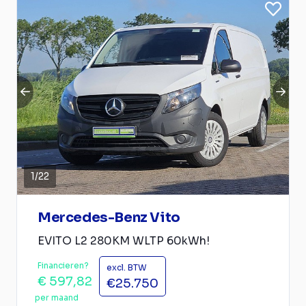
1
/
22
Mercedes-Benz Vito
EVITO L2 280KM WLTP 60kWh!
Financieren?
excl. BTW
€ 597,82
€25.750
per maand