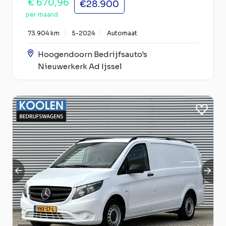
€ 670,96
€28.900
per maand
73.904 km
5-2024
Automaat
Hoogendoorn Bedrijfsauto's
Nieuwerkerk Ad Ijssel