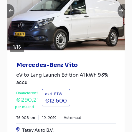
1
/
15
Mercedes-Benz Vito
eVito Lang Launch Edition 41 kWh 93%
accu
Financieren?
excl. BTW
€ 290,21
€12.500
per maand
76.905 km
12-2019
Automaat
Tatev Auto B.V.