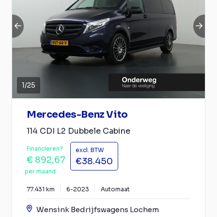
1
/
25
Mercedes-Benz Vito
114 CDI L2 Dubbele Cabine
Financieren?
excl. BTW
€ 892,67
€38.450
per maand
77.431 km
6-2023
Automaat
Wensink Bedrijfswagens Lochem