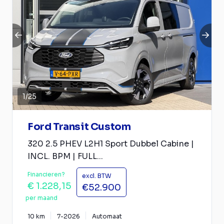
1
/
25
Ford Transit Custom
320 2.5 PHEV L2H1 Sport Dubbel Cabine |
INCL. BPM | FULL...
Financieren?
excl. BTW
€ 1.228,15
€52.900
per maand
10 km
7-2026
Automaat