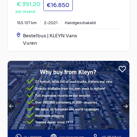
€ 391,20
€16.850
per maand
153.137 km
2-2021
Handgeschakeld
Bestelbus | KLEYN Vans
Vuren