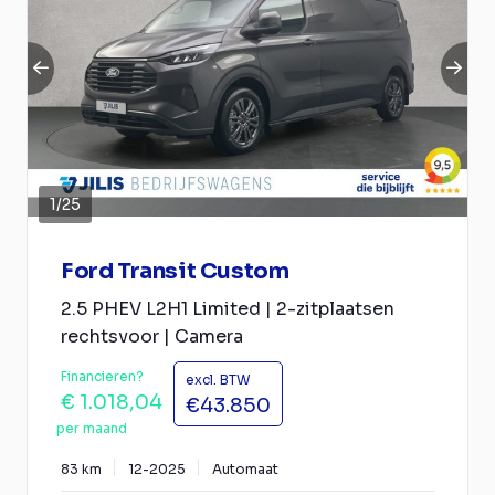
1
/
25
Ford Transit Custom
2.5 PHEV L2H1 Limited | 2-zitplaatsen
rechtsvoor | Camera
Financieren?
excl. BTW
€ 1.018,04
€43.850
per maand
83 km
12-2025
Automaat