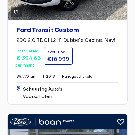
1
/
1
Ford Transit Custom
290 2.0 TDCI L2H1 Dubbele Cabine. Navi
Financieren?
excl. BTW
€ 394,66
€16.999
per maand
85.779 km
1-2018
Handgeschakeld
Schuuring Auto's
Voorschoten