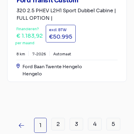
Ford Transit Custom
320 2.5 PHEV L2H1 Sport Dubbel Cabine |
FULL OPTION |
Financieren?
excl. BTW
€ 1.183,92
€50.995
per maand
8 km
7-2026
Automaat
Ford Baan Twente Hengelo
Hengelo
2
3
4
5
1