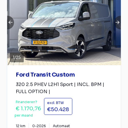
1
/
25
Ford Transit Custom
320 2.5 PHEV L2H1 Sport | INCL. BPM |
FULL OPTION |
Financieren?
excl. BTW
€ 1.170,76
€50.428
per maand
12 km
0-2026
Automaat