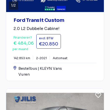
1
/
2
Ford Transit Custom
2.0 L2 Dubbele Cabine!
Financieren?
excl. BTW
€ 484,06
€20.850
per maand
142.853 km
2-2021
Automaat
Bestelbus | KLEYN Vans
Vuren