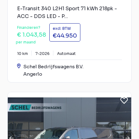
E-Transit 340 L2H1 Sport 71 kWh 218pk -
ACC - DDS LED - P...
Financieren?
excl. BTW
€ 1.043,58
€44.950
per maand
10 km
7-2026
Automaat
Schel Bedrijfswagens B.V.
Angerlo