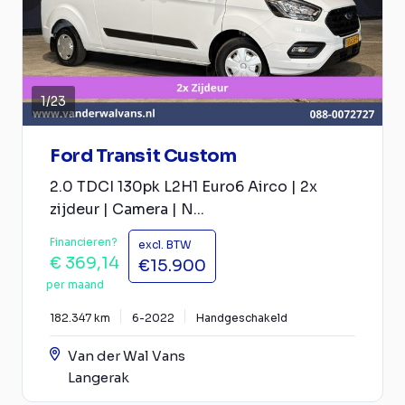
1
/
23
Ford Transit Custom
2.0 TDCI 130pk L2H1 Euro6 Airco | 2x
zijdeur | Camera | N...
Financieren?
excl. BTW
€ 369,14
€15.900
per maand
182.347 km
6-2022
Handgeschakeld
Van der Wal Vans
Langerak