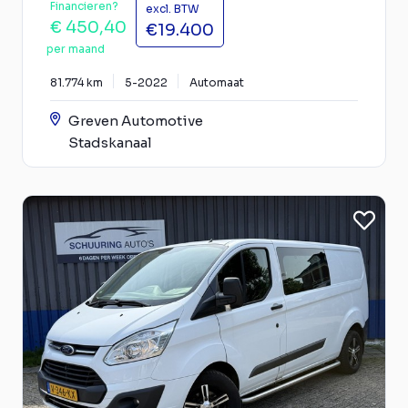
Financieren?
excl. BTW
€ 450,40
€19.400
per maand
81.774 km
5-2022
Automaat
Greven Automotive
Stadskanaal