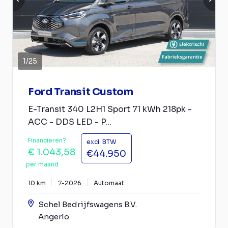
1
/
25
Ford Transit Custom
E-Transit 340 L2H1 Sport 71 kWh 218pk -
ACC - DDS LED - P...
Financieren?
excl. BTW
€ 1.043,58
€44.950
per maand
10 km
7-2026
Automaat
Schel Bedrijfswagens B.V.
Angerlo