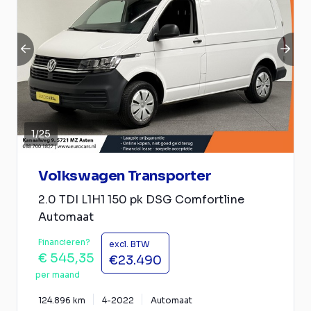
1
/
25
Volkswagen Transporter
2.0 TDI L1H1 150 pk DSG Comfortline
Automaat
Financieren?
excl. BTW
€ 545,35
€23.490
per maand
124.896 km
4-2022
Automaat