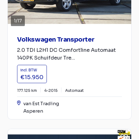
1
/
17
Volkswagen Transporter
2.0 TDI L2H1 DC Comfortline Automaat
140PK Schuifdeur Tre...
incl. BTW
€15.950
177.125 km
4-2015
Automaat
van Est Trading
Asperen