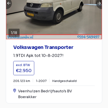
1
/
18
Volkswagen Transporter
1.9TDI Apk tot 10-8-2027!
excl. BTW
€2.950
205.123 km
1-2007
Handgeschakeld
Veenhuizen Bedrijfsauto's BV
Boerakker