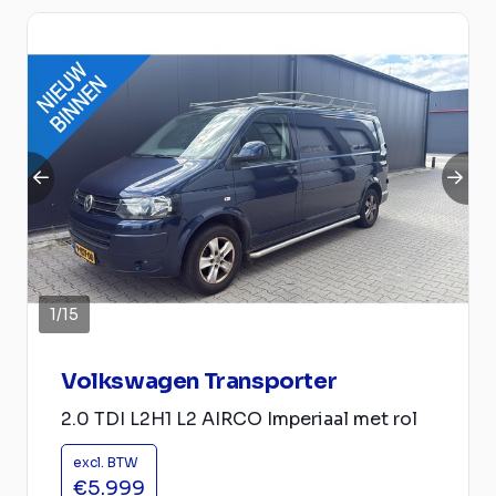
1
/
15
Volkswagen Transporter
2.0 TDI L2H1 L2 AIRCO Imperiaal met rol
excl. BTW
€5.999