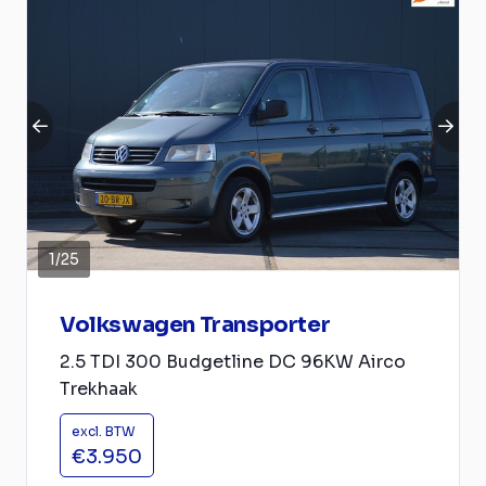
1
/
25
Volkswagen Transporter
2.5 TDI 300 Budgetline DC 96KW Airco
Trekhaak
excl. BTW
€3.950