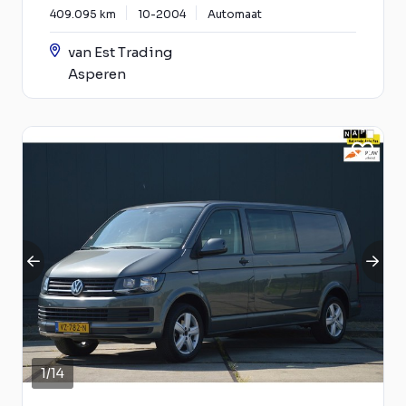
409.095 km
10-2004
Automaat
van Est Trading
Asperen
1
/
14