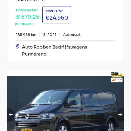
Financieren?
excl. BTW
€ 579,25
€24.950
per maand
135.966 km
5-2021
Automaat
Auto Robben Bedrijfswagens
Purmerend