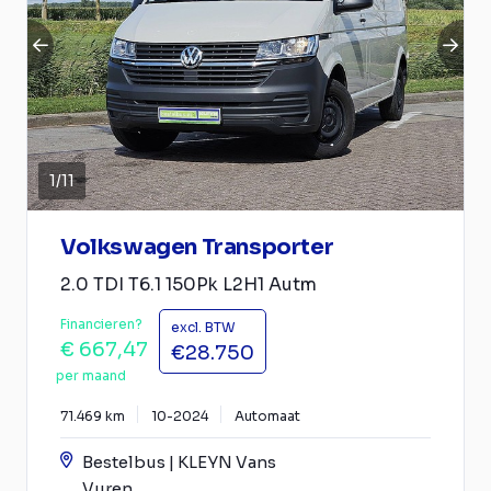
1
/
11
Volkswagen Transporter
2.0 TDI T6.1 150Pk L2H1 Autm
Financieren?
excl. BTW
€ 667,47
€28.750
per maand
71.469 km
10-2024
Automaat
Bestelbus | KLEYN Vans
Vuren