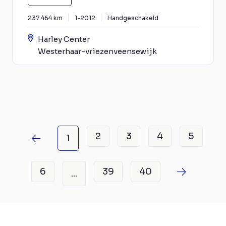
237.464 km
1-2012
Handgeschakeld
Harley Center
Westerhaar-vriezenveensewijk
2
3
4
5
1
6
39
40
...