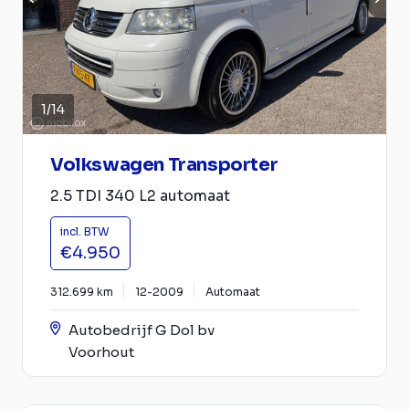
1
/
14
Volkswagen Transporter
2.5 TDI 340 L2 automaat
incl. BTW
€4.950
312.699 km
12-2009
Automaat
Autobedrijf G Dol bv
Voorhout