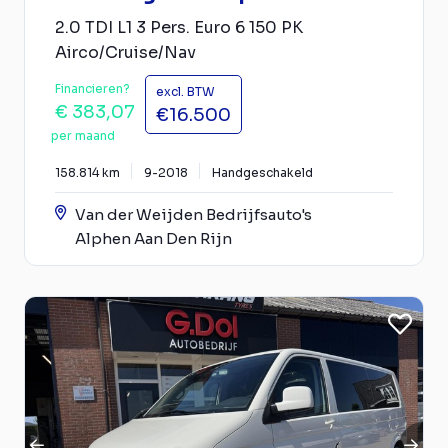
2.0 TDI L1 3 Pers. Euro 6 150 PK
Airco/Cruise/Nav
Financieren?
excl. BTW
€ 383,07
€16.500
per maand
158.814 km
9-2018
Handgeschakeld
Van der Weijden Bedrijfsauto's
Alphen Aan Den Rijn