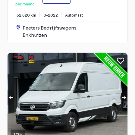
per maand
62.620 km
0-2022
Automaat
Peeters Bedrijfswagens
Enkhuizen
1
/
25