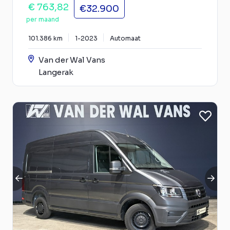
€ 763,82
€32.900
per maand
101.386 km
1-2023
Automaat
Van der Wal Vans
Langerak