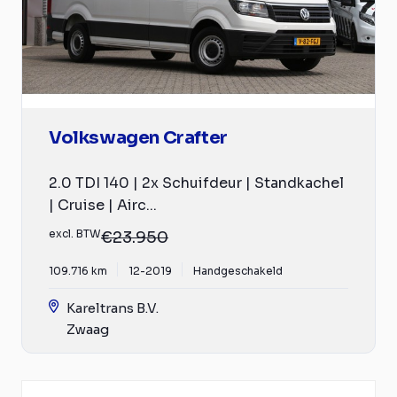
Volkswagen Crafter
2.0 TDI 140 | 2x Schuifdeur | Standkachel
| Cruise | Airc...
excl. BTW
€23.950
109.716 km
12-2019
Handgeschakeld
Kareltrans B.V.
Zwaag