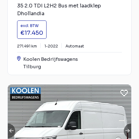
35 2.0 TDI L2H2 Bus met laadklep
Dhollandia
excl. BTW
€17.450
271.491 km
1-2022
Automaat
Koolen Bedrijfswagens
Tilburg