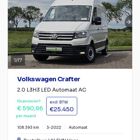
1
/
17
Volkswagen Crafter
2.0 L3H3 LED Automaat AC
Financieren?
excl. BTW
€ 590,86
€25.450
per maand
108.393 km
3-2022
Automaat