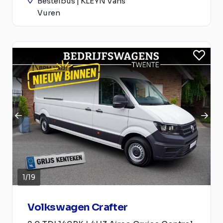
Bestelbus | KLEYN Vans
Vuren
1
/
19
Volkswagen Crafter