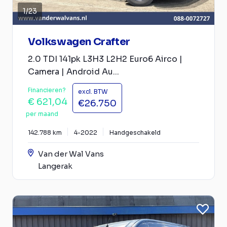
1
/
23
Volkswagen Crafter
2.0 TDI 141pk L3H3 L2H2 Euro6 Airco |
Camera | Android Au...
Financieren?
excl. BTW
€ 621,04
€26.750
per maand
142.788 km
4-2022
Handgeschakeld
Van der Wal Vans
Langerak