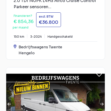
2.0 TDI 140PK L4H3 Airco Cruise Control
Parkeer sensoren...
Financieren?
excl. BTW
€ 854,36
€36.800
per maand
150 km
3-2024
Handgeschakeld
Bedrijfswagens Twente
Hengelo