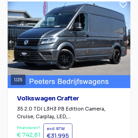
1
/
25
Volkswagen Crafter
35 2.0 TDI L3H3 PB Edition Camera,
Cruise, Carplay, LED,...
Financieren?
excl. BTW
€ 742,81
€31.995