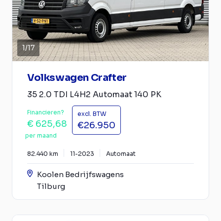
1
/
17
Volkswagen Crafter
35 2.0 TDI L4H2 Automaat 140 PK
Financieren?
excl. BTW
€ 625,68
€26.950
per maand
82.440 km
11-2023
Automaat
Koolen Bedrijfswagens
Tilburg