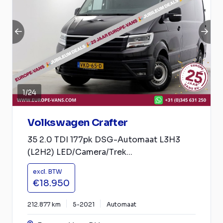
1
/
24
Volkswagen Crafter
35 2.0 TDI 177pk DSG-Automaat L3H3
(L2H2) LED/Camera/Trek...
excl. BTW
€18.950
212.877 km
5-2021
Automaat