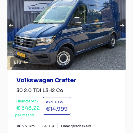
1
/
18
Volkswagen Crafter
30 2.0 TDI L3H2 Co
Financieren?
excl. BTW
€ 348,22
€14.999
per maand
141.951 km
1-2019
Handgeschakeld