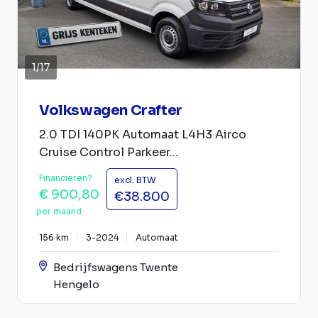
1
/
17
Volkswagen Crafter
2.0 TDI 140PK Automaat L4H3 Airco
Cruise Control Parkeer...
Financieren?
excl. BTW
€ 900,80
€38.800
per maand
156 km
3-2024
Automaat
Bedrijfswagens Twente
Hengelo