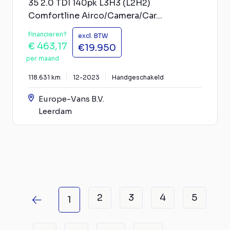
35 2.0 TDI 140pk L3H3 (L2H2)
Comfortline Airco/Camera/Car...
Financieren?
excl. BTW
€ 463,17
€19.950
per maand
118.631 km
12-2023
Handgeschakeld
Europe-Vans B.V.
Leerdam
2
3
4
5
1