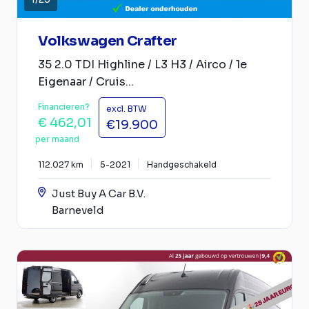
Volkswagen Crafter
35 2.0 TDI Highline / L3 H3 / Airco / 1e
Eigenaar / Cruis...
Financieren?
excl. BTW
€ 462,01
€19.900
per maand
112.027 km
5-2021
Handgeschakeld
Just Buy A Car B.V.
Barneveld