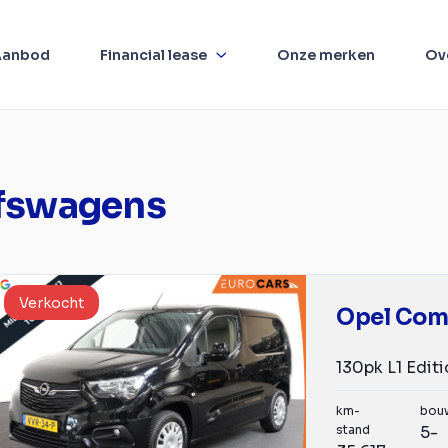
Aanbod
Financial lease
Onze merken
Ov
jfswagens
Verkocht
Opel Co
km-
bou
stand
5-