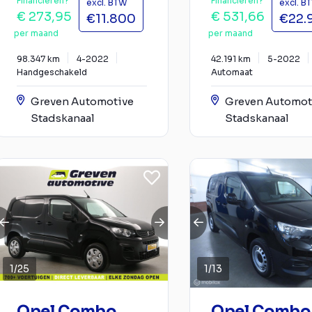
Financieren?
Financieren?
excl. BTW
excl. B
€ 273,95
€ 531,66
€11.800
€22.
per maand
per maand
98.347 km
4-2022
42.191 km
5-2022
Handgeschakeld
Automaat
Greven Automotive
Greven Automot
Stadskanaal
Stadskanaal
1
/
25
1
/
13
Opel Combo
Opel Combo