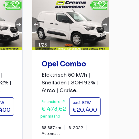
1
/
25
Opel Combo
|
Elektrisch 50 kWh |
92% |
Snelladen | SOH 92% |
.
Airco | Cruise...
Financieren?
BTW
excl. BTW
€ 473,62
.400
€20.400
per maand
38.587 km
3-2022
Automaat