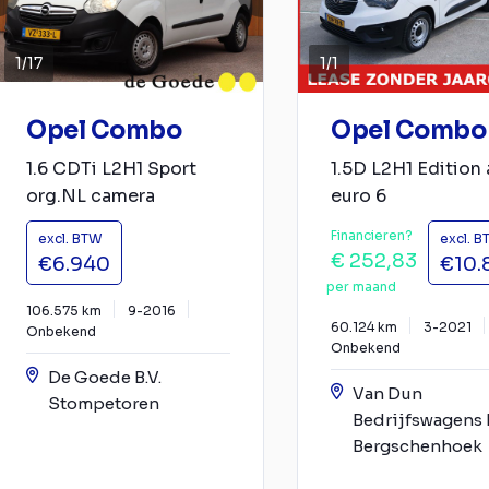
1
/
17
1
/
1
Opel Combo
Opel Combo
1.6 CDTi L2H1 Sport
1.5D L2H1 Edition 
org.NL camera
euro 6
Financieren?
excl. BTW
excl. 
€ 252,83
€6.940
€10.
per maand
106.575 km
9-2016
60.124 km
3-2021
Onbekend
Onbekend
De Goede B.V.
Van Dun
Stompetoren
Bedrijfswagens B
Bergschenhoek