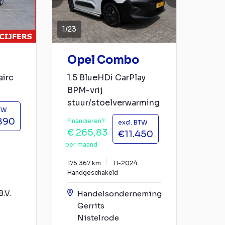
1
/
23
Opel Combo
airc
1.5 BlueHDi CarPlay
BPM-vrij
stuur/stoelverwarming
BTW
890
Financieren?
excl. BTW
€ 265,83
€11.450
per maand
175.367 km
11-2024
Handgeschakeld
.V.
Handelsonderneming
Gerrits
Nistelrode