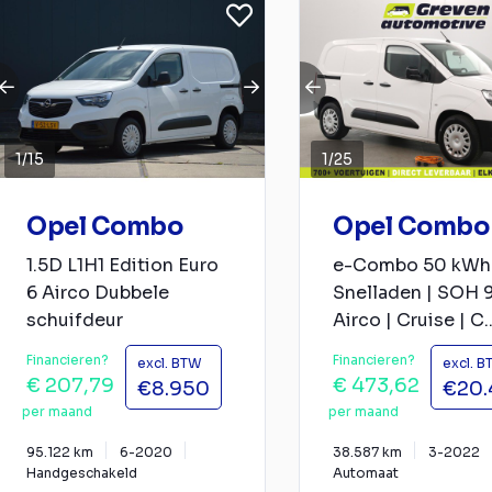
1
/
15
1
/
25
Opel Combo
Opel Combo
1.5D L1H1 Edition Euro
e-Combo 50 kWh 
6 Airco Dubbele
Snelladen | SOH 
schuifdeur
Airco | Cruise | C..
Financieren?
Financieren?
excl. BTW
excl. 
€ 207,79
€ 473,62
€8.950
€20
per maand
per maand
95.122 km
6-2020
38.587 km
3-2022
Handgeschakeld
Automaat