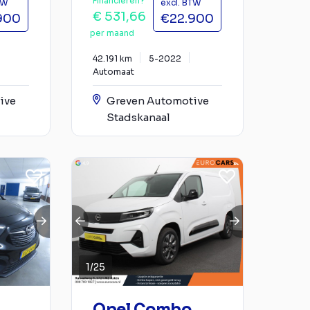
Financieren?
TW
excl. BTW
€ 531,66
900
€22.900
per maand
42.191 km
5-2022
Automaat
ive
Greven Automotive
Stadskanaal
1
/
25
Opel Combo