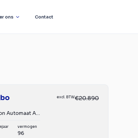
er ons
Contact
mbo
excl. BTW
€20.890
130pk L1 Edition Automaat Airco Navigatie Trekhaak Cruise...
wjaar
vermogen
96