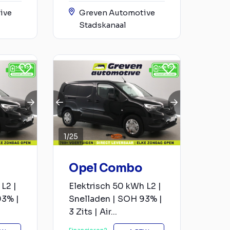
ive
Greven Automotive
Stadskanaal
1
/
25
Opel Combo
L2 |
Elektrisch 50 kWh L2 |
93% |
Snelladen | SOH 93% |
3 Zits | Air...