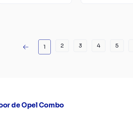
2
3
4
5
1
oor de Opel Combo