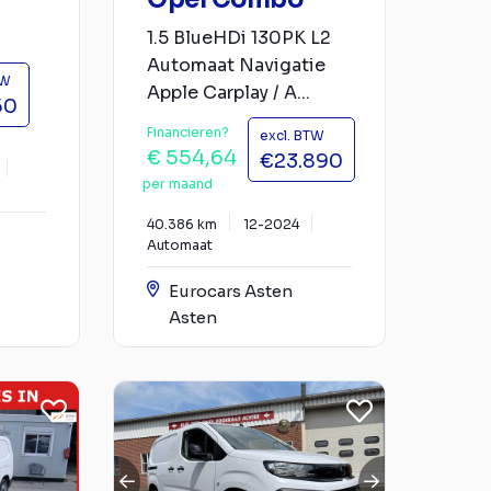
1.5 BlueHDi 130PK L2
Automaat Navigatie
TW
Apple Carplay / A...
50
Financieren?
excl. BTW
€ 554,64
€23.890
per maand
40.386 km
12-2024
Automaat
Eurocars Asten
Asten