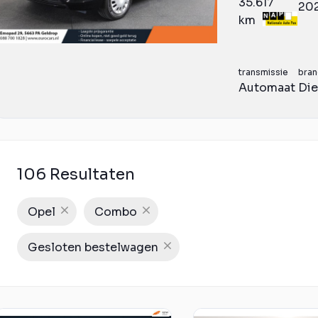
35.617
20
km
transmissie
bran
Automaat
Die
106 Resultaten
Opel
Combo
Gesloten bestelwagen