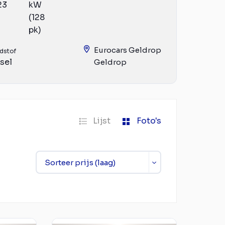
23
kW
(128
pk)
Eurocars Geldrop
dstof
sel
Geldrop
Lijst
Foto's