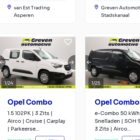
van Est Trading
Greven Automot
Asperen
Stadskanaal
1
/
24
1
/
25
Opel Combo
Opel Combo
1.5 102PK | 3 Zits |
e-Combo 50 kWh 
Airco | Cruise | Carplay
Snelladen | SOH 
| Parkeerse...
3 Zits | Airco...