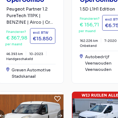
Peugeot Partner 1.2
1.5D L1H1 Edition
PureTech 111PK |
Financieren?
excl. B
BENZINE | Airco | Cr...
€ 156,71
€6.7
per maand
Financieren?
excl. BTW
€ 367,98
€15.850
162.226 km
7-2020
per maand
Onbekend
46.393 km
10-2023
Autobedrijf
Handgeschakeld
Veenwouden
Veenwouden
Greven Automotive
Stadskanaal