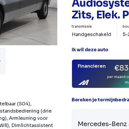
Audiosyste
Zits, Elek.
transmissie
bou
Handgeschakeld
5-
Ik wil deze auto
Financieren
€83
per maand o
m
Bereken je termijnbedr
telbaar (S04),
fstandsbediening (drie
ing), Armleuning voor
Mercedes-Benz 
JW8), Dimlichtassistent