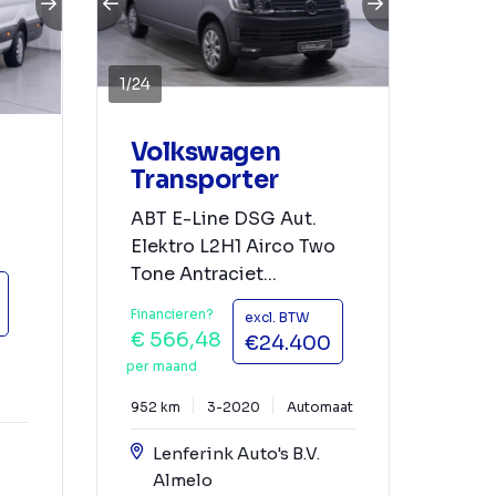
1
/
24
Volkswagen
Transporter
ABT E-Line DSG Aut.
Elektro L2H1 Airco Two
Tone Antraciet...
Financieren?
excl. BTW
€ 566,48
€24.400
per maand
952 km
3-2020
Automaat
Lenferink Auto's B.V.
Almelo