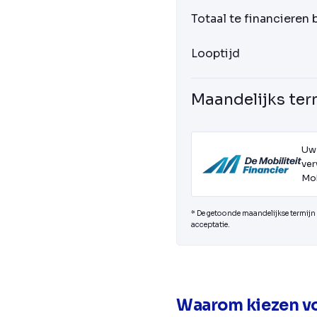
Totaal te financieren
Looptijd
Maandelijks ter
Uw
ver
Mob
* De getoonde maandelijkse termijn i
acceptatie.
Waarom kiezen vo