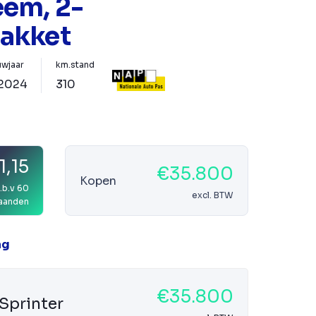
em, 2-
 Pakket
wjaar
km.stand
2024
310
1,15
€35.800
Kopen
.b.v 60
excl. BTW
aanden
ag
€35.800
Sprinter