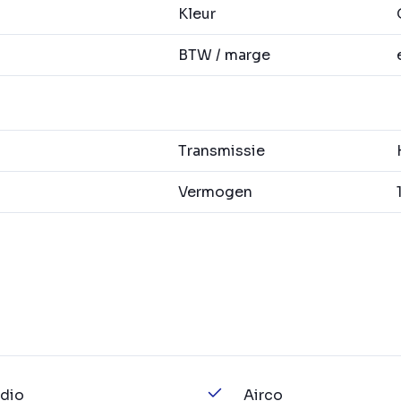
Kleur
G
BTW / marge
Transmissie
H
Vermogen
1
dio
Airco