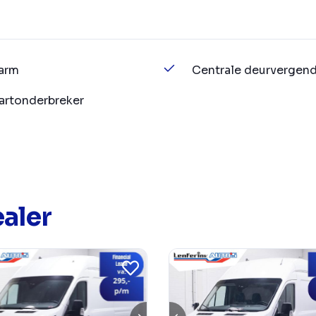
arm
Centrale deurvergend
artonderbreker
aler