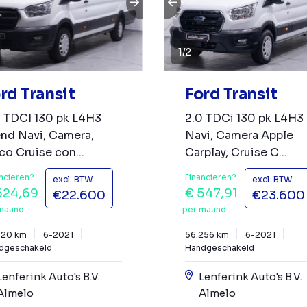
1
/
2
rd Transit
Ford Transit
0 TDCI 130 pk L4H3
2.0 TDCi 130 pk L4H3
end Navi, Camera,
Navi, Camera Apple
co Cruise con...
Carplay, Cruise C...
ncieren?
Financieren?
excl. BTW
excl. BTW
524,69
€ 547,91
€22.600
€23.600
maand
per maand
420 km
6-2021
56.256 km
6-2021
dgeschakeld
Handgeschakeld
Lenferink Auto's B.V.
Lenferink Auto's B.V.
Almelo
Almelo