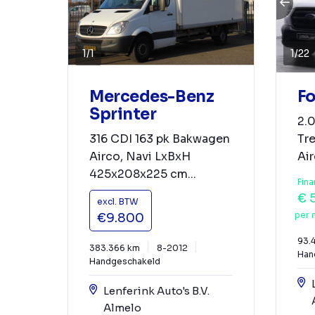
1
/
22
1
/
1
Fo
Mercedes-Benz
Sprinter
2.
Tr
316 CDI 163 pk Bakwagen
Air
Airco, Navi LxBxH
425x208x225 cm...
Fina
€ 
excl. BTW
per 
€9.800
93.
383.366 km
8-2012
Han
Handgeschakeld
Lenferink Auto's B.V.
Almelo