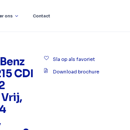
er ons
Contact
Benz
Sla op als favoriet
215 CDI
Download brochure
2
Vrij,
4
,