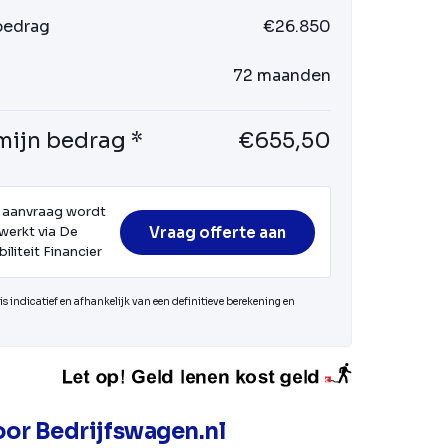
 bedrag
€26.850
72 maanden
mijn bedrag *
€655,50
 aanvraag wordt
Vraag offerte aan
werkt via De
iliteit Financier
s indicatief en afhankelijk van een definitieve berekening en
or Bedrijfswagen.nl