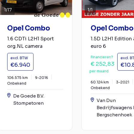
1
/
17
1
/
1
Opel Combo
Opel Combo
1.6 CDTi L2H1 Sport
1.5D L2H1 Edition 
org.NL camera
euro 6
Financieren?
excl. BTW
excl. 
€ 252,83
€6.940
€10.
per maand
106.575 km
9-2016
60.124 km
3-2021
Onbekend
Onbekend
De Goede B.V.
Van Dun
Stompetoren
Bedrijfswagens B
Bergschenhoek