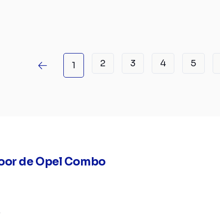
2
3
4
5
1
oor de Opel Combo
k