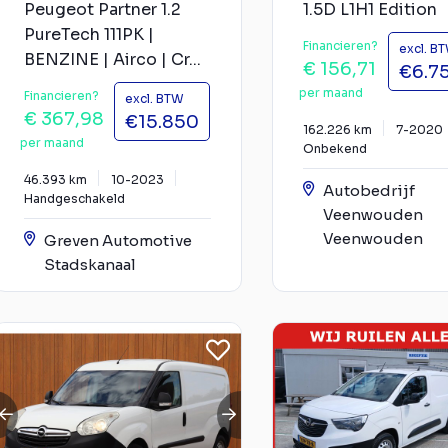
Peugeot Partner 1.2
1.5D L1H1 Edition
PureTech 111PK |
Financieren?
excl. B
BENZINE | Airco | Cr...
€ 156,71
€6.7
per maand
Financieren?
excl. BTW
€ 367,98
€15.850
162.226 km
7-2020
per maand
Onbekend
46.393 km
10-2023
Autobedrijf
Handgeschakeld
Veenwouden
Veenwouden
Greven Automotive
Stadskanaal