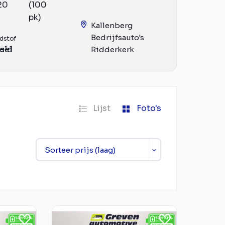
20
(100
pk)
Kallenberg
Bedrijfsauto's
dstof
eld
sel
Ridderkerk
Lijst
Foto's