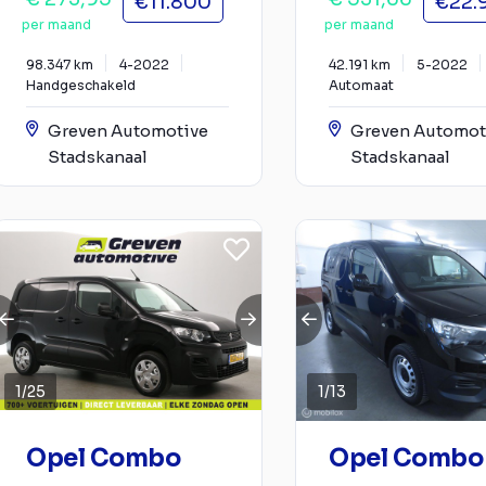
€11.800
€22.
per maand
per maand
98.347 km
4-2022
42.191 km
5-2022
Handgeschakeld
Automaat
Greven Automotive
Greven Automot
Stadskanaal
Stadskanaal
1
/
25
1
/
13
Opel Combo
Opel Combo