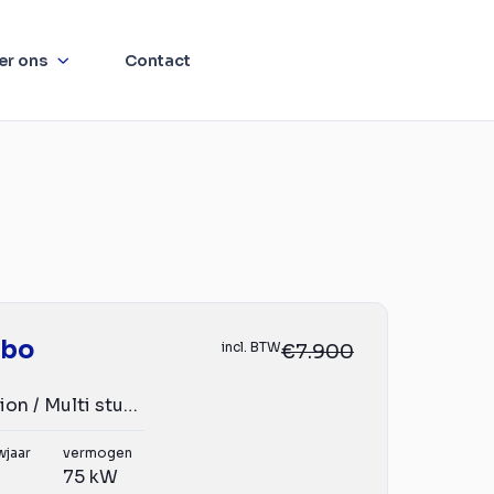
er ons
Contact
mbo
incl. BTW
€7.900
1.5D L2H1 Edition / Multi stuur / App connect navi / crui...
wjaar
vermogen
75 kW