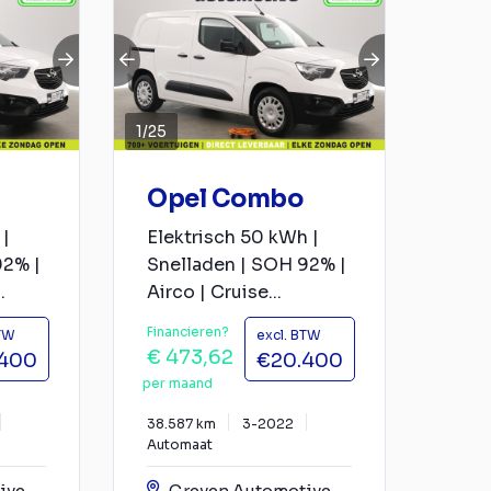
1
/
25
Opel Combo
|
Elektrisch 50 kWh |
92% |
Snelladen | SOH 92% |
.
Airco | Cruise...
Financieren?
BTW
excl. BTW
€ 473,62
.400
€20.400
per maand
38.587 km
3-2022
Automaat
ive
Greven Automotive