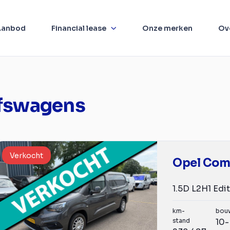
Aanbod
Financial lease
Onze merken
Ov
jfswagens
Verkocht
Opel Co
km-
bou
stand
10-