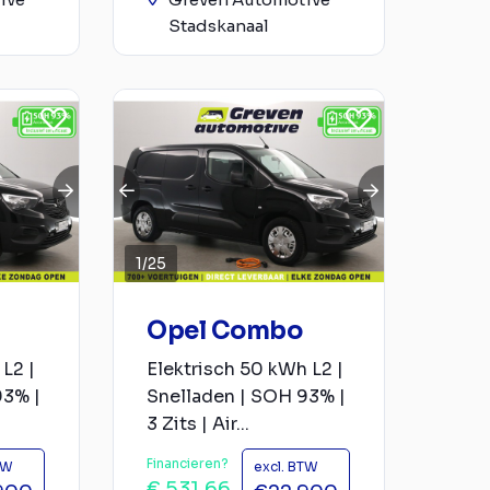
Stadskanaal
1
/
25
Opel Combo
L2 |
Elektrisch 50 kWh L2 |
93% |
Snelladen | SOH 93% |
3 Zits | Air...
Financieren?
TW
excl. BTW
€ 531,66