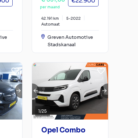
900
€22.900
per maand
42.191 km
5-2022
Automaat
ive
Greven Automotive
Stadskanaal
1
/
25
Opel Combo