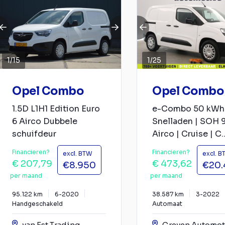
1
/
15
1
/
25
Opel Combo
Opel Combo
1.5D L1H1 Edition Euro
e-Combo 50 kWh 
6 Airco Dubbele
Snelladen | SOH 
schuifdeur
Airco | Cruise | C..
Financieren?
Financieren?
excl. BTW
excl. 
€ 207,79
€ 473,62
€8.950
€20
per maand
per maand
95.122 km
6-2020
38.587 km
3-2022
Handgeschakeld
Automaat
van Est Trading
Greven Automot