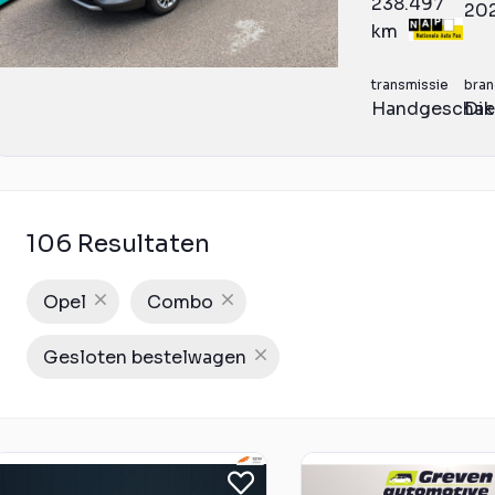
238.497
20
km
transmissie
bran
Handgeschak
Die
106 Resultaten
Opel
Combo
Gesloten bestelwagen