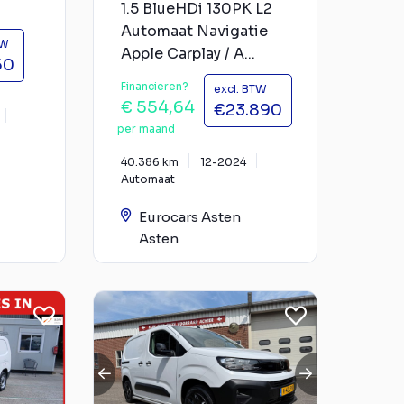
1.5 BlueHDi 130PK L2
Automaat Navigatie
TW
Apple Carplay / A...
50
Financieren?
excl. BTW
€ 554,64
€23.890
per maand
40.386 km
12-2024
Automaat
Eurocars Asten
Asten