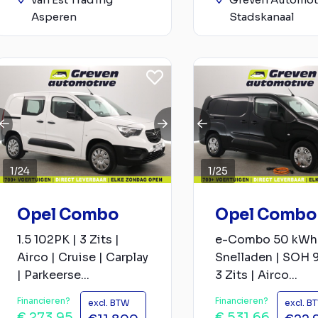
Asperen
Stadskanaal
1
/
24
1
/
25
Opel Combo
Opel Combo
1.5 102PK | 3 Zits |
e-Combo 50 kWh 
Airco | Cruise | Carplay
Snelladen | SOH 
| Parkeerse...
3 Zits | Airco...
Financieren?
Financieren?
excl. BTW
excl. B
€ 273,95
€ 531,66