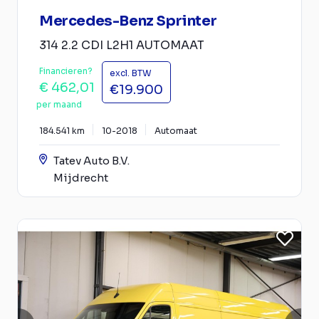
Mercedes-Benz Sprinter
314 2.2 CDI L2H1 AUTOMAAT
Financieren?
excl. BTW
€ 462,01
€19.900
per maand
184.541 km
10-2018
Automaat
Tatev Auto B.V.
Mijdrecht