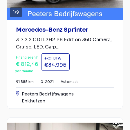
1
/
9
Mercedes-Benz Sprinter
317 2.2 CDI L2H2 PB Edition 360 Camera,
Cruise, LED, Carp...
Financieren?
excl. BTW
€ 812,46
€34.995
per maand
91.585 km
0-2021
Automaat
Peeters Bedrijfswagens
Enkhuizen