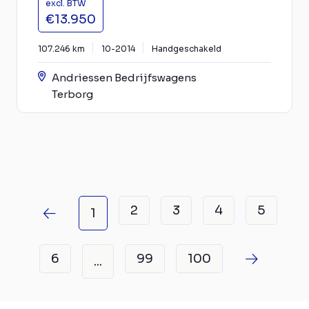
excl. BTW
€13.950
107.246 km
10-2014
Handgeschakeld
Andriessen Bedrijfswagens
Terborg
2
3
4
5
1
6
99
100
...