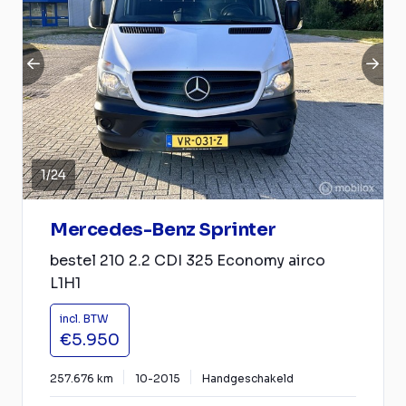
1
/
24
Mercedes-Benz Sprinter
bestel 210 2.2 CDI 325 Economy airco
L1H1
incl. BTW
€5.950
257.676 km
10-2015
Handgeschakeld