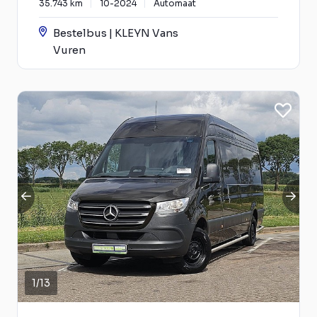
35.743 km
10-2024
Automaat
Bestelbus | KLEYN Vans
Vuren
1
/
13