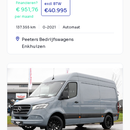
Financieren?
excl. BTW
€ 951,76
€40.995
per maand
137.355 km
0-2021
Automaat
Peeters Bedrijfswagens
Enkhuizen