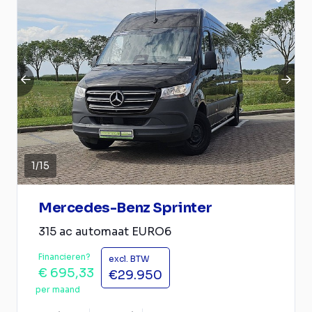
1
/
15
Mercedes-Benz Sprinter
315 ac automaat EURO6
Financieren?
excl. BTW
€ 695,33
€29.950
per maand