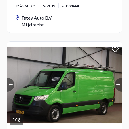
164.960 km
3-2019
Automaat
Tatev Auto B.V.
Mijdrecht
1
/
16