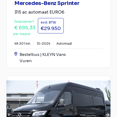
Mercedes-Benz Sprinter
315 ac automaat EURO6
Financieren?
excl. BTW
€ 695,33
€29.950
per maand
49.301 km
10-2024
Automaat
Bestelbus | KLEYN Vans
Vuren