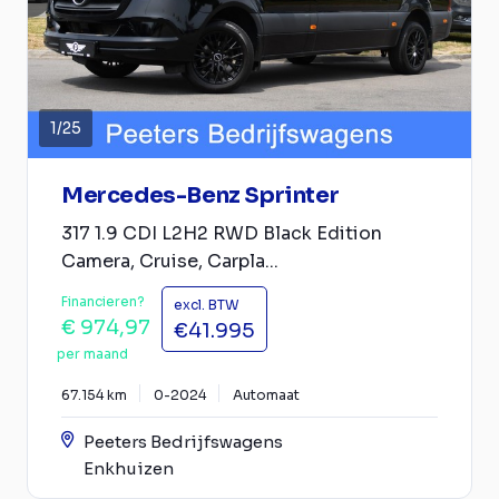
1
/
25
Mercedes-Benz Sprinter
317 1.9 CDI L2H2 RWD Black Edition
Camera, Cruise, Carpla...
Financieren?
excl. BTW
€ 974,97
€41.995
per maand
67.154 km
0-2024
Automaat
Peeters Bedrijfswagens
Enkhuizen