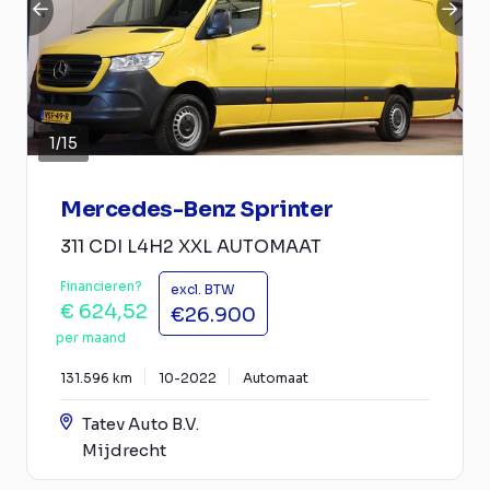
1
/
15
Mercedes-Benz Sprinter
311 CDI L4H2 XXL AUTOMAAT
Financieren?
excl. BTW
€ 624,52
€26.900
per maand
131.596 km
10-2022
Automaat
Tatev Auto B.V.
Mijdrecht