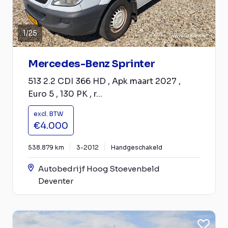
1
/
25
Mercedes-Benz Sprinter
513 2.2 CDI 366 HD , Apk maart 2027 ,
Euro 5 , 130 PK , r...
excl. BTW
€4.000
538.879 km
3-2012
Handgeschakeld
Autobedrijf Hoog Stoevenbeld
Deventer