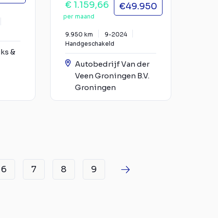
€ 1.159,66
€49.950
per maand
9.950 km
9-2024
Handgeschakeld
ks &
Autobedrijf Van der
Veen Groningen B.V.
Groningen
6
7
8
9