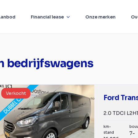
Aanbod
Financial lease
Onze merken
Ov
m bedrijfswagens
Verkocht
Ford Tran
km-
bou
stand
7-