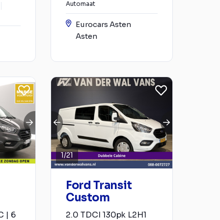
Automaat
Eurocars Asten
Asten
1
/
21
Ford Transit
Custom
 | 6
2.0 TDCI 130pk L2H1