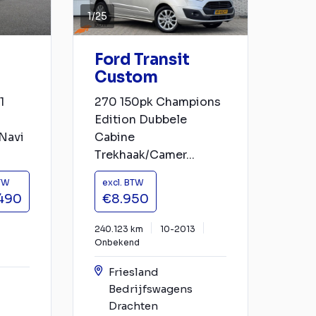
1
/
25
Ford Transit
Custom
1
270 150pk Champions
Edition Dubbele
Navi
Cabine
Trekhaak/Camer...
BTW
excl. BTW
490
€8.950
240.123 km
10-2013
Onbekend
Friesland
Bedrijfswagens
Drachten