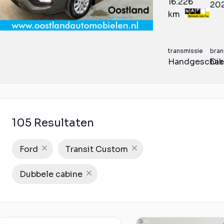
16.226
20
km
transmissie
bran
Handgeschak
Die
105 Resultaten
Ford
Transit Custom
Dubbele cabine