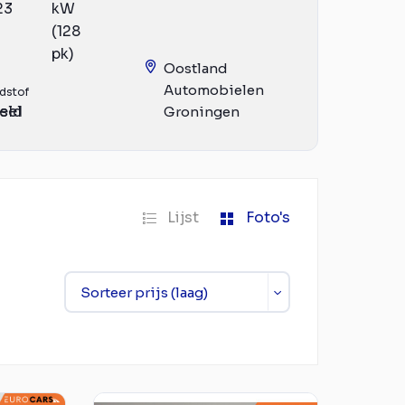
23
kW
(128
pk)
Oostland
Automobielen
dstof
eld
sel
Groningen
Lijst
Foto's