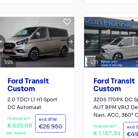
1
/
25
1
/
21
Ford Transit
Ford Transit
Custom
Custom
2.0 TDCI L1 H1 Sport
320S 170PK DC S
DC Automaat
AUT BPM VRIJ De
Navi, ACC, 360° C.
Financieren?
excl. BTW
€ 625,68
€26.950
Financieren?
excl.
€ 1.157,34
per maand
€49