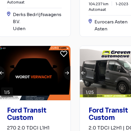
Automaat
104.237 km
1-2023
Automaat
Derks Bedrijfswagens
B.V.
Eurocars Asten
Uden
Asten
1
/
5
1
/
25
Ford Transit
Ford Transit
Custom
Custom
270 2.0 TDCI L1H1
2.0 TDCI L2H1 | DC