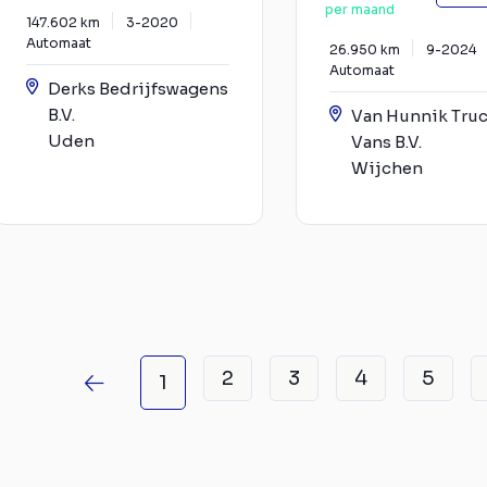
per maand
147.602 km
3-2020
Automaat
26.950 km
9-2024
Automaat
Derks Bedrijfswagens
B.V.
Van Hunnik Truc
Uden
Vans B.V.
Wijchen
2
3
4
5
1