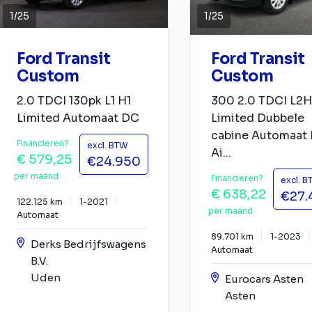
1
/
25
1
/
25
Ford Transit
Ford Transit
Custom
Custom
2.0 TDCI 130pk L1 H1
300 2.0 TDCI L2H
Limited Automaat DC
Limited Dubbele
cabine Automaat 
Financieren?
excl. BTW
Ai...
€ 579,25
€24.950
per maand
Financieren?
excl. 
€ 638,22
€27.
122.125 km
1-2021
per maand
Automaat
89.701 km
1-2023
Derks Bedrijfswagens
Automaat
B.V.
Uden
Eurocars Asten
Asten