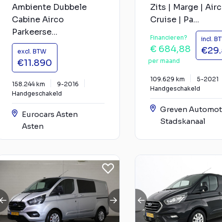
Ambiente Dubbele
Zits | Marge | Airc
Cabine Airco
Cruise | Pa...
Parkeerse...
Financieren?
incl. B
€ 684,88
€29
excl. BTW
per maand
€11.890
109.629 km
5-2021
158.244 km
9-2016
Handgeschakeld
Handgeschakeld
Greven Automot
Eurocars Asten
Stadskanaal
Asten