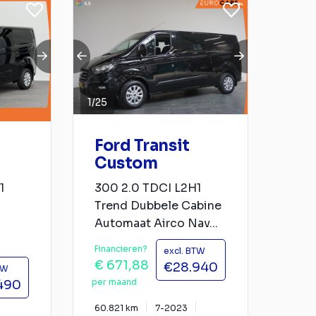
1
/
25
Ford Transit
Custom
1
300 2.0 TDCI L2H1
Trend Dubbele Cabine
Automaat Airco Nav...
Financieren?
excl. BTW
€ 671,88
€28.940
TW
per maand
490
60.821 km
7-2023