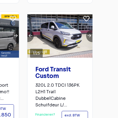
1
/
25
Ford Transit
Custom
port
320L 2.0 TDCI 136PK
mo!!
L2H1 Trail
..
DubbelCabine
Schuifdeur L/...
 BTW
.850
Financieren?
excl. BTW