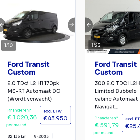
1
/
10
1
/
25
Ford Transit
Ford Transit
Custom
Custom
2.0 TDci L2 H1 170pk
300 2.0 TDCI L2H
MS-RT Automaat DC
Limited Dubbele
(Wordt verwacht)
cabine Automaat
Navigat...
Financieren?
excl. BTW
€ 1.020,36
€43.950
Financieren?
excl. B
€ 591,79
per maand
€25.
per maand
82.135 km
9-2023