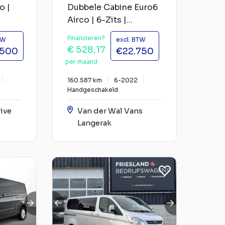
o |
Dubbele Cabine Euro6
Airco | 6-Zits |...
Financieren?
TW
excl. BTW
€ 528,17
.500
€22.750
per maand
160.587 km
6-2022
Handgeschakeld
ive
Van der Wal Vans
Langerak