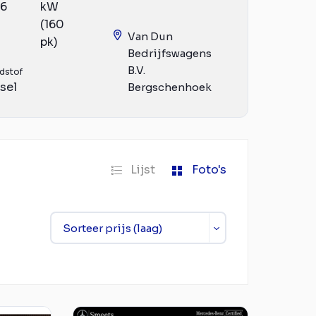
16
kW
(160
Van Dun
pk)
Bedrijfswagens
B.V.
dstof
sel
Bergschenhoek
Lijst
Foto's