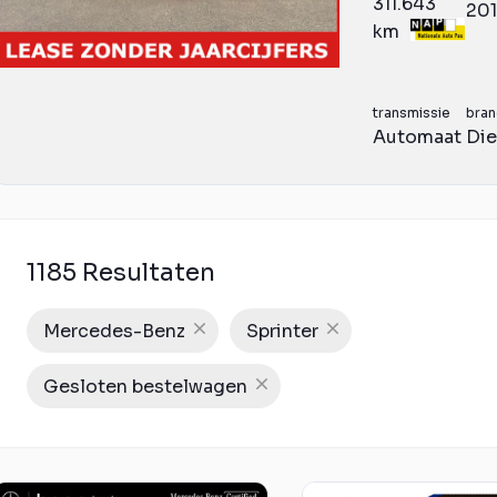
311.643
20
km
transmissie
bran
Automaat
Die
1185 Resultaten
Mercedes-Benz
Sprinter
Gesloten bestelwagen