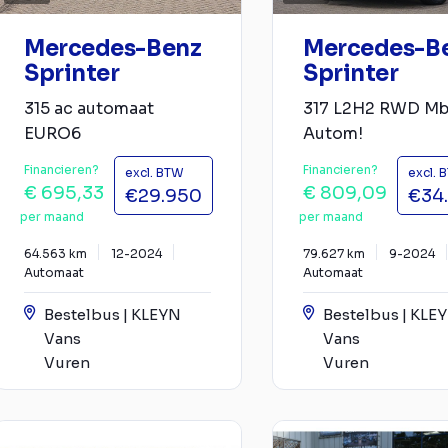
Mercedes-Benz
Mercedes-B
Sprinter
Sprinter
315 ac automaat
317 L2H2 RWD M
EURO6
Autom!
Financieren?
Financieren?
excl. BTW
excl. 
€ 695,33
€ 809,09
€29.950
€34
per maand
per maand
64.563 km
12-2024
79.627 km
9-2024
Automaat
Automaat
Bestelbus | KLEYN
Bestelbus | KLE
Vans
Vans
Vuren
Vuren