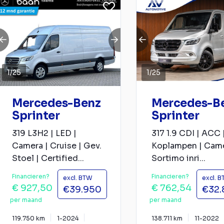
1
/
25
1
/
25
Mercedes-Benz
Mercedes-B
Sprinter
Sprinter
319 L3H2 | LED |
317 1.9 CDI | ACC 
Camera | Cruise | Gev.
Koplampen | Came
Stoel | Certified...
Sortimo inri...
Financieren?
Financieren?
excl. BTW
excl. 
€ 927,50
€ 762,54
€39.950
€32.
per maand
per maand
119.750 km
1-2024
138.711 km
11-2022