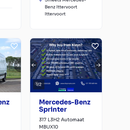
Benz Ittervoort
Ittervoort
1
/
2
enz
Mercedes-Benz
Sprinter
317 L3H2 Automaat
MBUX10