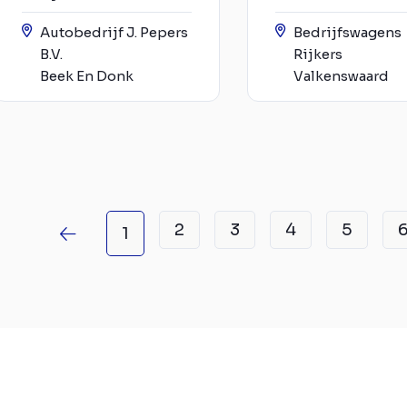
Autobedrijf J. Pepers
Bedrijfswagens
B.V.
Rijkers
Beek En Donk
Valkenswaard
2
3
4
5
1