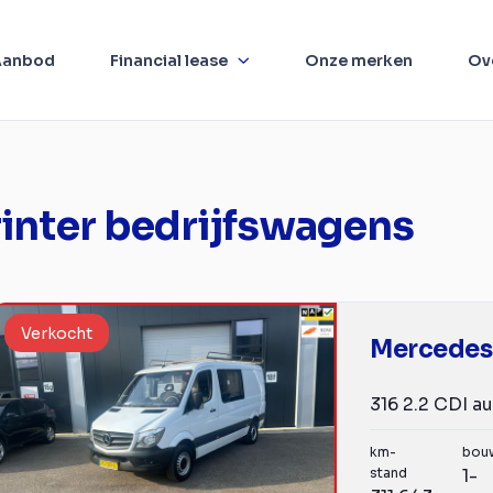
Aanbod
Financial lease
Onze merken
Ov
inter bedrijfswagens
Verkocht
km-
bou
stand
1-