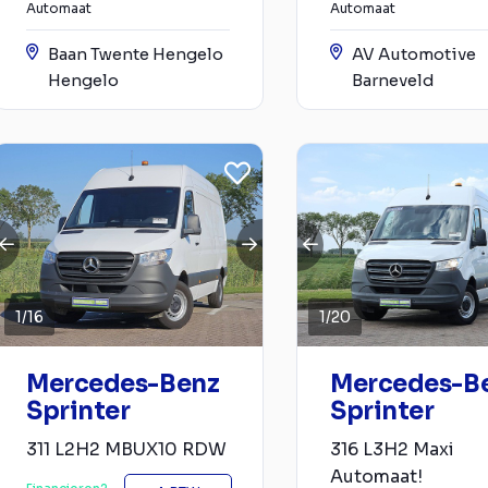
Automaat
Automaat
Baan Twente Hengelo
AV Automotive
Hengelo
Barneveld
1
/
16
1
/
20
Mercedes-Benz
Mercedes-B
Sprinter
Sprinter
311 L2H2 MBUX10 RDW
316 L3H2 Maxi
Automaat!