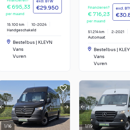
Financieren?
excl. BTW
€ 695,33
€29.950
Financieren?
excl. B
€ 716,23
per maand
€30.
per maand
15.100 km
10-2024
Handgeschakeld
51.214 km
2-2021
Automaat
Bestelbus | KLEYN
Vans
Bestelbus | KLE
Vuren
Vans
Vuren
1
/
16
1
/
19