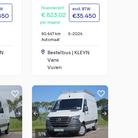
Financieren?
TW
excl. BTW
€ 823,02
850
€35.450
per maand
90.647 km
5-2024
Automaat
YN
Bestelbus | KLEYN
Vans
Vuren
1
/
16