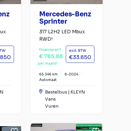
enz
Mercedes-Benz
Sprinter
bux
317 L2H2 LED Mbux
RWD!
Financieren?
BTW
excl. BTW
€ 785,88
.850
€33.850
per maand
65.346 km
6-2024
Automaat
YN
Bestelbus | KLEYN
Vans
Vuren