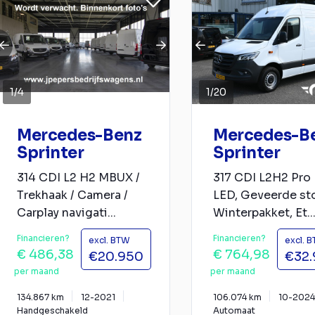
1
/
4
1
/
20
Mercedes-Benz
Mercedes-B
Sprinter
Sprinter
314 CDI L2 H2 MBUX /
317 CDI L2H2 Pro
Trekhaak / Camera /
LED, Geveerde sto
Carplay navigati...
Winterpakket, Et..
Financieren?
Financieren?
excl. BTW
excl. 
€ 486,38
€ 764,98
€20.950
€32
per maand
per maand
134.867 km
12-2021
106.074 km
10-2024
Handgeschakeld
Automaat