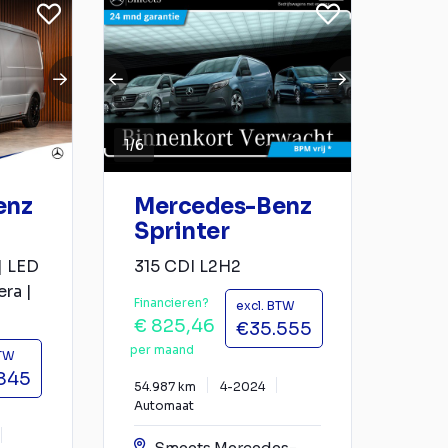
1
/
6
enz
Mercedes-Benz
Sprinter
| LED
315 CDI L2H2
ra |
Financieren?
excl. BTW
€ 825,46
€35.555
per maand
BTW
845
54.987 km
4-2024
Automaat
Smeets Mercedes-