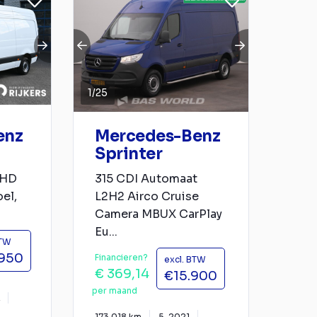
1
/
25
enz
Mercedes-Benz
Sprinter
 HD
315 CDI Automaat
el,
L2H2 Airco Cruise
.
Camera MBUX CarPlay
Eu...
BTW
.950
Financieren?
excl. BTW
€ 369,14
€15.900
per maand
173.018 km
5-2021