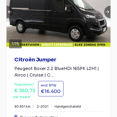
1
/
25
Citroën Jumper
Peugeot Boxer 2.2 BlueHDi 165PK L2H1 |
Airco | Cruise | C...
Financieren?
excl. BTW
€ 380,75
€16.400
per maand
90.851 km
2-2021
Handgeschakeld