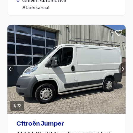
Greven Automotive
Stadskanaal
1
/
22
Citroën Jumper