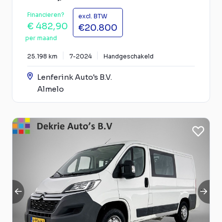
Financieren?
excl. BTW
€ 482,90
€20.800
per maand
25.198 km
7-2024
Handgeschakeld
Lenferink Auto's B.V.
Almelo