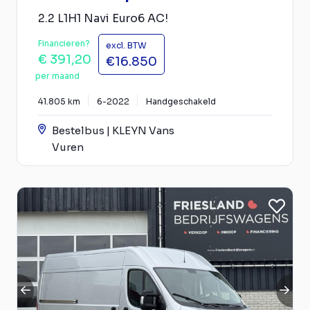
2.2 L1H1 Navi Euro6 AC!
Financieren?
excl. BTW
€ 391,20
€16.850
per maand
41.805 km
6-2022
Handgeschakeld
Bestelbus | KLEYN Vans
Vuren