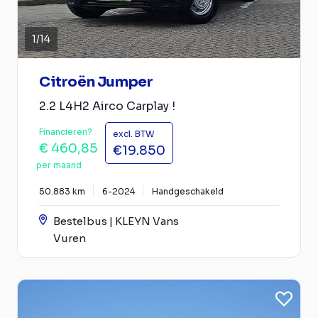
1
/
14
Citroën Jumper
2.2 L4H2 Airco Carplay !
Financieren?
excl. BTW
€ 460,85
€19.850
per maand
50.883 km
6-2024
Handgeschakeld
Bestelbus | KLEYN Vans
Vuren