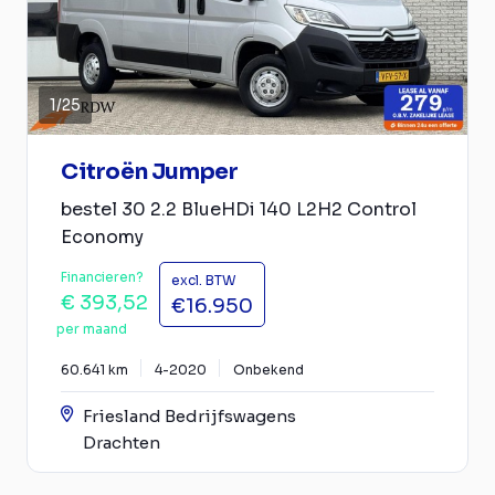
1
/
25
Citroën Jumper
bestel 30 2.2 BlueHDi 140 L2H2 Control
Economy
Financieren?
excl. BTW
€ 393,52
€16.950
per maand
60.641 km
4-2020
Onbekend
Friesland Bedrijfswagens
Drachten