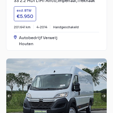
33 2.2 HDI L1H1 Airco,Imperiaal,Trekhaak
excl. BTW
€5.950
201.641 km
4-2014
Handgeschakeld
Autobedrijf Verweij
Houten