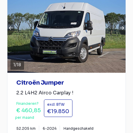
1
/
18
Citroën Jumper
2.2 L4H2 Airco Carplay !
Financieren?
excl. BTW
€ 460,85
€19.850
per maand
52.205 km
6-2024
Handgeschakeld