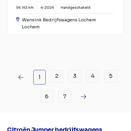
56.143 km
4-2024
Handgeschakeld
Wensink Bedrijfswagens Lochem
Lochem
2
3
4
5
1
6
7
Citroën Jumper bedrijfswagens