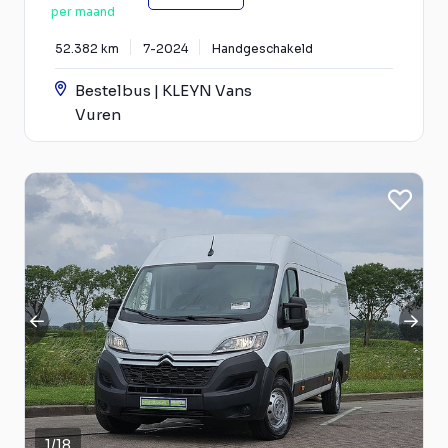
per maand
52.382 km
7-2024
Handgeschakeld
Bestelbus | KLEYN Vans
Vuren
1
/
18