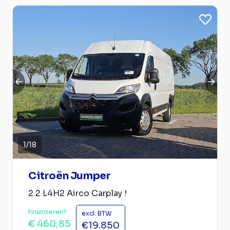
1
/
18
Citroën Jumper
2.2 L4H2 Airco Carplay !
Financieren?
excl. BTW
€ 460,85
€19.850