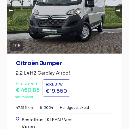
1
/
15
Citroën Jumper
2.2 L4H2 Carplay Airco!
Financieren?
excl. BTW
€ 460,85
€19.850
per maand
47.158 km
6-2024
Handgeschakeld
Bestelbus | KLEYN Vans
Vuren