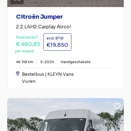
Citroën Jumper
2.2 L4H2 Carplay Airco!
Financieren?
excl. BTW
€ 460,85
€19.850
per maand
46.149 km
5-2024
Handgeschakeld
Bestelbus | KLEYN Vans
Vuren