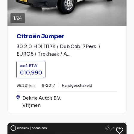
1
/
24
Citroën Jumper
30 2.0 HDi 111PK / Dub.Cab. 7Pers. /
EURO6 / Trekhaak / A...
excl. BTW
€10.990
96.321 km
8-2017
Handgeschakeld
Dekrie Auto's B.V.
Vlijmen