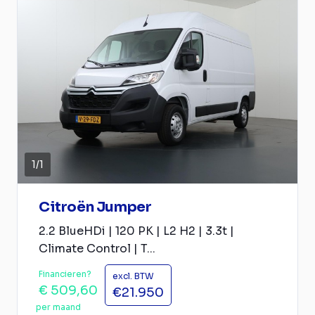
1
/
1
Citroën Jumper
2.2 BlueHDi | 120 PK | L2 H2 | 3.3t |
Climate Control | T...
Financieren?
excl. BTW
€ 509,60
€21.950
per maand