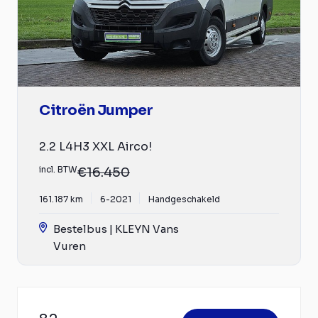
Citroën Jumper
2.2 L4H3 XXL Airco!
incl. BTW
€16.450
161.187 km
6-2021
Handgeschakeld
Bestelbus | KLEYN Vans
Vuren