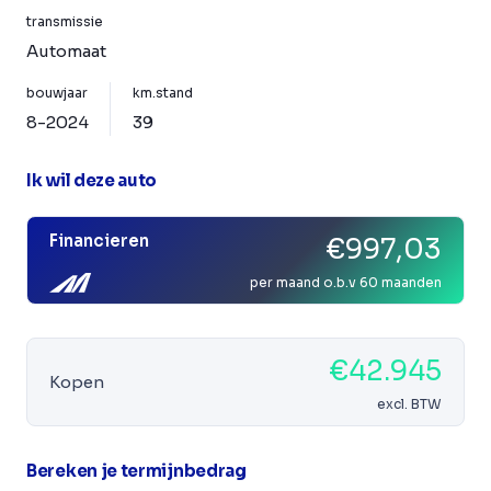
transmissie
Automaat
bouwjaar
km.stand
8-2024
39
Ik wil deze auto
Financieren
€997,03
per maand o.b.v 60 maanden
€42.945
Kopen
excl. BTW
Bereken je termijnbedrag