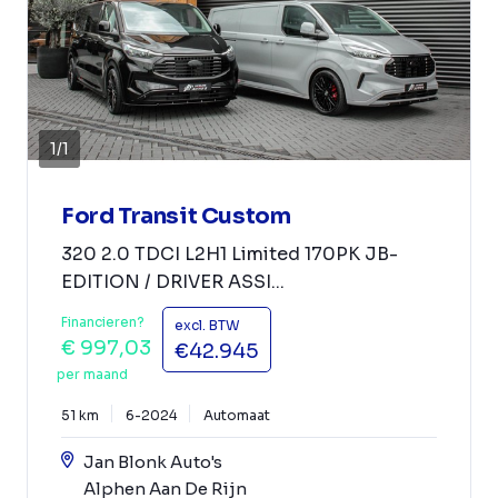
1
/
1
Ford Transit Custom
320 2.0 TDCI L2H1 Limited 170PK JB-
EDITION / DRIVER ASSI...
Financieren?
excl. BTW
€ 997,03
€42.945
per maand
51 km
6-2024
Automaat
Jan Blonk Auto's
Alphen Aan De Rijn