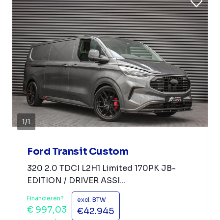
1
/
1
Ford Transit Custom
320 2.0 TDCI L2H1 Limited 170PK JB-
EDITION / DRIVER ASSI...
Financieren?
excl. BTW
€ 997,03
€42.945