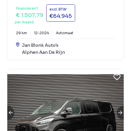
Financieren?
excl. BTW
€ 1.507,79
€64.945
per maand
29 km
12-2024
Automaat
Jan Blonk Auto's
Alphen Aan De Rijn