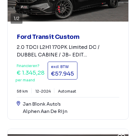
1
/
2
Ford Transit Custom
2.0 TDCI L2H1 170PK Limited DC /
DUBBEL CABINE / JB- EDIT...
Financieren?
excl. BTW
€ 1.345,28
€57.945
per maand
58 km
12-2024
Automaat
Jan Blonk Auto's
Alphen Aan De Rijn