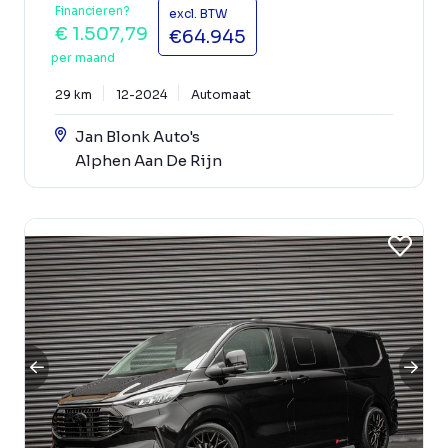
Financieren?
excl. BTW
€ 1.507,79
€64.945
per maand
29 km
12-2024
Automaat
Jan Blonk Auto's
Alphen Aan De Rijn