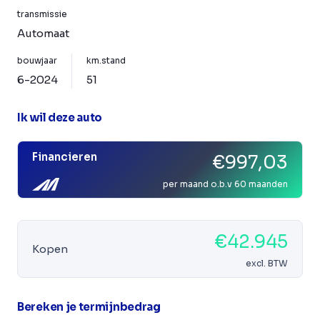
transmissie
Automaat
bouwjaar
km.stand
6-2024
51
Ik wil deze auto
Financieren
€997,03
per maand o.b.v 60 maanden
€42.945
Kopen
excl. BTW
Bereken je termijnbedrag