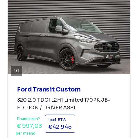
1
/
1
Ford Transit Custom
320 2.0 TDCI L2H1 Limited 170PK JB-
EDITION / DRIVER ASSI...
Financieren?
excl. BTW
€ 997,03
€42.945
per maand