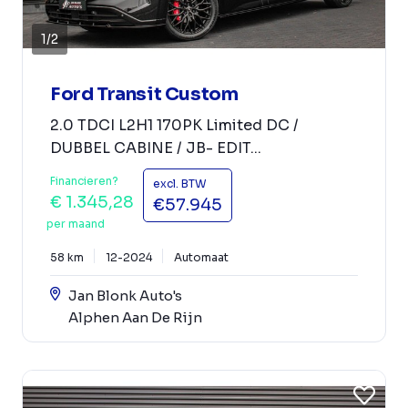
1
/
2
Ford Transit Custom
2.0 TDCI L2H1 170PK Limited DC /
DUBBEL CABINE / JB- EDIT...
Financieren?
excl. BTW
€ 1.345,28
€57.945
per maand
58 km
12-2024
Automaat
Jan Blonk Auto's
Alphen Aan De Rijn