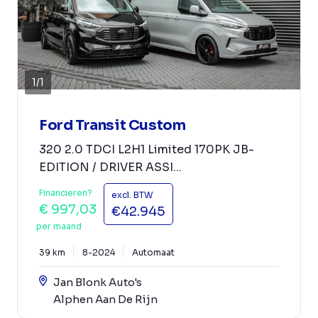
1
/
1
Ford Transit Custom
320 2.0 TDCI L2H1 Limited 170PK JB-
EDITION / DRIVER ASSI...
Financieren?
excl. BTW
€ 997,03
€42.945
per maand
39 km
8-2024
Automaat
Jan Blonk Auto's
Alphen Aan De Rijn