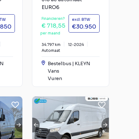
EURO6
Financieren?
BTW
excl. BTW
€ 718,55
.850
€30.950
per maand
34.797 km
12-2024
Automaat
YN
Bestelbus | KLEYN
Vans
Vuren