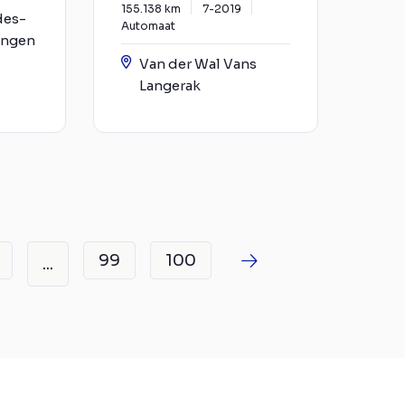
155.138 km
7-2019
des-
Automaat
ingen
Van der Wal Vans
Langerak
99
100
...