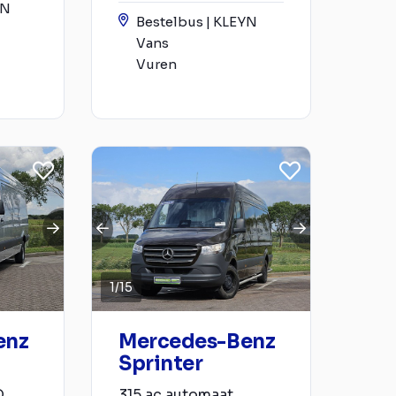
YN
Bestelbus | KLEYN
Vans
Vuren
1
/
15
enz
Mercedes-Benz
Sprinter
D
315 ac automaat