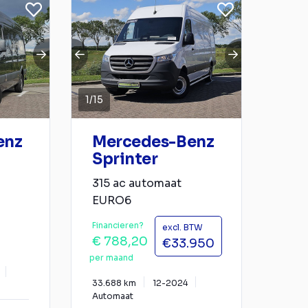
1
/
15
enz
Mercedes-Benz
Sprinter
315 ac automaat
EURO6
Financieren?
excl. BTW
€ 788,20
€33.950
per maand
33.688 km
12-2024
Automaat