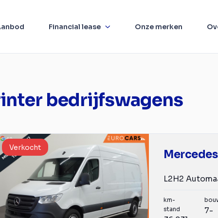
Aanbod
Financial lease
Onze merken
Ov
inter bedrijfswagens
Verkocht
km-
bou
stand
7-