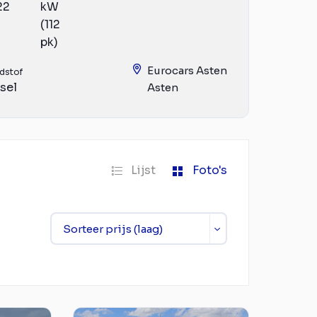
22
kW
(112
pk)
Eurocars Asten
dstof
sel
Asten
Lijst
Foto's