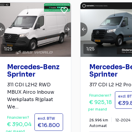
1
/
25
1
/
25
Mercedes-Benz
Mercedes-B
Sprinter
Sprinter
311 CDI L2H2 RWD
317 CDI L2 H2 Pro
MBUX Airco Inbouw
Financieren?
excl. B
Werkplaats Rijplaat
€ 925,18
€39.
We...
per maand
Financieren?
excl. BTW
26.996 km
12-2024
€ 390,04
€16.800
Automaat
per maand