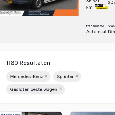
36.831
20
km
transmissie
bran
Automaat
Die
1189 Resultaten
Mercedes-Benz
Sprinter
Gesloten bestelwagen