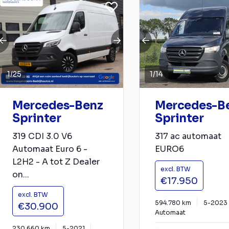
1
/
25
1
/
14
Mercedes-Benz
Mercedes-B
Sprinter
Sprinter
319 CDI 3.0 V6
317 ac automaat
Automaat Euro 6 -
EURO6
L2H2 - A tot Z Dealer
excl. BTW
on...
€17.950
excl. BTW
594.780 km
5-2023
€30.900
Automaat
230.660 km
5-2021