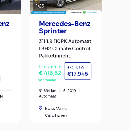
1
/
25
enz
Mercedes-Benz
Sprinter
311 1.9 110PK Automaat
L3H2 Climate Control
Pakketinricht...
Financieren?
excl. BTW
€ 416,62
€17.945
per maand
91.694 km
6-2019
YN
Automaat
Boss Vans
Veldhoven