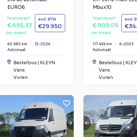
EURO6
Mbux10
Financieren?
Financieren?
excl. BTW
excl. 
€ 695,33
€ 809,09
€29.950
€34
per maand
per maand
65.980 km
12-2024
117.449 km
6-2023
Automaat
Automaat
Bestelbus | KLEYN
Bestelbus | KLE
Vans
Vans
Vuren
Vuren