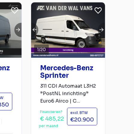
1
/
20
enz
Mercedes-Benz
Sprinter
311 CDI Automaat L3H2
*PostNL inrichting*
TW
Euro6 Airco | C...
850
Financieren?
excl. BTW
€ 485,22
€20.900
per maand