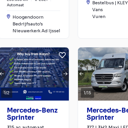
Bestelbus | KLE
Automaat
Vans
Vuren
Hoogendoorn
Bedrijfsauto's
Nieuwerkerk Ad Ijssel
1
/
2
1
/
15
Mercedes-Benz
Mercedes-B
Sprinter
Sprinter
315 ac automaat
317 L3H2 Maxi LE