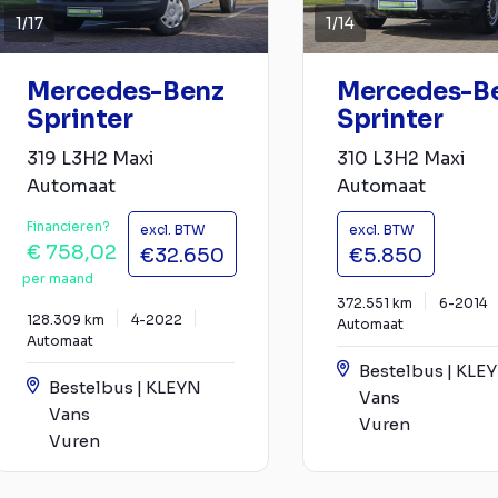
1
/
17
1
/
14
Mercedes-Benz
Mercedes-B
Sprinter
Sprinter
319 L3H2 Maxi
310 L3H2 Maxi
Automaat
Automaat
Financieren?
excl. BTW
excl. BTW
€ 758,02
€32.650
€5.850
per maand
372.551 km
6-2014
128.309 km
4-2022
Automaat
Automaat
Bestelbus | KLE
Bestelbus | KLEYN
Vans
Vans
Vuren
Vuren