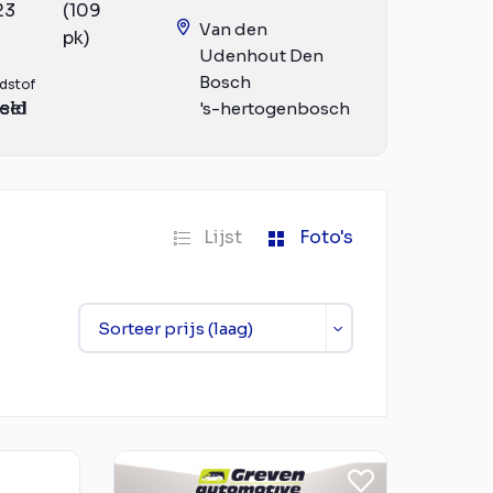
23
(109
Van den
pk)
Udenhout Den
Bosch
dstof
eld
sel
's-hertogenbosch
Lijst
Foto's