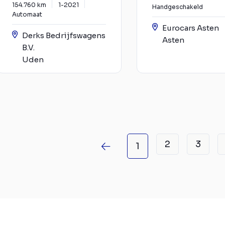
154.760 km
1-2021
Handgeschakeld
Automaat
Eurocars Asten
Derks Bedrijfswagens
Asten
B.V.
Uden
2
3
1