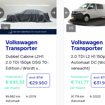
1
/
5
1
/
5
Volkswagen
Volkswagen
Transporter
Transporter
Dubbel Cabine L2H1
2.0 TDI L2 H1 150
2.0 TDI 150pk DSG 70-
Automaat DC (Wo
Edition / Wordt v...
verwacht)
Financieren?
Financieren?
excl. BTW
excl. B
€ 695,33
€ 741,77
€29.950
€31.
per maand
per maand
84.882 km
4-2019
91.174 km
6-2022
Automaat
Automaat