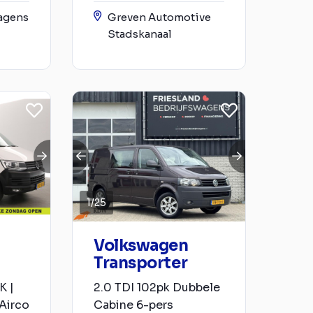
agens
Greven Automotive
Stadskanaal
1
/
25
Volkswagen
Transporter
K |
2.0 TDI 102pk Dubbele
Airco
Cabine 6-pers