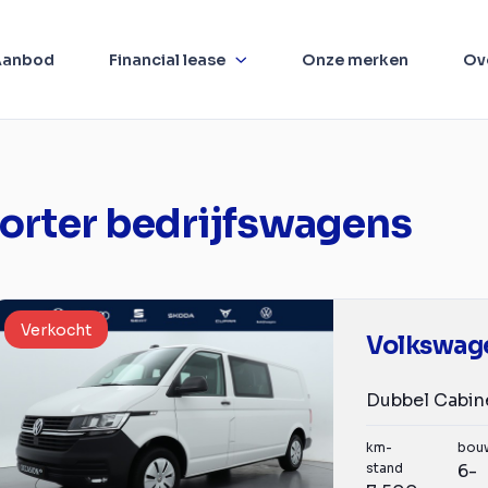
Aanbod
Financial lease
Onze merken
Ov
orter bedrijfswagens
Verkocht
km-
bou
stand
6-