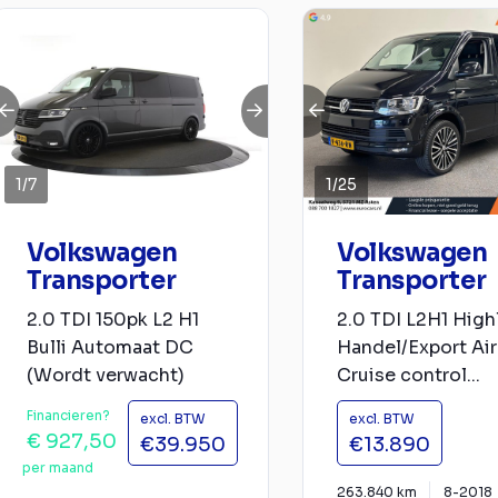
1
/
7
1
/
25
Volkswagen
Volkswagen
Transporter
Transporter
2.0 TDI 150pk L2 H1
2.0 TDI L2H1 High
Bulli Automaat DC
Handel/Export Ai
(Wordt verwacht)
Cruise control...
Financieren?
excl. BTW
excl. BTW
€ 927,50
€39.950
€13.890
per maand
263.840 km
8-2018