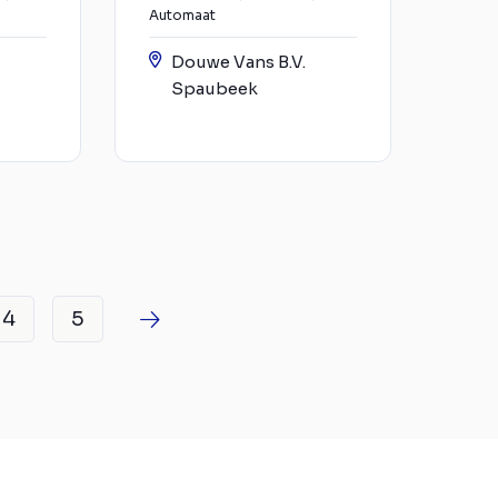
Automaat
Douwe Vans B.V.
Spaubeek
4
5