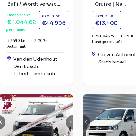
Bulli / Wordt verwac...
| Cruise | Na...
Financieren?
excl. BTW
excl. BTW
€ 1.044,62
€44.995
€13.400
per maand
225.804 km
6-2016
57.490 km
7-2024
Handgeschakeld
Automaat
Greven Automot
Van den Udenhout
Stadskanaal
Den Bosch
's-hertogenbosch