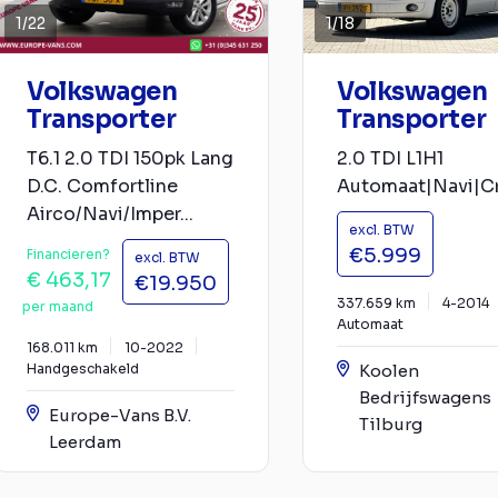
1
/
22
1
/
18
Volkswagen
Volkswagen
Transporter
Transporter
T6.1 2.0 TDI 150pk Lang
2.0 TDI L1H1
D.C. Comfortline
Automaat|Navi|C
Airco/Navi/Imper...
excl. BTW
€5.999
Financieren?
excl. BTW
€ 463,17
€19.950
337.659 km
4-2014
per maand
Automaat
168.011 km
10-2022
Handgeschakeld
Koolen
Bedrijfswagens
Europe-Vans B.V.
Tilburg
Leerdam