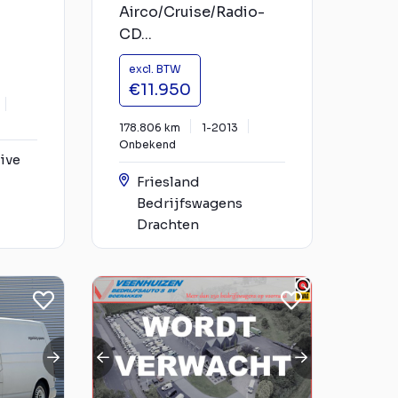
Airco/Cruise/Radio-
CD...
excl. BTW
€11.950
178.806 km
1-2013
Onbekend
ive
Friesland
Bedrijfswagens
Drachten