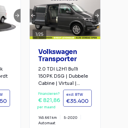
1
/
25
Volkswagen
Transporter
pk
2.0 TDI L2H1 Bulli
rdt
150PK DSG | Dubbele
Cabine | Virtual |...
Financieren?
TW
excl. BTW
€ 821,86
950
€35.400
per maand
145.661 km
5-2020
Automaat