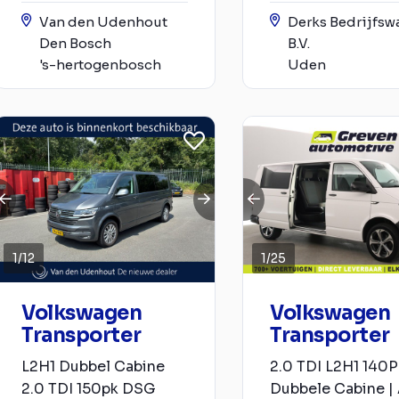
Van den Udenhout
Derks Bedrijfsw
Den Bosch
B.V.
's-hertogenbosch
Uden
1
/
12
1
/
25
Volkswagen
Volkswagen
Transporter
Transporter
L2H1 Dubbel Cabine
2.0 TDI L2H1 140P
2.0 TDI 150pk DSG
Dubbele Cabine | 