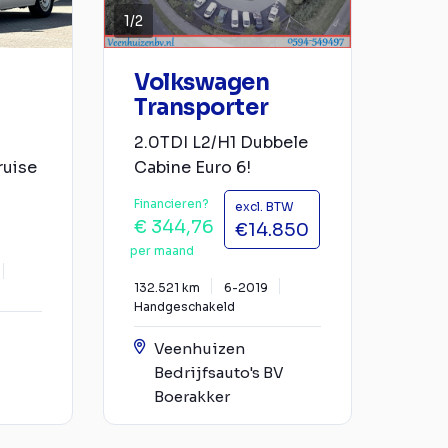
1
/
2
Volkswagen
Transporter
2.0TDI L2/H1 Dubbele
ruise
Cabine Euro 6!
Financieren?
excl. BTW
€ 344,76
€14.850
per maand
132.521 km
6-2019
Handgeschakeld
Veenhuizen
Bedrijfsauto's BV
Boerakker