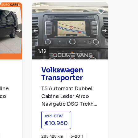
1
/
19
Volkswagen
Transporter
line
T5 Automaat Dubbel
rco
Cabine Leder Airco
Navigatie DSG Trekh...
excl. BTW
€10.950
285.428 km
5-2011