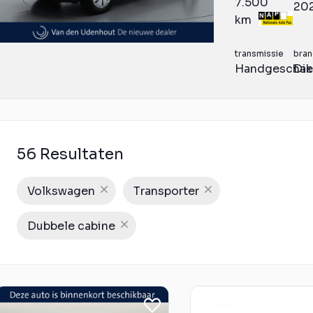
7.500
20
km
transmissie
bran
Handgeschak
Die
56 Resultaten
Volkswagen
Transporter
Dubbele cabine