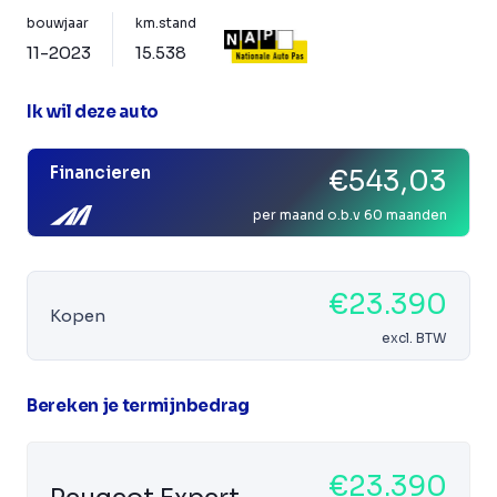
bouwjaar
km.stand
11-2023
15.538
Ik wil deze auto
Financieren
€543,03
per maand o.b.v 60 maanden
€23.390
Kopen
excl. BTW
Bereken je termijnbedrag
€23.390