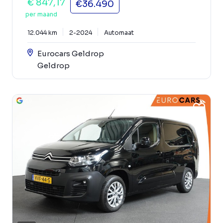
€ 847,17
€36.490
per maand
12.044 km
2-2024
Automaat
Eurocars Geldrop
Geldrop