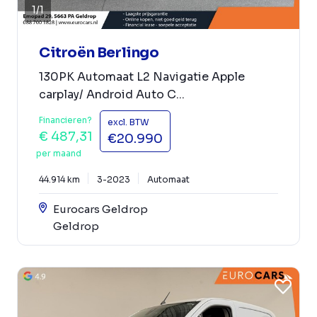
1
/
1
Citroën Berlingo
130PK Automaat L2 Navigatie Apple
carplay/ Android Auto C...
Financieren?
excl. BTW
€ 487,31
€20.990
per maand
44.914 km
3-2023
Automaat
Eurocars Geldrop
Geldrop