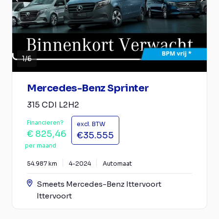
1
/
6
Mercedes-Benz Sprinter
315 CDI L2H2
Financieren?
excl. BTW
€ 825,46
€35.555
per maand
54.987 km
4-2024
Automaat
Smeets Mercedes-Benz Ittervoort
Ittervoort