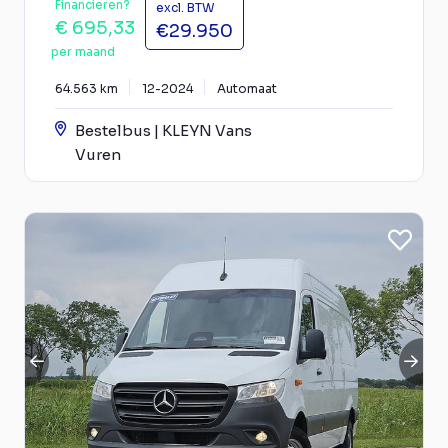
Financieren?
excl. BTW
€ 695,33
€29.950
per maand
64.563 km
12-2024
Automaat
Bestelbus | KLEYN Vans
Vuren