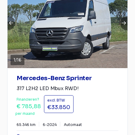
1
/
16
Mercedes-Benz Sprinter
317 L2H2 LED Mbux RWD!
Financieren?
excl. BTW
€ 785,88
€33.850
per maand
65.346 km
6-2024
Automaat