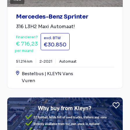
Mercedes-Benz Sprinter
316 L3H2 Maxi Automaat!
Financieren?
excl. BTW
€ 716,23
€30.850
per maand
51.214 km
2-2021
Automaat
Bestelbus | KLEYN Vans
Vuren