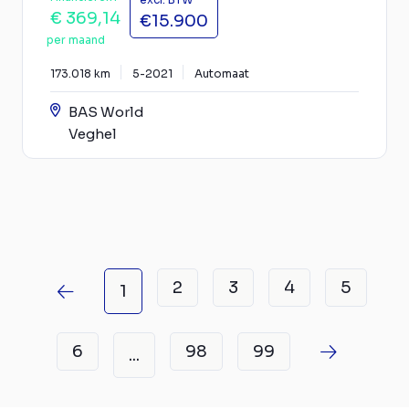
€ 369,14
€15.900
per maand
173.018 km
5-2021
Automaat
BAS World
Veghel
2
3
4
5
1
6
98
99
...