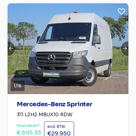
1
/
16
Mercedes-Benz Sprinter
311 L2H2 MBUX10 RDW
Financieren?
excl. BTW
€ 695,33
€29.950