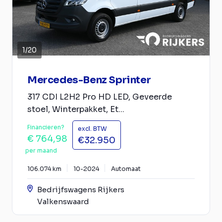
1
/
20
Mercedes-Benz Sprinter
317 CDI L2H2 Pro HD LED, Geveerde
stoel, Winterpakket, Et...
Financieren?
excl. BTW
€ 764,98
€32.950
per maand
106.074 km
10-2024
Automaat
Bedrijfswagens Rijkers
Valkenswaard