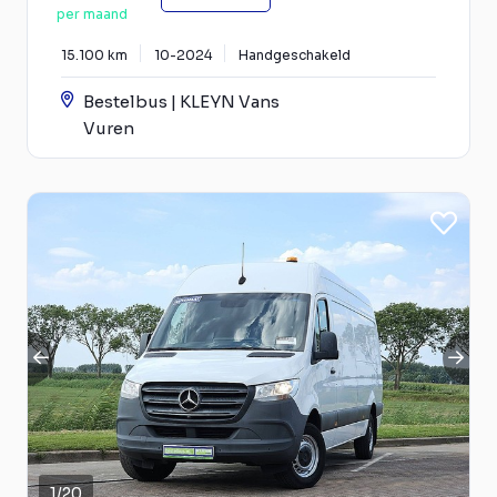
per maand
15.100 km
10-2024
Handgeschakeld
Bestelbus | KLEYN Vans
Vuren
1
/
20