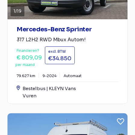
1
/
19
Mercedes-Benz Sprinter
317 L2H2 RWD Mbux Autom!
Financieren?
excl. BTW
€ 809,09
€34.850
per maand
79.627 km
9-2024
Automaat
Bestelbus | KLEYN Vans
Vuren