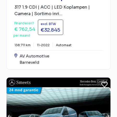
317 1.9 CDI | ACC | LED Koplampen |
Camera | Sortimo inri...
Financieren?
excl. BTW
€ 762,54
€32.845
per maand
138.711 km
11-2022
Automaat
AV Automotive
Barneveld