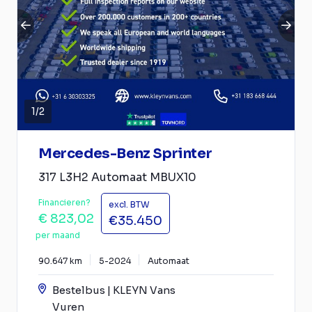
1
/
2
Mercedes-Benz Sprinter
317 L3H2 Automaat MBUX10
Financieren?
excl. BTW
€ 823,02
€35.450
per maand
90.647 km
5-2024
Automaat
Bestelbus | KLEYN Vans
Vuren