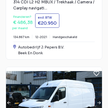
314 CDI L2 H2 MBUX / Trekhaak / Camera /
Carplay navigati...
Financieren?
excl. BTW
€ 486,38
€20.950
per maand
134.867 km
12-2021
Handgeschakeld
Autobedrijf J. Pepers B.V.
Beek En Donk