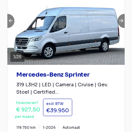
1
/
25
Mercedes-Benz Sprinter
319 L3H2 | LED | Camera | Cruise | Gev.
Stoel | Certified...
Financieren?
excl. BTW
€ 927,50
€39.950
per maand
119.750 km
1-2024
Automaat