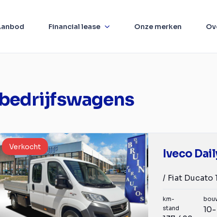
Aanbod
Financial lease
Onze merken
Ov
 bedrijfswagens
Verkocht
Iveco Dai
km-
bou
stand
10-