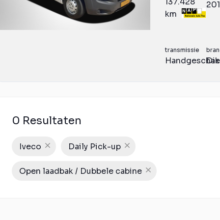
137.428
20
km
transmissie
bran
Handgeschak
Die
0 Resultaten
Iveco
Daily Pick-up
Open laadbak / Dubbele cabine