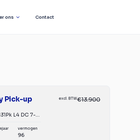
er ons
Contact
ly Pick-up
excl. BTW
€13.900
/ Fiat Ducato 131Pk L4 DC 7-pers. Dubbelcabine Airco Trek...
wjaar
vermogen
96