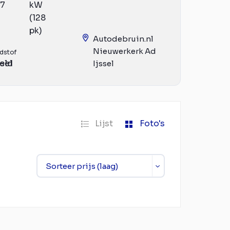
17
kW
(128
pk)
Autodebruin.nl
Nieuwerkerk Ad
dstof
eld
sel
Ijssel
Lijst
Foto's