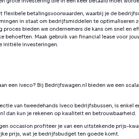
n grote investering die in één keer betaald moet worde
t flexibele betalingsvoorwaarden, waarbij je de bedrijfs
nemingen in staat om bedrijfsmiddelen te optimaliseren 
 proces bieden we ondernemers de kans om snel en eff
jke behoeften. Maak gebruik van financial lease voor j
 initiële investeringen.
an een Iveco? Bij Bedrijfswagen.nl bieden we een scala 
ectie van tweedehands Iveco bedrijfsbussen, is enkel e
nl dan kun je rekenen op kwaliteit en betrouwbaarheid.
en occasion profiteer je van een uitstekende prijs-kwal
e prijs, wat je bedrijfsbudget ten goede komt.