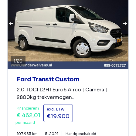
1
/
20
Ford Transit Custom
2.0 TDCI L2H1 Euro6 Airco | Camera |
2800kg trekvermogen...
Financieren?
excl. BTW
€ 462,01
€19.900
per maand
107.953 km
5-2021
Handgeschakeld