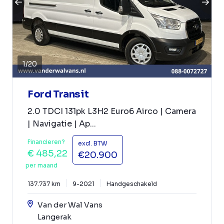
1
/
20
Ford Transit
2.0 TDCI 131pk L3H2 Euro6 Airco | Camera
| Navigatie | Ap...
Financieren?
excl. BTW
€ 485,22
€20.900
per maand
137.737 km
9-2021
Handgeschakeld
Van der Wal Vans
Langerak