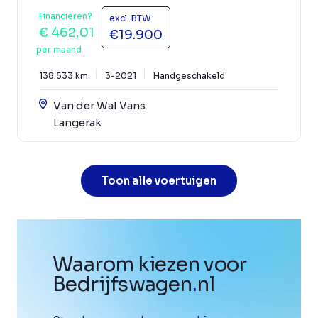
Financieren?
excl. BTW
€ 462,01
€19.900
per maand
138.533 km
3-2021
Handgeschakeld
Van der Wal Vans
Langerak
Toon alle voertuigen
Waarom kiezen voor
Bedrijfswagen
.
nl