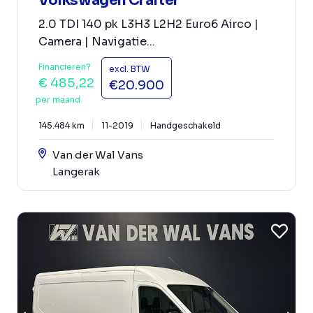
Volkswagen Crafter
2.0 TDI 140 pk L3H3 L2H2 Euro6 Airco |
Camera | Navigatie...
Financieren?
excl. BTW
€ 485,22
€20.900
per maand
145.484 km
11-2019
Handgeschakeld
Van der Wal Vans
Langerak