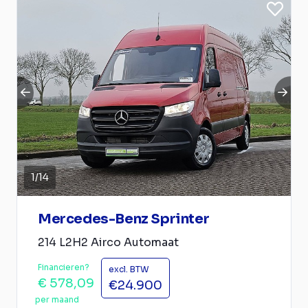
1
/
14
Mercedes-Benz Sprinter
214 L2H2 Airco Automaat
Financieren?
excl. BTW
€ 578,09
€24.900
per maand