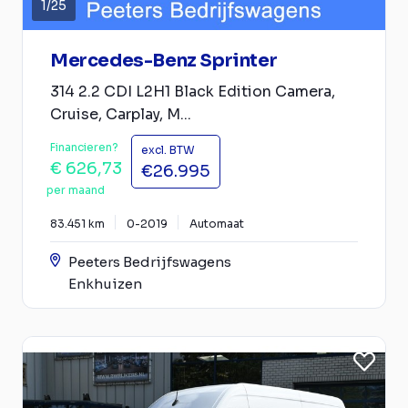
1
/
25
Mercedes-Benz Sprinter
314 2.2 CDI L2H1 Black Edition Camera,
Cruise, Carplay, M...
Financieren?
excl. BTW
€ 626,73
€26.995
per maand
83.451 km
0-2019
Automaat
Peeters Bedrijfswagens
Enkhuizen