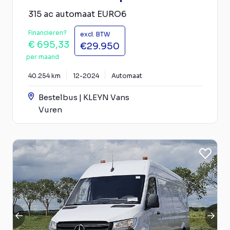
315 ac automaat EURO6
Financieren?
excl. BTW
€ 695,33
€29.950
per maand
40.254 km
12-2024
Automaat
Bestelbus | KLEYN Vans
Vuren