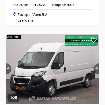
170.742 km
4-2022
Handgeschakeld
Europe-Vans B.V.
Leerdam
1
/
25