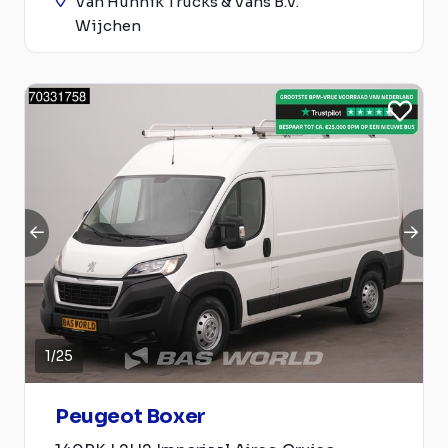
Van Hunnik Trucks & Vans B.V.
Wijchen
1
/
25
Peugeot Boxer