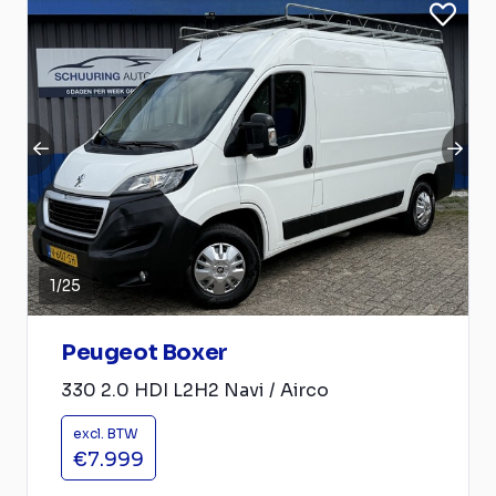
1
/
25
Peugeot Boxer
330 2.0 HDI L2H2 Navi / Airco
excl. BTW
€7.999