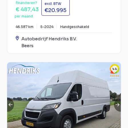
Financieren?
excl. BTW
€ 487,43
€20.995
per maand
46.587 km
5-2024
Handgeschakeld
Autobedrijf Hendriks B.V.
Beers