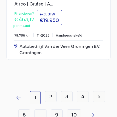
Airco | Cruise | A...
Financieren?
excl. BTW
€ 463,17
€19.950
per maand
79.786 km
11-2023
Handgeschakeld
Autobedrijf Van der Veen Groningen B.V.
Groningen
2
3
4
5
1
6
9
10
...