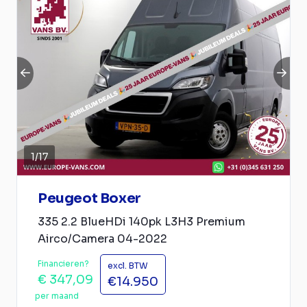
1
/
17
Peugeot Boxer
335 2.2 BlueHDi 140pk L3H3 Premium
Airco/Camera 04-2022
Financieren?
excl. BTW
€ 347,09
€14.950
per maand