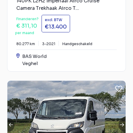
140PK L2H2 Imperiaal Airco Cruise
Camera Trekhaak Airco T...
Financieren?
excl. BTW
€ 311,10
€13.400
per maand
80.277 km
3-2021
Handgeschakeld
BAS World
Veghel