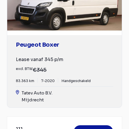
Peugeot Boxer
Lease vanaf 345 p/m
excl. BTW
€345
83.363 km
7-2020
Handgeschakeld
Tatev Auto B.V.
Mijdrecht