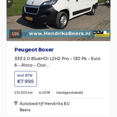
1
/
25
Peugeot Boxer
333 2.0 BlueHDI L2H2 Pro - 130 Pk - Euro
6 - Airco - Crui...
excl. BTW
€7.995
213.203 km
4-2018
Handgeschakeld
Autobedrijf Hendriks B.V.
Beers