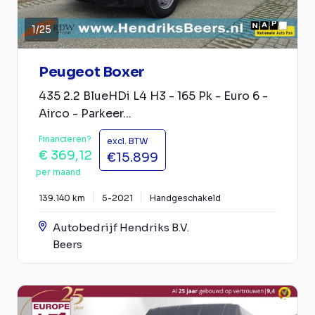
1
/
25
Peugeot Boxer
435 2.2 BlueHDi L4 H3 - 165 Pk - Euro 6 -
Airco - Parkeer...
Financieren?
excl. BTW
€ 369,12
€15.899
per maand
139.140 km
5-2021
Handgeschakeld
Autobedrijf Hendriks B.V.
Beers