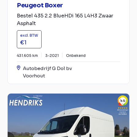
Peugeot Boxer
Bestel 435 2.2 BlueHDi 165 L4H3 Zwaar
Asphalt
excl. BTW
€1
431.605 km
3-2021
Onbekend
Autobedrijf G Dol bv
Voorhout