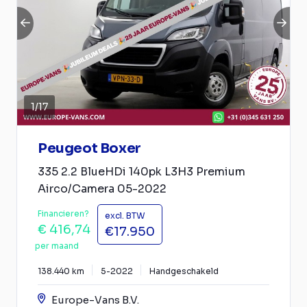
1
/
17
Peugeot Boxer
335 2.2 BlueHDi 140pk L3H3 Premium
Airco/Camera 05-2022
Financieren?
excl. BTW
€ 416,74
€17.950
per maand
138.440 km
5-2022
Handgeschakeld
Europe-Vans B.V.