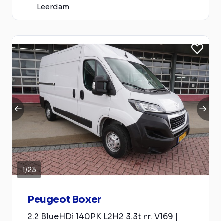
Leerdam
1
/
23
Peugeot Boxer
2.2 BlueHDi 140PK L2H2 3.3t nr. V169 |