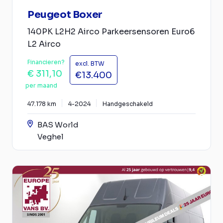
Peugeot Boxer
140PK L2H2 Airco Parkeersensoren Euro6
L2 Airco
Financieren?
excl. BTW
€ 311,10
€13.400
per maand
47.178 km
4-2024
Handgeschakeld
BAS World
Veghel