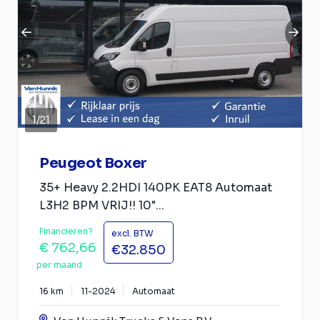
1
/
21
Peugeot Boxer
35+ Heavy 2.2HDI 140PK EAT8 Automaat
L3H2 BPM VRIJ!! 10"...
Financieren?
excl. BTW
€ 762,66
€32.850
per maand
16 km
11-2024
Automaat