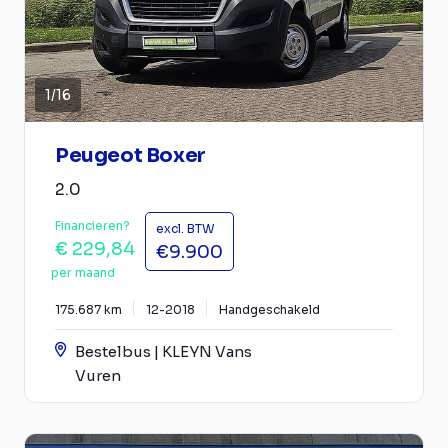
1
/
16
Peugeot Boxer
2.0
Financieren?
excl. BTW
€ 229,84
€9.900
per maand
175.687 km
12-2018
Handgeschakeld
Bestelbus | KLEYN Vans
Vuren