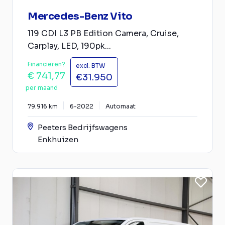
Mercedes-Benz Vito
119 CDI L3 PB Edition Camera, Cruise,
Carplay, LED, 190pk...
Financieren?
excl. BTW
€ 741,77
€31.950
per maand
79.916 km
6-2022
Automaat
Peeters Bedrijfswagens
Enkhuizen