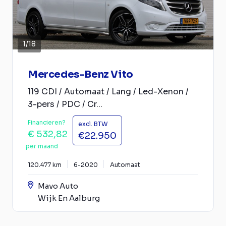
1
/
18
Mercedes-Benz Vito
119 CDI / Automaat / Lang / Led-Xenon /
3-pers / PDC / Cr...
Financieren?
excl. BTW
€ 532,82
€22.950
per maand
120.477 km
6-2020
Automaat
Mavo Auto
Wijk En Aalburg