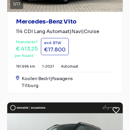
1
/
17
Mercedes-Benz Vito
114 CDI Lang Automaat|Navi|Cruise
Financieren?
excl. BTW
€ 413,25
€17.800
per maand
191.696 km
1-2021
Automaat
Koolen Bedrijfswagens
Tilburg