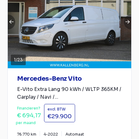
1
/
23
Mercedes-Benz Vito
E-Vito Extra Lang 90 kWh / WLTP 365KM /
Carplay / Navi /...
Financieren?
excl. BTW
€ 694,17
€29.900
per maand
76.770 km
4-2022
Automaat