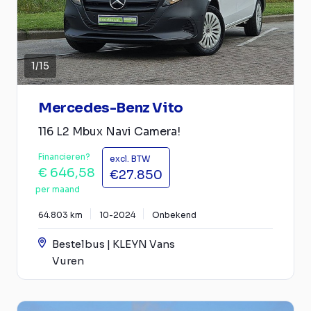
1
/
15
Mercedes-Benz Vito
116 L2 Mbux Navi Camera!
Financieren?
excl. BTW
€ 646,58
€27.850
per maand
64.803 km
10-2024
Onbekend
Bestelbus | KLEYN Vans
Vuren