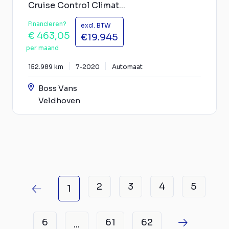
Cruise Control Climat...
Financieren?
excl. BTW
€ 463,05
€19.945
per maand
152.989 km
7-2020
Automaat
Boss Vans
Veldhoven
2
3
4
5
1
6
61
62
...