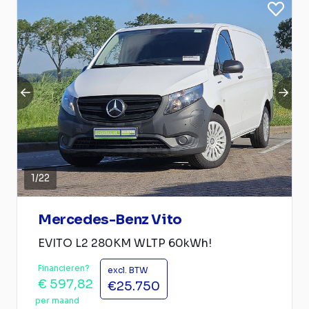
1
/
22
Mercedes-Benz Vito
EVITO L2 280KM WLTP 60kWh!
Financieren?
excl. BTW
€ 597,82
€25.750
per maand