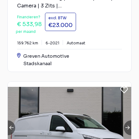
Camera | 3 Zits |...
Financieren?
excl. BTW
€ 533,98
€23.000
per maand
159.762 km
6-2021
Automaat
Greven Automotive
Stadskanaal