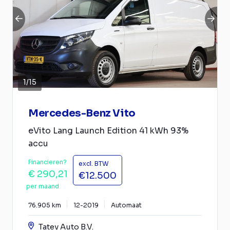
1
/
15
Mercedes-Benz Vito
eVito Lang Launch Edition 41 kWh 93%
accu
Financieren?
excl. BTW
€ 290,21
€12.500
per maand
76.905 km
12-2019
Automaat
Tatev Auto B.V.