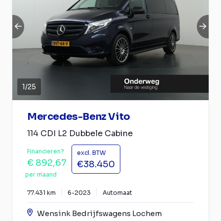
1
/
25
Mercedes-Benz Vito
114 CDI L2 Dubbele Cabine
Financieren?
excl. BTW
€ 892,67
€38.450
per maand
77.431 km
6-2023
Automaat
Wensink Bedrijfswagens Lochem