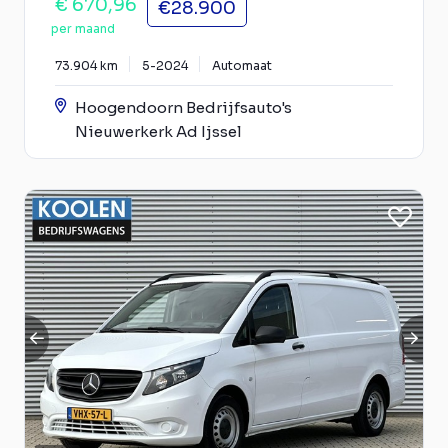
€ 670,96
€28.900
per maand
73.904 km
5-2024
Automaat
Hoogendoorn Bedrijfsauto's
Nieuwerkerk Ad Ijssel