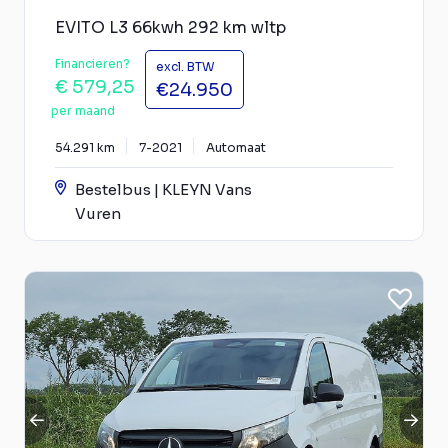
EVITO L3 66kwh 292 km wltp
Financieren?
excl. BTW
€ 579,25
€24.950
per maand
54.291 km
7-2021
Automaat
Bestelbus | KLEYN Vans
Vuren