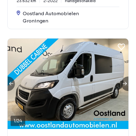
23.632 km
2-2022
Handgeschakeld
Oostland Automobielen
Groningen
1
/
24