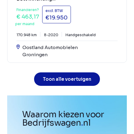
Financieren?
excl. BTW
€ 463,17
€19.950
per maand
170.948 km
8-2020
Handgeschakeld
Oostland Automobielen
Groningen
Toon alle voertuigen
Waarom kiezen voor
Bedrijfswagen
.
nl