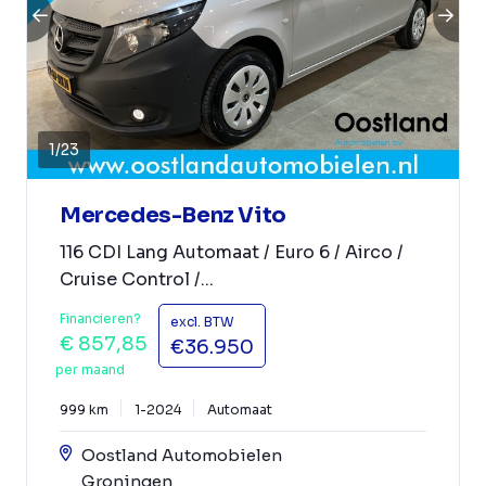
1
/
23
Mercedes-Benz Vito
116 CDI Lang Automaat / Euro 6 / Airco /
Cruise Control /...
Financieren?
excl. BTW
€ 857,85
€36.950
per maand
999 km
1-2024
Automaat
Oostland Automobielen
Groningen