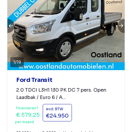
1
/
19
Ford Transit
2.0 TDCI L3H1 130 PK DC 7 pers. Open
Laadbak / Euro 6 / A...
Financieren?
excl. BTW
€ 579,25
€24.950
per maand