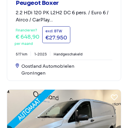
Peugeot Boxer
2.2 HDi 120 PK L2H2 DC 6 pers. / Euro 6 /
Airco / CarPlay...
Financieren?
excl. BTW
€ 648,90
€27.950
per maand
517 km
1-2023
Handgeschakeld
Oostland Automobielen
Groningen