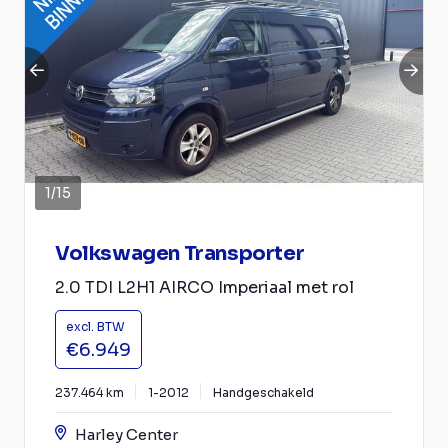
1
/
15
Volkswagen Transporter
2.0 TDI L2H1 AIRCO Imperiaal met rol
excl. BTW
€6.949
237.464 km
1-2012
Handgeschakeld
Harley Center