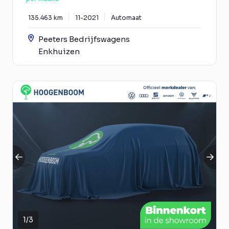
135.463 km
11-2021
Automaat
Peeters Bedrijfswagens
Enkhuizen
1
/
3