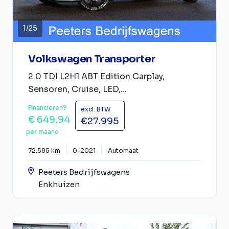
1
/
25
Volkswagen Transporter
2.0 TDI L2H1 ABT Edition Carplay,
Sensoren, Cruise, LED,...
Financieren?
excl. BTW
€ 649,94
€27.995
per maand
72.585 km
0-2021
Automaat
Peeters Bedrijfswagens
Enkhuizen