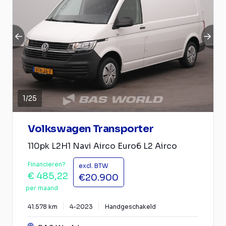
1
/
25
Volkswagen Transporter
110pk L2H1 Navi Airco Euro6 L2 Airco
Financieren?
excl. BTW
€ 485,22
€20.900
per maand
41.578 km
4-2023
Handgeschakeld