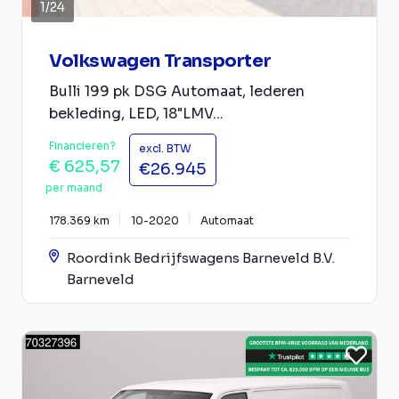
1
/
24
Volkswagen Transporter
Bulli 199 pk DSG Automaat, lederen
bekleding, LED, 18"LMV...
Financieren?
excl. BTW
€ 625,57
€26.945
per maand
178.369 km
10-2020
Automaat
Roordink Bedrijfswagens Barneveld B.V.
Barneveld