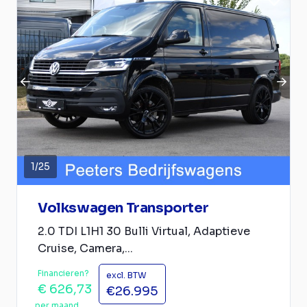
1
/
25
Volkswagen Transporter
2.0 TDI L1H1 30 Bulli Virtual, Adaptieve
Cruise, Camera,...
Financieren?
excl. BTW
€ 626,73
€26.995
per maand