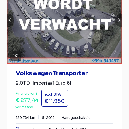
1
/
2
Volkswagen Transporter
2.0TDI Imperiaal Euro 6!
Financieren?
excl. BTW
€ 277,44
€11.950
per maand
129.734 km
5-2019
Handgeschakeld