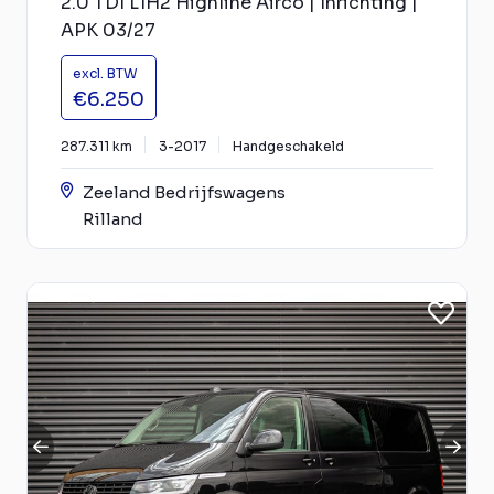
2.0 TDI L1H2 Highline Airco | Inrichting |
APK 03/27
excl. BTW
€6.250
287.311 km
3-2017
Handgeschakeld
Zeeland Bedrijfswagens
Rilland