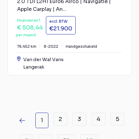
2.0 TDI L2H1 Euro6 Airco | Navigatie |
Apple Carplay | An...
Financieren?
excl. BTW
€ 508,44
€21.900
per maand
76.452 km
8-2022
Handgeschakeld
Van der Wal Vans
Langerak
2
3
4
5
1