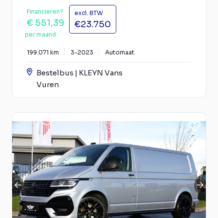
Financieren?
excl. BTW
€ 551,39
€23.750
per maand
199.071 km
3-2023
Automaat
Bestelbus | KLEYN Vans
Vuren