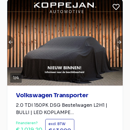
1
/
4
Volkswagen Transporter
2.0 TDI 150PK DSG Bestelwagen L2H1 |
BULLI | LED KOPLAMPE...
Financieren?
excl. BTW
€ 1.019,20