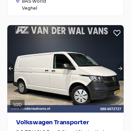
BAS World
Veghel
1
/
20
Volkswagen Transporter