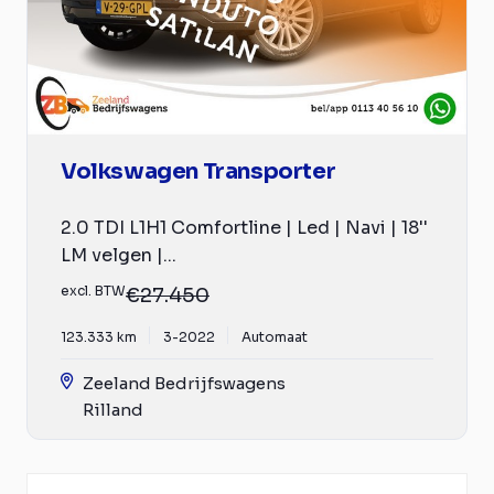
Volkswagen Transporter
2.0 TDI L1H1 Comfortline | Led | Navi | 18''
LM velgen |...
excl. BTW
€27.450
123.333 km
3-2022
Automaat
Zeeland Bedrijfswagens
Rilland