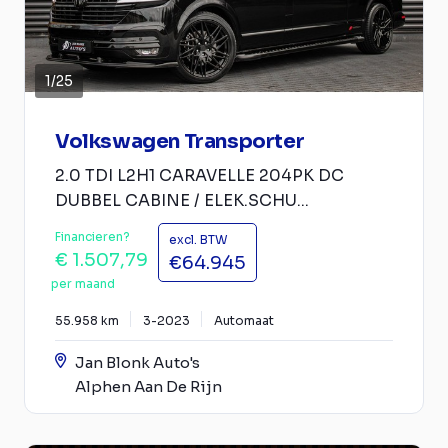
1
/
25
Volkswagen Transporter
2.0 TDI L2H1 CARAVELLE 204PK DC
DUBBEL CABINE / ELEK.SCHU...
Financieren?
excl. BTW
€ 1.507,79
€64.945
per maand
55.958 km
3-2023
Automaat
Jan Blonk Auto's
Alphen Aan De Rijn