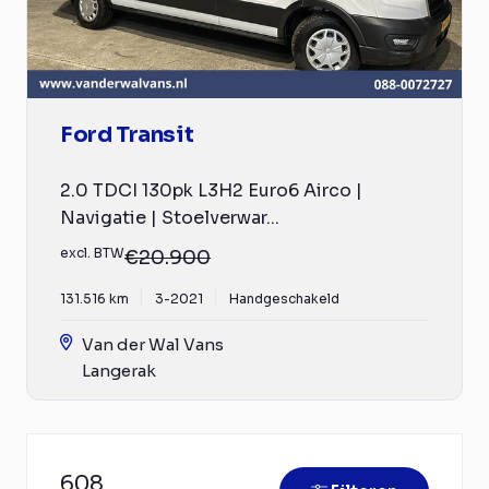
Ford Transit
2.0 TDCI 130pk L3H2 Euro6 Airco |
Navigatie | Stoelverwar...
excl. BTW
€20.900
131.516 km
3-2021
Handgeschakeld
Van der Wal Vans
Langerak
608