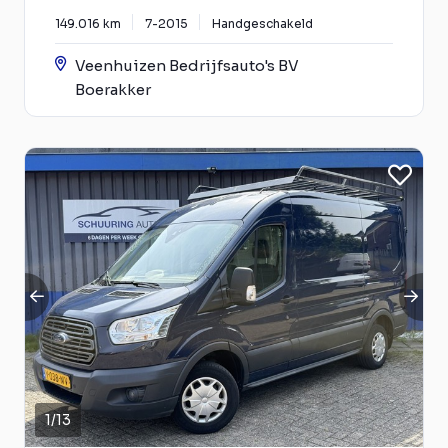
149.016 km
7-2015
Handgeschakeld
Veenhuizen Bedrijfsauto's BV
Boerakker
1
/
13