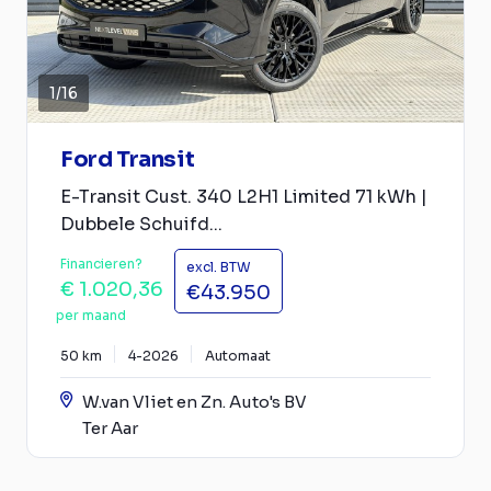
1
/
16
Ford Transit
E-Transit Cust. 340 L2H1 Limited 71 kWh |
Dubbele Schuifd...
Financieren?
excl. BTW
€ 1.020,36
€43.950
per maand
50 km
4-2026
Automaat
W.van Vliet en Zn. Auto's BV
Ter Aar