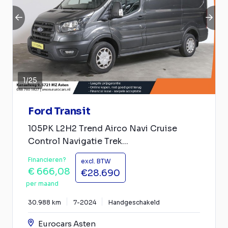
1
/
25
Ford Transit
105PK L2H2 Trend Airco Navi Cruise
Control Navigatie Trek...
Financieren?
excl. BTW
€ 666,08
€28.690
per maand
30.988 km
7-2024
Handgeschakeld
Eurocars Asten