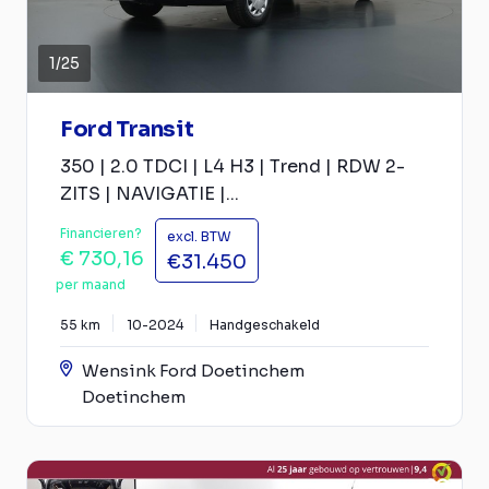
1
/
25
Ford Transit
350 | 2.0 TDCI | L4 H3 | Trend | RDW 2-
ZITS | NAVIGATIE |...
Financieren?
excl. BTW
€ 730,16
€31.450
per maand
55 km
10-2024
Handgeschakeld
Wensink Ford Doetinchem
Doetinchem