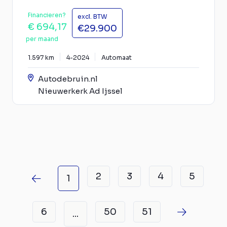
Financieren?
excl. BTW
€ 694,17
€29.900
per maand
1.597 km
4-2024
Automaat
Autodebruin.nl
Nieuwerkerk Ad Ijssel
2
3
4
5
1
6
50
51
...