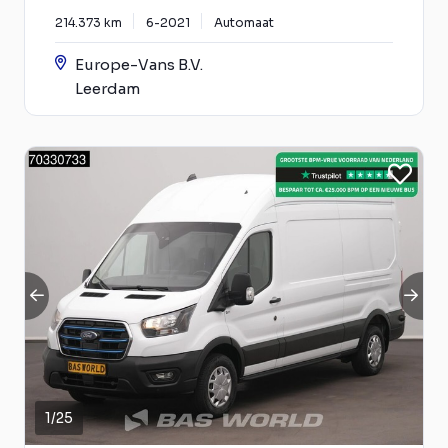
214.373 km
6-2021
Automaat
Europe-Vans B.V.
Leerdam
1
/
25