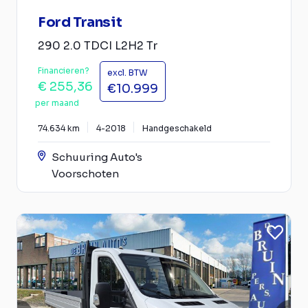
Ford Transit
290 2.0 TDCI L2H2 Tr
Financieren?
excl. BTW
€ 255,36
€10.999
per maand
74.634 km
4-2018
Handgeschakeld
Schuuring Auto's
Voorschoten