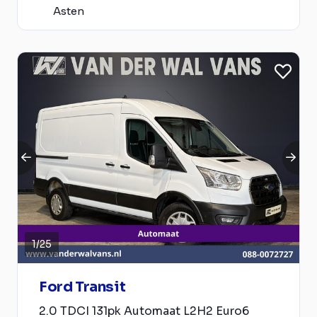
Asten
1
/
25
Ford Transit
2.0 TDCI 131pk Automaat L2H2 Euro6