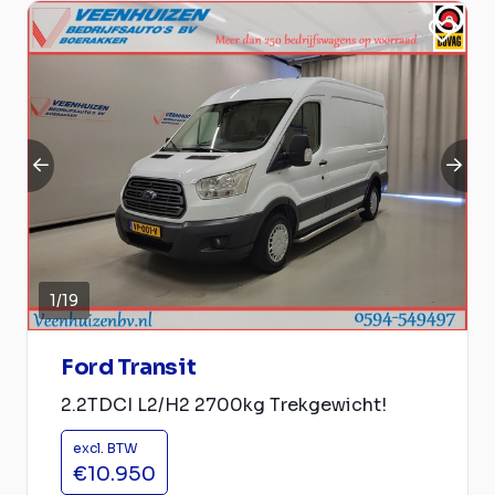
1
/
19
Ford Transit
2.2TDCI L2/H2 2700kg Trekgewicht!
excl. BTW
€10.950