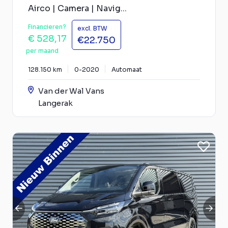
Airco | Camera | Navig...
Financieren?
excl. BTW
€ 528,17
€22.750
per maand
128.150 km
0-2020
Automaat
Van der Wal Vans
Langerak