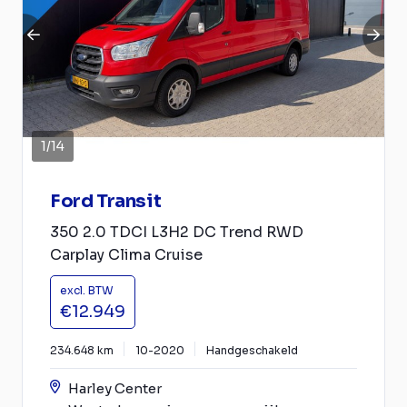
1
/
14
Ford Transit
350 2.0 TDCI L3H2 DC Trend RWD
Carplay Clima Cruise
excl. BTW
€12.949
234.648 km
10-2020
Handgeschakeld
Harley Center