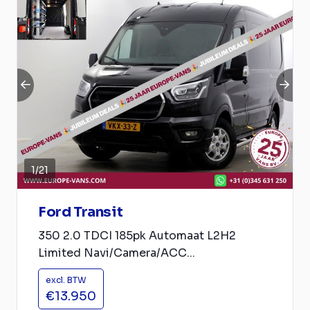
1
/
21
Ford Transit
350 2.0 TDCI 185pk Automaat L2H2
Limited Navi/Camera/ACC...
excl. BTW
€13.950