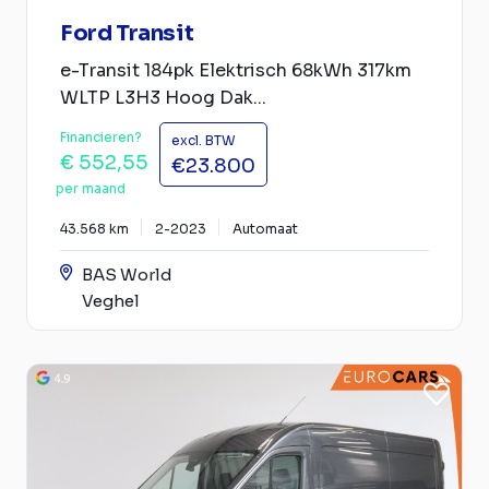
Ford Transit
e-Transit 184pk Elektrisch 68kWh 317km
WLTP L3H3 Hoog Dak...
Financieren?
excl. BTW
€ 552,55
€23.800
per maand
43.568 km
2-2023
Automaat
BAS World
Veghel