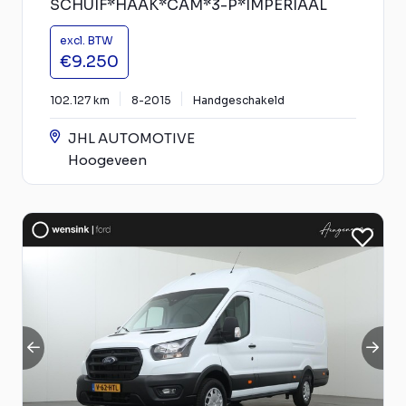
SCHUIF*HAAK*CAM*3-P*IMPERIAAL
excl. BTW
€9.250
102.127 km
8-2015
Handgeschakeld
JHL AUTOMOTIVE
Hoogeveen