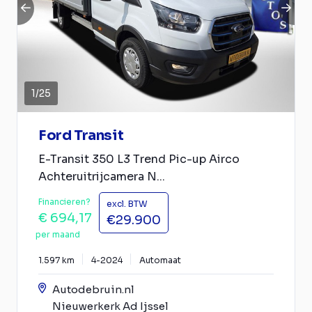
1
/
25
Ford Transit
E-Transit 350 L3 Trend Pic-up Airco
Achteruitrijcamera N...
Financieren?
excl. BTW
€ 694,17
€29.900
per maand
1.597 km
4-2024
Automaat
Autodebruin.nl
Nieuwerkerk Ad Ijssel