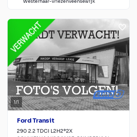
Westerhaar-vriezenveensewijk
1
/
1
Ford Transit
290 2.2 TDCI L2H2*2X