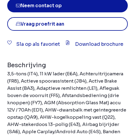
Neem contact op
Vraag proefrit aan
Sla op als favoriet
Download brochure
Beschrijving
3,5-tons (IT4), 11 kW lader (E6A), Achteruitrijcamera
(FR8), Actieve spoorassistent (JB4), Active Brake
Assist (BA3), Adaptieve remlichten (LE1), Aflegvak
boven de voorruit (FF5), Afstandsbediening (drie
knoppen) (FY7), AGM (Absorption Glass Mat) accu
12V / 70Ah (ED1), AHW-dwarsbalk met geintegreerde
opstap (QA9), AHW-kogelkoppeling vast (Q22),
AHW-stekerdoos 13-polig (E43), Airbag bijrijder
(SA6), Apple Carplay/Android Auto (E4S), Banden