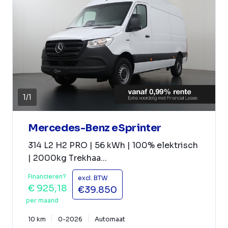
1
/
1
Mercedes-Benz eSprinter
314 L2 H2 PRO | 56 kWh | 100% elektrisch
| 2000kg Trekhaa...
Financieren?
excl. BTW
€ 925,18
€39.850
per maand
10 km
0-2026
Automaat