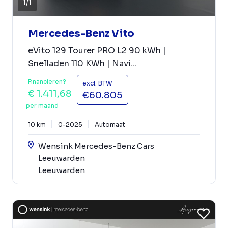
1
/
1
Mercedes-Benz Vito
eVito 129 Tourer PRO L2 90 kWh |
Snelladen 110 KWh | Navi...
Financieren?
excl. BTW
€ 1.411,68
€60.805
per maand
10 km
0-2025
Automaat
Wensink Mercedes-Benz Cars
Leeuwarden
Leeuwarden