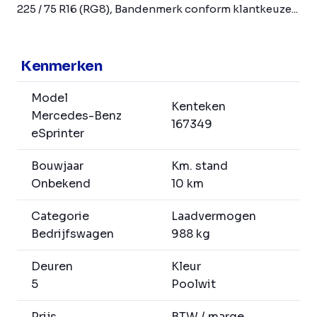
225 / 75 R16 (RG8), Bandenmerk conform klantkeuze...
Kenmerken
Model
Kenteken
Mercedes-Benz
167349
eSprinter
Bouwjaar
Km. stand
Onbekend
10 km
Categorie
Laadvermogen
Bedrijfswagen
988 kg
Deuren
Kleur
5
Poolwit
Prijs
BTW / marge