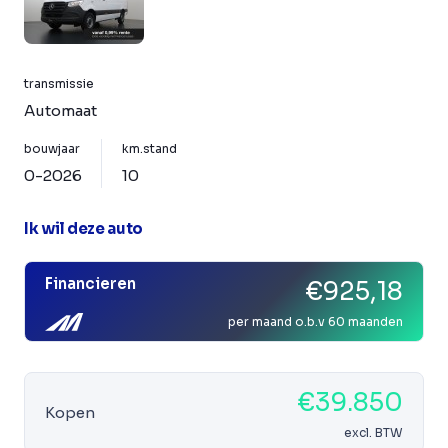
transmissie
Automaat
bouwjaar
km.stand
0-2026
10
Ik wil deze auto
Financieren
€925,18
per maand o.b.v 60 maanden
€39.850
Kopen
excl. BTW