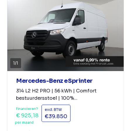
1
/
1
Mercedes-Benz eSprinter
314 L2 H2 PRO | 56 kWh | Comfort
bestuurdersstoel | 100%...
Financieren?
excl. BTW
€ 925,18
€39.850
per maand