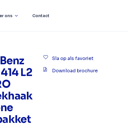
er ons
Contact
Benz
Sla op als favoriet
 414 L2
Download brochure
RO
ekhaak
one
 pakket