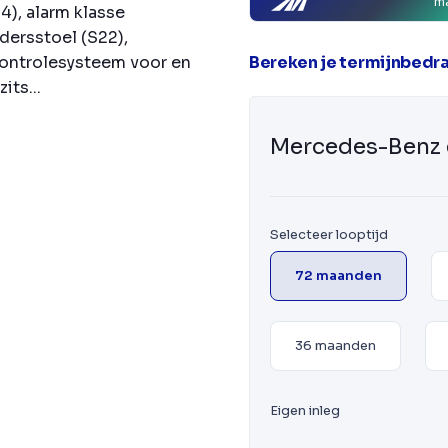
m
4), alarm klasse
dersstoel (S22),
Bereken je termijnbedr
ontrolesysteem voor en
its...
Mercedes-Benz 
Selecteer looptijd
72 maanden
36 maanden
Eigen inleg