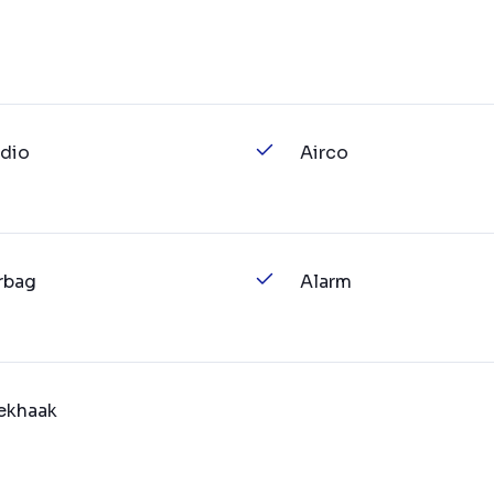
dio
Airco
rbag
Alarm
ekhaak