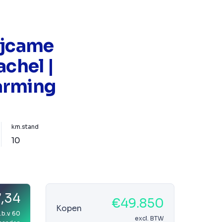
ijcame
achel |
arming
km.stand
10
7,34
€49.850
Kopen
.b.v 60
excl. BTW