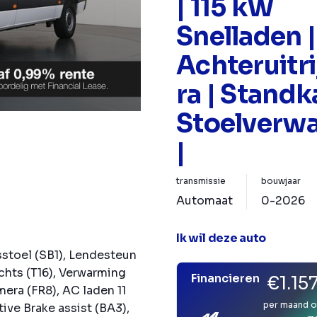
| 115 kW
Snelladen |
Achteruitr
ra | Standk
Stoelverw
|
transmissie
bouwjaar
Automaat
0-2026
Ik wil deze auto
stoel (SB1), Lendesteun
chts (T16), Verwarming
Financieren
€1.15
mera (FR8), AC laden 11
per maand o
ive Brake assist (BA3),