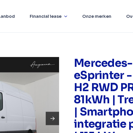
Aanbod
Financial lease
Onze merken
Ov
Mercedes-
eSprinter -
H2 RWD P
81kWh | Tr
| Smartph
integratie