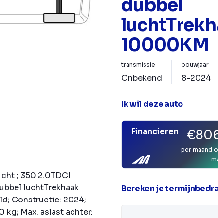
dubbel
luchtTrekh
10000KM
transmissie
bouwjaar
Onbekend
8-2024
Ik wil deze auto
Financieren
€806
per maand o
m
ucht ; 350 2.0TDCI
ubbel luchtTrekhaak
Bereken je termijnbedr
; Constructie: 2024;
0 kg; Max. aslast achter: