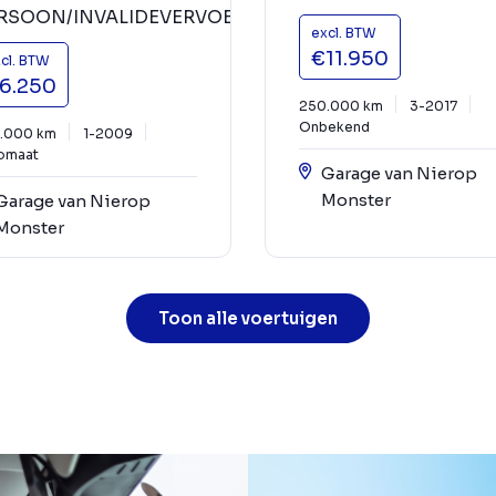
RSOON/INVALIDEVERVOER
excl. BTW
€11.950
cl. BTW
6.250
250.000 km
3-2017
Onbekend
.000 km
1-2009
omaat
Garage van Nierop
Monster
Garage van Nierop
Monster
Toon alle voertuigen