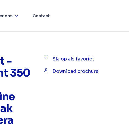
er ons
Contact
t -
Sla op als favoriet
ht 350
Download brochure
ine
ak
era