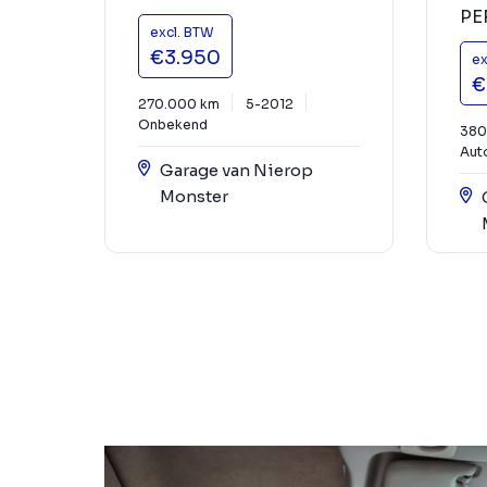
PE
excl. BTW
€3.950
ex
€
270.000 km
5-2012
Onbekend
380
Aut
Garage van Nierop
Monster