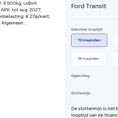
W: 3.500kg; LxBxH:
Ford Transit
APK: tot aug. 2027;
belasting: € 211p/kwrt;
 Algemeen...
Selecteer looptijd
72 maanden
36 maanden
Eigen inleg
Slottermijn
De slottermijn is het 
looptijd van de financ