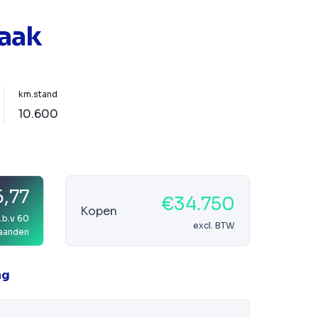
aak
km.stand
10.600
,77
€34.750
Kopen
.b.v 60
excl. BTW
aanden
ag