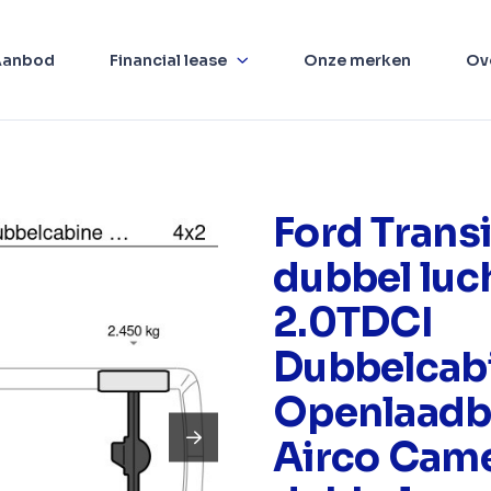
Aanbod
Financial lease
Onze merken
Ov
Ford Transi
dubbel luc
2.0TDCI
Dubbelcab
Openlaadb
Airco Cam