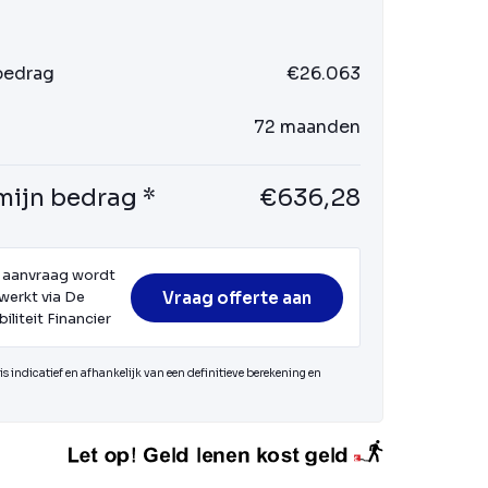
 bedrag
€26.063
72 maanden
mijn bedrag *
€636,28
 aanvraag wordt
Vraag offerte aan
werkt via De
iliteit Financier
s indicatief en afhankelijk van een definitieve berekening en