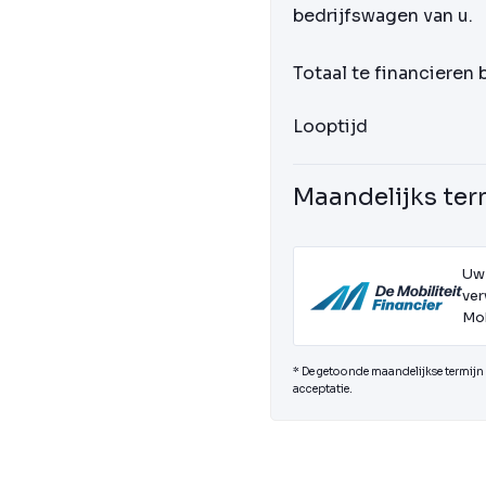
bedrijfswagen van u.
Totaal te financieren
Looptijd
Maandelijks ter
Uw
ver
Mob
* De getoonde maandelijkse termijn i
acceptatie.