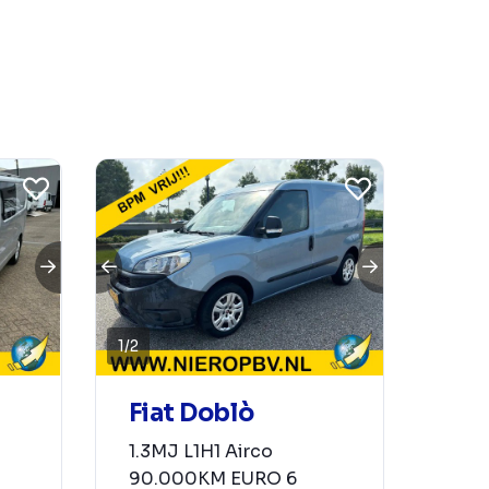
1
/
2
Fiat Doblò
1.3MJ L1H1 Airco
90.000KM EURO 6