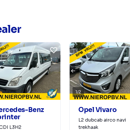
aler
1
/
2
Opel Vivaro
ercedes-Benz
rinter
L2 dubcab airco navi
trekhaak
1CDI L3H2