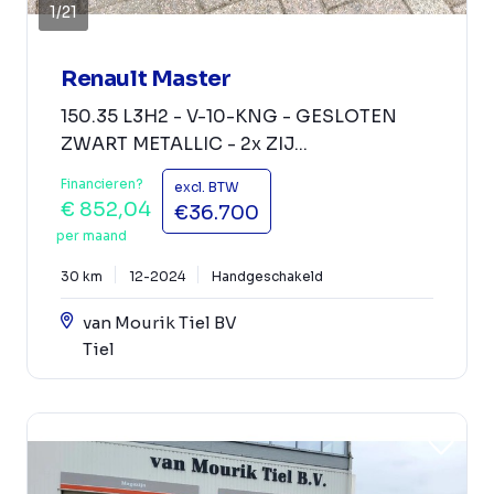
1
/
21
Renault Master
150.35 L3H2 - V-10-KNG - GESLOTEN
ZWART METALLIC - 2x ZIJ...
Financieren?
excl. BTW
€ 852,04
€36.700
per maand
30 km
12-2024
Handgeschakeld
van Mourik Tiel BV
Tiel