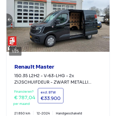
1
/
25
Renault Master
150.35 L2H2 - V-63-LHG - 2x
ZIJSCHUIFDEUR - ZWART METALLI...
Financieren?
excl. BTW
€ 787,04
€33.900
per maand
21.850 km
12-2024
Handgeschakeld