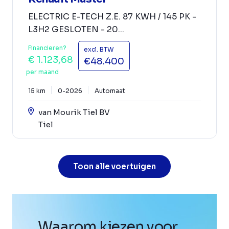
ELECTRIC E-TECH Z.E. 87 KWH / 145 PK -
L3H2 GESLOTEN - 20...
Financieren?
excl. BTW
€ 1.123,68
€48.400
per maand
15 km
0-2026
Automaat
van Mourik Tiel BV
Tiel
Toon alle voertuigen
Waarom kiezen voor