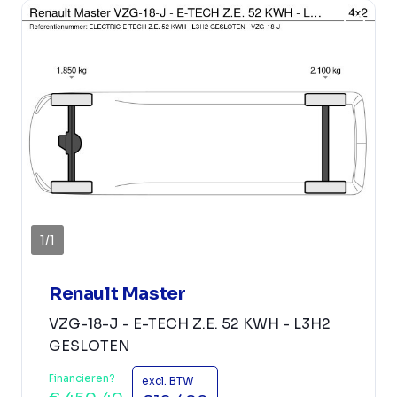
1
/
1
Renault Master
VZG-18-J - E-TECH Z.E. 52 KWH - L3H2
GESLOTEN
Financieren?
excl. BTW