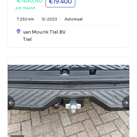
€ 450,40
€19.400
per maand
7.250 km
12-2023
Automaat
van Mourik Tiel BV
Tiel