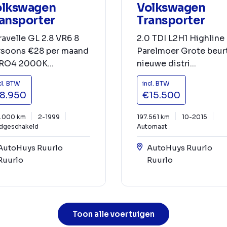
olkswagen
Volkswagen
ansporter
Transporter
avelle GL 2.8 VR6 8
2.0 TDI L2H1 Highline
rsoons €28 per maand
Parelmoer Grote beur
RO4 2000K...
nieuwe distri...
cl. BTW
incl. BTW
8.950
€15.500
.000 km
2-1999
197.561 km
10-2015
dgeschakeld
Automaat
AutoHuys Ruurlo
AutoHuys Ruurlo
Ruurlo
Ruurlo
Toon alle voertuigen