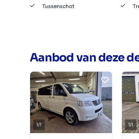
Tussenschot
Tr
Aanbod van deze de
1
/
1
1
/
1