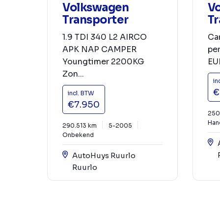
Volkswagen
V
Transporter
Tr
1.9 TDI 340 L2 AIRCO
Car
APK NAP CAMPER
pe
Youngtimer 2200KG
EU
Zon...
in
€
incl. BTW
€7.950
250
Han
290.513 km
5-2005
Onbekend
AutoHuys Ruurlo
Ruurlo