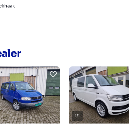
ekhaak
aler
1
/
1