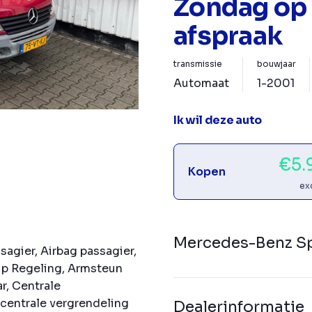
Zondag op
afspraak
transmissie
bouwjaar
Automaat
1-2001
Ik wil deze auto
€5.
Kopen
ex
Mercedes-Benz Sp
sagier, Airbag passagier,
lip Regeling, Armsteun
r, Centrale
centrale vergrendeling
Dealerinformatie