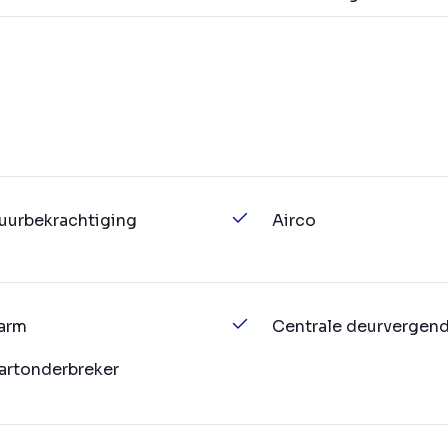
uurbekrachtiging
Airco
arm
Centrale deurvergend
artonderbreker