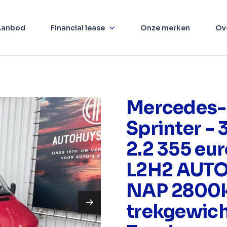
Aanbod
Financial lease
Onze merken
Ov
Mercedes-
Sprinter - 
2.2 355 eu
L2H2 AUT
NAP 2800
trekgewic