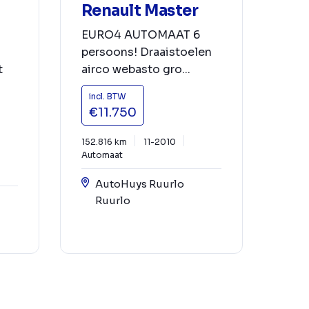
Renault Master
EURO4 AUTOMAAT 6
persoons! Draaistoelen
t
airco webasto gro...
incl. BTW
€11.750
152.816 km
11-2010
Automaat
AutoHuys Ruurlo
Ruurlo