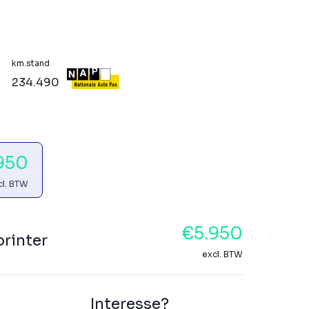
km.stand
234.490
950
cl. BTW
€5.950
rinter
excl. BTW
Interesse?