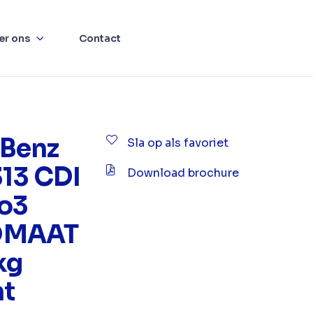
er ons
Contact
Benz
Sla op als favoriet
313 CDI
Download brochure
ro3
OMAAT
kg
ht