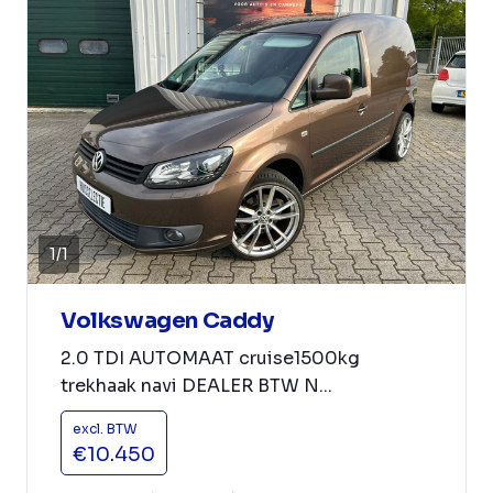
1
/
1
Volkswagen Caddy
2.0 TDI AUTOMAAT cruise1500kg
trekhaak navi DEALER BTW N...
excl. BTW
€10.450