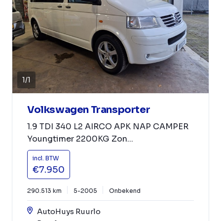
1
/
1
Volkswagen Transporter
1.9 TDI 340 L2 AIRCO APK NAP CAMPER
Youngtimer 2200KG Zon...
incl. BTW
€7.950
290.513 km
5-2005
Onbekend
AutoHuys Ruurlo