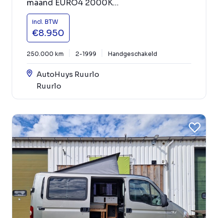
maand EURO4 2000K...
incl. BTW
€8.950
250.000 km
2-1999
Handgeschakeld
AutoHuys Ruurlo
Ruurlo