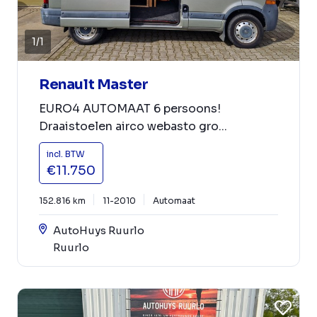
1
/
1
Renault Master
EURO4 AUTOMAAT 6 persoons!
Draaistoelen airco webasto gro...
incl. BTW
€11.750
152.816 km
11-2010
Automaat
AutoHuys Ruurlo
Ruurlo