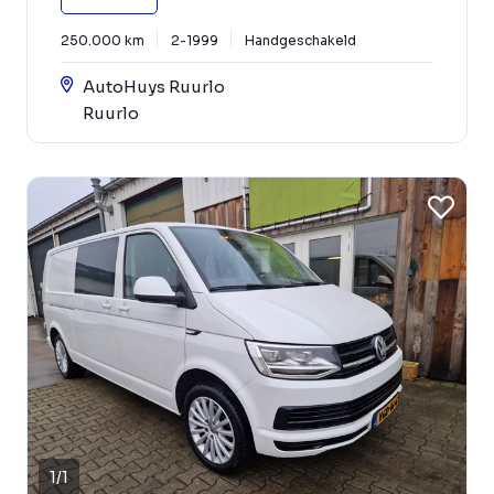
250.000 km
2-1999
Handgeschakeld
AutoHuys Ruurlo
Ruurlo
1
/
1