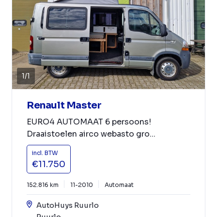
1
/
1
Renault Master
EURO4 AUTOMAAT 6 persoons!
Draaistoelen airco webasto gro...
incl. BTW
€11.750
152.816 km
11-2010
Automaat
AutoHuys Ruurlo
Ruurlo