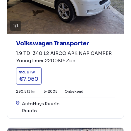
1
/
1
Volkswagen Transporter
1.9 TDI 340 L2 AIRCO APK NAP CAMPER
Youngtimer 2200KG Zon...
incl. BTW
€7.950
290.513 km
5-2005
Onbekend
AutoHuys Ruurlo
Ruurlo