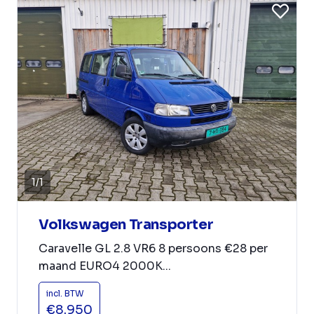
1
/
1
Volkswagen Transporter
Caravelle GL 2.8 VR6 8 persoons €28 per
maand EURO4 2000K...
incl. BTW
€8.950