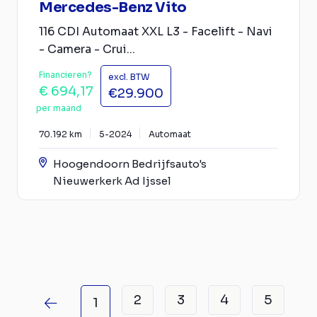
Mercedes-Benz Vito
116 CDI Automaat XXL L3 - Facelift - Navi
- Camera - Crui...
Financieren?
excl. BTW
€ 694,17
€29.900
per maand
70.192 km
5-2024
Automaat
Hoogendoorn Bedrijfsauto's
Nieuwerkerk Ad Ijssel
2
3
4
5
1