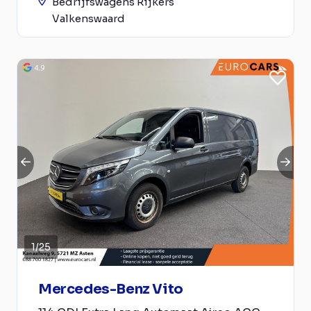
Bedrijfswagens Rijkers
Valkenswaard
1
/
25
Mercedes-Benz Vito