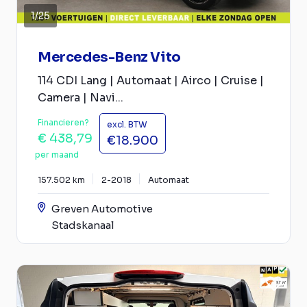
1
/
25
Mercedes-Benz Vito
114 CDI Lang | Automaat | Airco | Cruise |
Camera | Navi...
Financieren?
excl. BTW
€ 438,79
€18.900
per maand
157.502 km
2-2018
Automaat
Greven Automotive
Stadskanaal