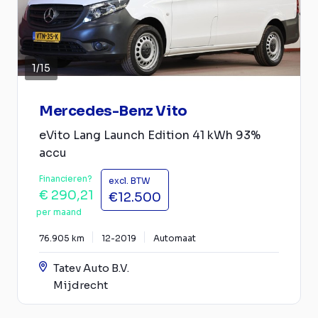
1
/
15
Mercedes-Benz Vito
eVito Lang Launch Edition 41 kWh 93%
accu
Financieren?
excl. BTW
€ 290,21
€12.500
per maand
76.905 km
12-2019
Automaat
Tatev Auto B.V.
Mijdrecht