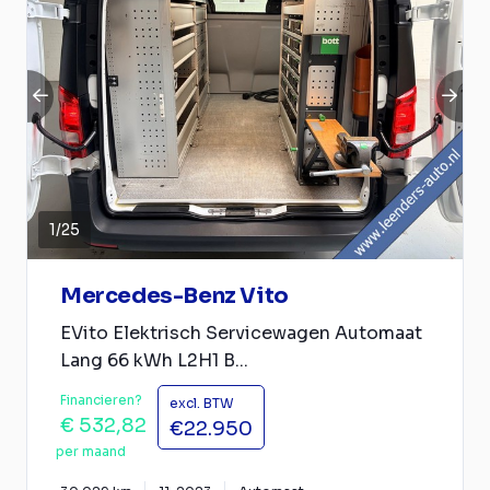
1
/
25
Mercedes-Benz Vito
EVito Elektrisch Servicewagen Automaat
Lang 66 kWh L2H1 B...
Financieren?
excl. BTW
€ 532,82
€22.950
per maand