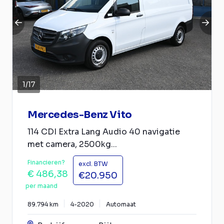
1
/
17
Mercedes-Benz Vito
114 CDI Extra Lang Audio 40 navigatie
met camera, 2500kg...
Financieren?
excl. BTW
€ 486,38
€20.950
per maand
89.794 km
4-2020
Automaat