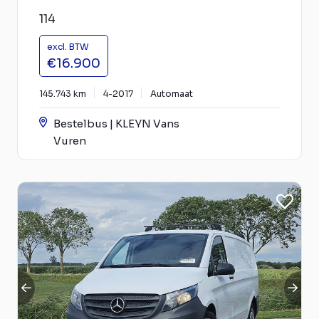
114
excl. BTW
€16.900
145.743 km
4-2017
Automaat
Bestelbus | KLEYN Vans
Vuren