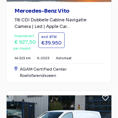
Mercedes-Benz Vito
116 CDI Dubbele Cabine Navigatie
Camera | Led | Apple Car...
Financieren?
excl. BTW
€ 927,50
€39.950
per maand
44.325 km
6-2023
Automaat
AGAM Certified Center
Roelofarendsveen