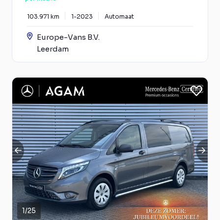
103.971 km
1-2023
Automaat
Europe-Vans B.V.
Leerdam
1
/
25