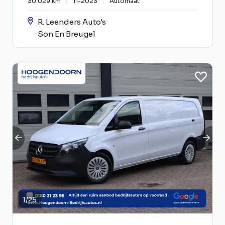
30.029 km
11-2023
Automaat
R. Leenders Auto's
Son En Breugel
1
/
25