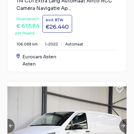
114 CDI Extra Lang Automaat Airco ACC
Camera Navigatie Ap...
Financieren?
excl. BTW
€ 613,84
€26.440
per maand
106.088 km
1-2022
Automaat
Eurocars Asten
Asten