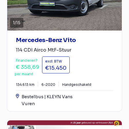
1
/
15
Mercedes-Benz Vito
114 CDI Airco MtF-Stuur
Financieren?
excl. BTW
€ 358,69
€15.450
per maand
134.613 km
6-2020
Handgeschakeld
Bestelbus | KLEYN Vans
Vuren