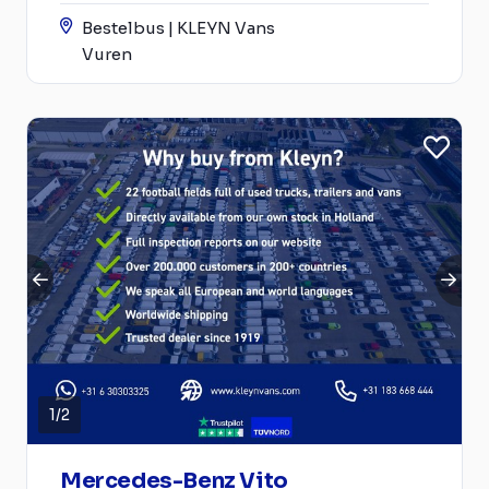
Bestelbus | KLEYN Vans
Vuren
1
/
2
Mercedes-Benz Vito