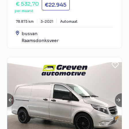
€ 532,70
€22.945
per maand
78.873 km
3-2021
Automaat
busvan
Raamsdonksveer