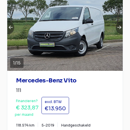
1
/
15
Mercedes-Benz Vito
111
Financieren?
excl. BTW
€ 323,87
€13.950
per maand
118.574 km
5-2019
Handgeschakeld