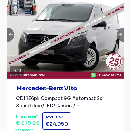
1
/
23
Mercedes-Benz Vito
CDI 136pk Compact 9G Automaat 2x
Schuifdeur/LED/Camera/In...
Financieren?
excl. BTW
€ 579,25
€24.950
per maand