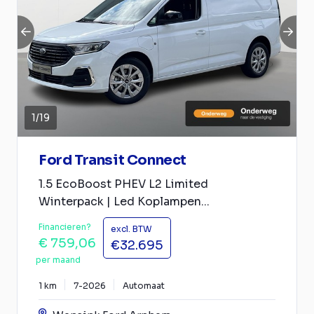
1
/
19
Ford Transit Connect
1.5 EcoBoost PHEV L2 Limited
Winterpack | Led Koplampen...
Financieren?
excl. BTW
€ 759,06
€32.695
per maand
1 km
7-2026
Automaat