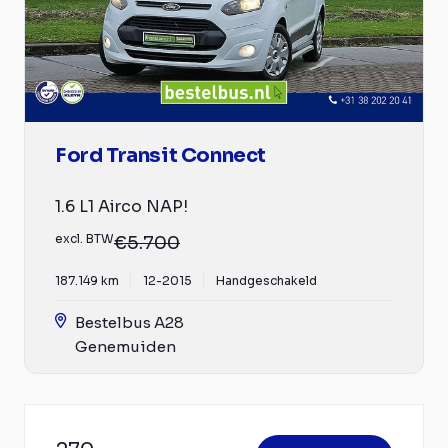
Ford Transit Connect
1.6 L1 Airco NAP!
excl. BTW
€5.700
187.149 km
12-2015
Handgeschakeld
Bestelbus A28
Genemuiden