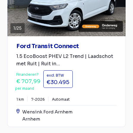
1
/
25
Ford Transit Connect
1.5 EcoBoost PHEV L2 Trend | Laadschot
met Ruit | Ruit in...
Financieren?
excl. BTW
€ 707,99
€30.495
per maand
1 km
7-2026
Automaat
Wensink Ford Arnhem
Arnhem