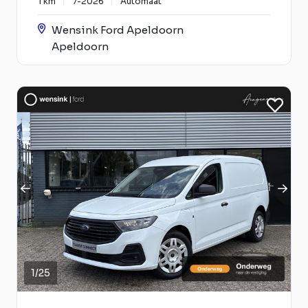
1 km
7-2026
Automaat
Wensink Ford Apeldoorn
Apeldoorn
1
/
25