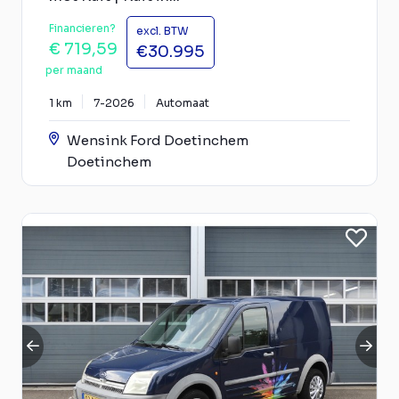
Financieren?
excl. BTW
€ 719,59
€30.995
per maand
1 km
7-2026
Automaat
Wensink Ford Doetinchem
Doetinchem