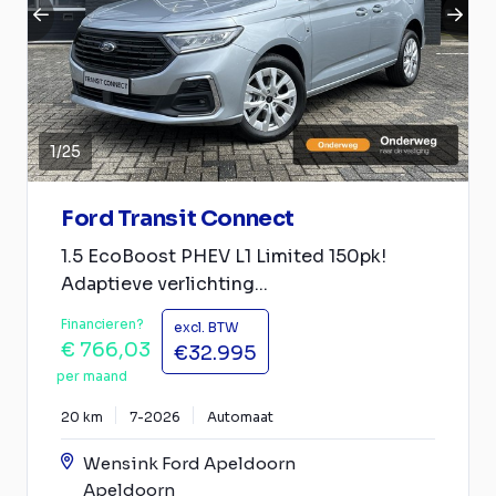
1
/
25
Ford Transit Connect
1.5 EcoBoost PHEV L1 Limited 150pk!
Adaptieve verlichting...
Financieren?
excl. BTW
€ 766,03
€32.995
per maand
20 km
7-2026
Automaat
Wensink Ford Apeldoorn
Apeldoorn