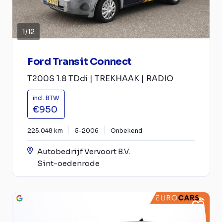
1
/
12
Ford Transit Connect
T200S 1.8 TDdi | TREKHAAK | RADIO
incl. BTW
€950
225.048 km
5-2006
Onbekend
Autobedrijf Vervoort B.V.
Sint-oedenrode