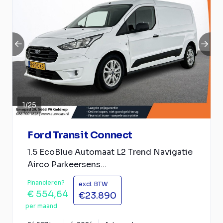
1
/
25
Ford Transit Connect
1.5 EcoBlue Automaat L2 Trend Navigatie
Airco Parkeersens...
Financieren?
excl. BTW
€ 554,64
€23.890
per maand