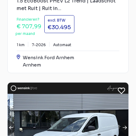
1.5 EcoBoost PHEV L2 Trend | Laadschot
met Ruit | Ruit in...
Financieren?
excl. BTW
€ 707,99
€30.495
per maand
1 km
7-2026
Automaat
Wensink Ford Arnhem
Arnhem