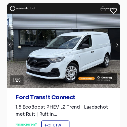
1
/
25
Ford Transit Connect
1.5 EcoBoost PHEV L2 Trend | Laadschot
met Ruit | Ruit in...
Financieren?
excl. BTW