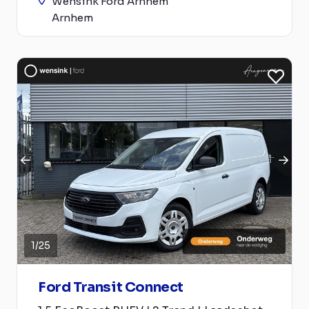
Wensink Ford Arnhem
Arnhem
1
/
25
Ford Transit Connect