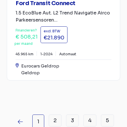
Ford Transit Connect
1.5 EcoBlue Aut. L2 Trend Navigatie Airco
Parkeersensoren...
Financieren?
excl. BTW
€ 508,21
€21.890
per maand
45.965 km
1-2024
Automaat
Eurocars Geldrop
Geldrop
2
3
4
5
1