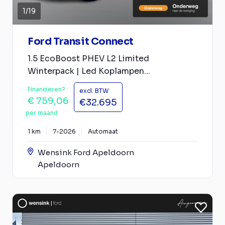
1
/
19
Ford Transit Connect
1.5 EcoBoost PHEV L2 Limited
Winterpack | Led Koplampen...
Financieren?
excl. BTW
€ 759,06
€32.695
per maand
1 km
7-2026
Automaat
Wensink Ford Apeldoorn
Apeldoorn