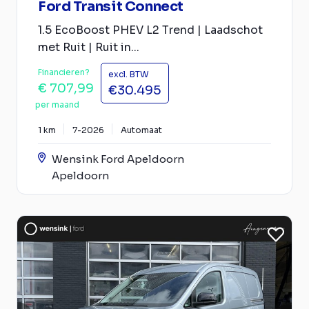
Ford Transit Connect
1.5 EcoBoost PHEV L2 Trend | Laadschot
met Ruit | Ruit in...
Financieren?
excl. BTW
€ 707,99
€30.495
per maand
1 km
7-2026
Automaat
Wensink Ford Apeldoorn
Apeldoorn