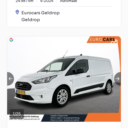
24.987 km
4-2024
Automaat
Eurocars Geldrop
Geldrop
1
/
25