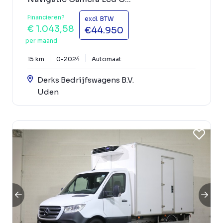
Financieren?
excl. BTW
€ 1.043,58
€44.950
per maand
15 km
0-2024
Automaat
Derks Bedrijfswagens B.V.
Uden