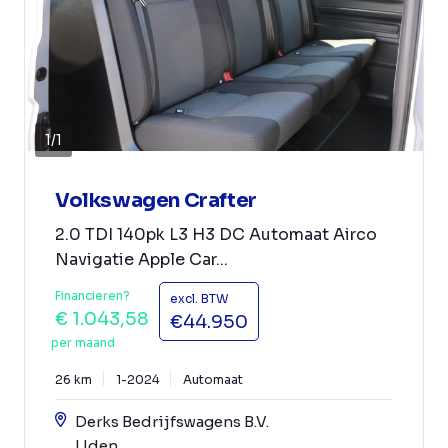
1
/
1
Volkswagen Crafter
2.0 TDI 140pk L3 H3 DC Automaat Airco
Navigatie Apple Car...
Financieren?
excl. BTW
€ 1.043,58
€44.950
per maand
26 km
1-2024
Automaat
Derks Bedrijfswagens B.V.
Uden