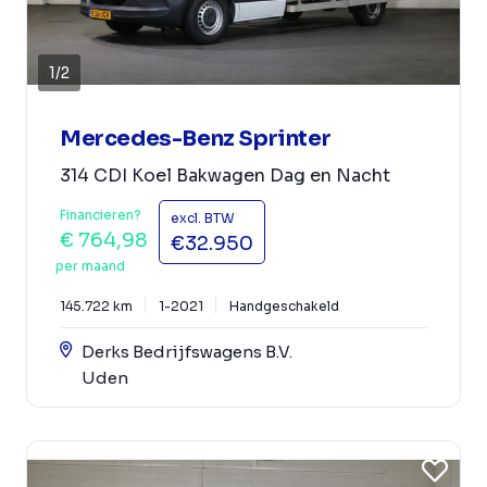
1
/
2
Mercedes-Benz Sprinter
314 CDI Koel Bakwagen Dag en Nacht
Financieren?
excl. BTW
€ 764,98
€32.950
per maand
145.722 km
1-2021
Handgeschakeld
Derks Bedrijfswagens B.V.
Uden