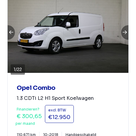
1
/
22
Opel Combo
1.3 CDTi L2 H1 Sport Koelwagen
Financieren?
excl. BTW
€ 300,65
€12.950
per maand
110.671 km
10-2018
Handgeschakeld